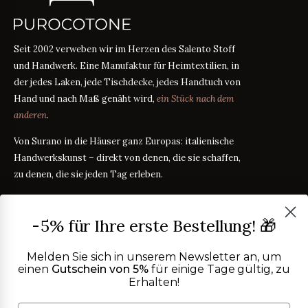
Seit 2002 verweben wir im Herzen des Salento Stoff
und Handwerk. Eine Manufaktur für Heimtextilien, in
der jedes Laken, jede Tischdecke, jedes Handtuch von
Hand und nach Maß genäht wird,
ein Stück nach dem
anderen
.
Von Surano in die Häuser ganz Europas: italienische
Handwerkskunst – direkt von denen, die sie schaffen,
zu denen, die sie jeden Tag erleben.
PRODUKTE
-5% für Ihre erste Bestellung! 🎁
Bettwäsche
STOFFRATGEBER
Tischwäsche
Melden Sie sich in unserem Newsletter an, um
Badtextilien
einen
Gutschein von 5%
für einige Tage gültig, zu
Maßanleitung
RATGEBER
Erhalten!
Homewear
ÜBER UNS
Perkal oder Satin?
RATGEBER
Kostenlose Stoffproben
Was bedeutet TC?
RATGEBER
Wer wir sind