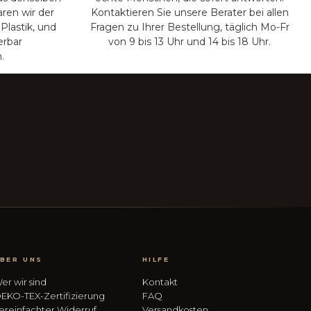
aren wir der
Kontaktieren Sie unsere Berater bei allen
Plastik, und
Fragen zu Ihrer Bestellung, täglich Mo-Fr
erbar
von 9 bis 13 Uhr und 14 bis 18 Uhr.
.
BER UNS
HILFE
er wir sind
Kontakt
EKO-TEX-Zertifizierung
FAQ
ereinfachter Widerruf
Versandkosten