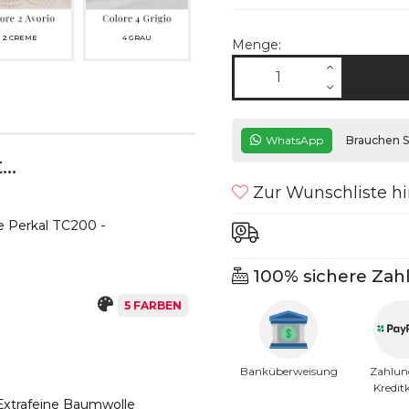
2 CREME
4 GRAU
Menge:
WhatsApp
Brauchen Si
..
Zur Wunschliste h
e Perkal TC200 -
100% sichere Zah
5 FARBEN
Banküberweisung
Zahlun
Kredit
Extrafeine Baumwolle