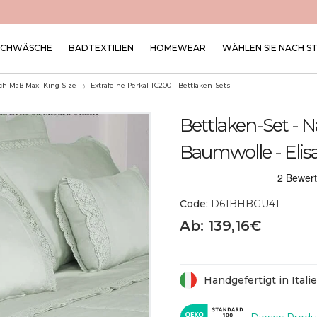
SCHWÄSCHE
BADTEXTILIEN
HOMEWEAR
WÄHLEN SIE NACH S
ch Maß Maxi King Size
Extrafeine Perkal TC200 - Bettlaken-Sets
Bettlaken-Set - 
Baumwolle - Elis
Code:
D61BHBGU41
Ab: 139,16€
Handgefertigt in Itali