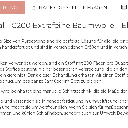
EIBUNG
HÄUFIG GESTELLTE FRAGEN
al TC200 Extrafeine Baumwolle - E
 Size von Purocotone sind die perfekte Lösung für alle, die e
n handgefertigt und sind in verschiedenen Größen und in versch
laken verwendet werden, sind ein Stoff mit 200 Fäden pro Quadr
ses Stoffes besteht in einer besonderen Verarbeitung, die an de
zeln gereinigt. Dank dieser Behandlung erhalten wir einen Stof
 genug, um das ganze Jahr über im Bett zu bleiben.
 wird, beinhaltet eine manuelle Schnitttechnik, die die Maße d
tig und versenden sie in handgefertigt und in umweltfreundliche
on und macht sie umweltfreundlich. Wenn Sie sich für maßgesch
ehmen und kühlen Schlaf haben, sondern auch zur Umwelt Bewa