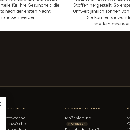
rteile für Ihre Gesundheit, die
Stoffen hergestellt. So ersp
its nach der ersten Nacht
Umwelt jährlich Tonnen von 
ntdecken werden.
Sie können sie wund
wiederverwenden
PRODUKTE
STOFFRATGEBER
Ü
Bettwäsche
Maßanleitung
W
Tischwäsche
O
RATGEBER
Badtextilien
Perkal oder Satin?
V