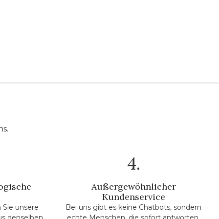
ns.
4.
ogische
Außergewöhnlicher
Kundenservice
 Sie unsere
Bei uns gibt es keine Chatbots, sondern
us denselben
echte Menschen, die sofort antworten.