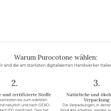
Warum Purocotone wählen:
r sind die am stärksten digitalisierten Handwerker Italie
2.
3.
 und zertifizierte Stoffe
Natürliche und ökol
Verpackung
wertesten bis zum edelsten
 sind natürlich und nach OEKO-
Die Verpackungen, in denen
rd 100 zertifiziert. Dies hat
Produkte erhalten, werden a