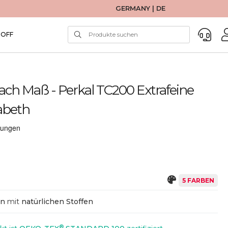
GERMANY | DE
TOFF
Nach Maß - Perkal TC200 Extrafeine
abeth
5 FARBEN
en
mit
natürlichen Stoffen
®