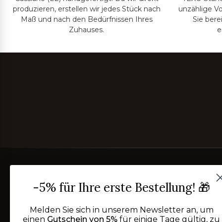
produzieren, erstellen wir jedes Stück nach
unzählige Vo
Maß und nach den Bedürfnissen Ihres
Sie bere
Zuhauses.
e
-5% für Ihre erste Bestellung! 🎁
Melden Sie sich in unserem Newsletter an, um
einen
Gutschein von 5%
für einige Tage gültig, zu