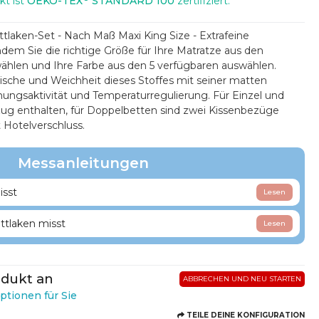
kt ist
OEKO-TEX
STANDARD 100
zertifiziert.
ettlaken-Set - Nach Maß Maxi King Size - Extrafeine
dem Sie die richtige Größe für Ihre Matratze aus den
hlen und Ihre Farbe aus den 5 verfügbaren auswählen.
rische und Weichheit dieses Stoffes mit seiner matten
mungsaktivität und Temperaturregulierung. Für Einzel und
zug enthalten, für Doppelbetten sind zwei Kissenbezüge
 Hotelverschluss.
Messanleitungen
sst
Lesen
tlaken misst
Lesen
odukt an
ABBRECHEN UND NEU STARTEN
ptionen für Sie
TEILE DEINE KONFIGURATION