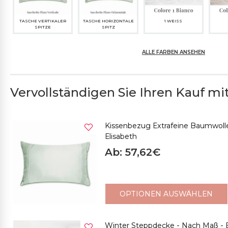
TASCHE VERTIKALER
TASCHE HORIZONTALE
1 WEISS
SPITZE
SPITZ
ALLE FARBEN ANSEHEN
Vervollständigen Sie Ihren Kauf mit.
5 HELLBLAU
6 BORDEAUX
Kissenbezug Extrafeine Baumwoll
Elisabeth
Ab: 57,62€
OPTIONEN AUSWÄHLEN
Winter Steppdecke - Nach Maß - 