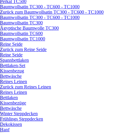
Perkal TC500
Baumwollsatin TC300 - TC600 - TC1000
Zurück zum Baumwollsatin TC300 - TC600 - TC1000
Baumwollsatin TC300 - TC600 - TC1000
Baumwollsatin TC300
Ägyptische Baumwolle TC300
Baumwollsatin TC600
Baumwollsatin TC1000
Reine Seide
Zurück zum Reine Seide
Reine Seide
Spannbettlaken
Bettlaken-Set
Kissenbezug
Bettwäsche
Reines Leinen
Zurück zum Reines Leinen
Reines Leinen
Bettlaken
Kissenbezüge
Bettwäsche
Winter Steppdecken
Frühlings Steppdecken
Dekokissen
Hanf