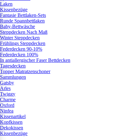
Laken
Kissenbezüge
Fantasie Bettlaken-Sets
Runde Spannbettlaken
Baby-Bettwäsche
Steppdecken Nach Maß
Winter Steppdecken
Frühlings Steppdecken
Federdecken 90-10%
Federdecken 100%
In antiallergischer Faser Bettdecken
Tagesdecken
Topper Matratzenschoner
Sammlungen
Gatsby
Arles
Twiggy
Charme
Oxford
Ninfea
Kissenartikel
Kopfkissen
Dekokissen
Kissenbezüge