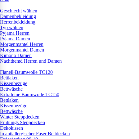
Geschlecht wählen
Damenbekleidung
Herrenbekleidung
Typ wählen
Pyjama Herren
Pyjama Damen
Morgenmantel Herren
Morgenmantel Damen
Kimono Damen
Nachthemd Herren und Damen
Flanell-Baumwolle TC120
Bettlaken
Kissenbezüge
Bettwäsche
Extrafeine Baumwolle TC150
Bettlaken
Kissenbezüge
Bettwäsche
Winter Steppdecken
Frühlings Steppdecken
Dekokissen
In antiallergischer Faser Bettdecken