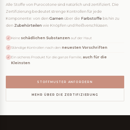
Alle Stoffe von Purocotone sind natürlich und zertifiziert. Die
Zertifizierung bedeutet strenge Kontrollen für jede
Komponente: von den
Garnen
über die
Farbstoffe
bis hin zu
den
Zubehörteilen
wie Knöpfen und Reißverschlüssen.
Keine
schädlichen Substanzen
auf der Haut
✓
Ständige Kontrollen nach den
neuesten Vorschriften
✓
Ein sicheres Produkt für die ganze Familie,
auch für die
✓
Kleinsten
STOFFMUSTER ANFORDERN
MEHR ÜBER DIE ZERTIFIZIERUNG