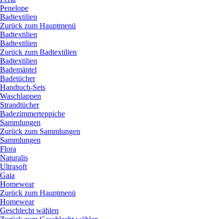
Penelope
Badtextilien
Zurück zum Hauptmenü
Badtextilien
Badtextilien
Zurück zum Badtextilien
Badtextilien
Bademäntel
Badetücher
Handtuch-Sets
Waschlappen
Strandtücher
Badezimmerteppiche
Sammlungen
Zurück zum Sammlungen
Sammlungen
Flora
Naturalis
Ultrasoft
Gaia
Homewear
Zurück zum Hauptmenü
Homewear
Geschlecht wählen