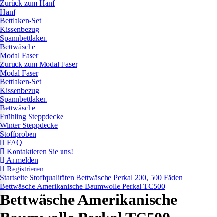
Zurück zum Hanf
Hanf
Bettlaken-Set
Kissenbezug
Spannbettlaken
Bettwäsche
Modal Faser
Zurück zum Modal Faser
Modal Faser
Bettlaken-Set
Kissenbezug
Spannbettlaken
Bettwäsche
Frühling Steppdecke
Winter Steppdecke
Stoffproben
FAQ
Kontaktieren Sie uns!
Anmelden
Registrieren
Startseite
Stoffqualitäten
Bettwäsche Perkal 200, 500 Fäden
Bettwäsche Amerikanische Baumwolle Perkal TC500
Bettwäsche Amerikanische