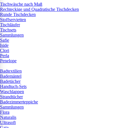
Tischwäsche nach Maß
Rechteckige und Quadratische Tischdecken
Runde Tischdecken
Stoffservietten
Tischläufer
Tischsets
Sammlungen
Safie
Iside
Clori
Perla
Penelope
Badtextilien
Bademäntel
Badetücher
Handtuch-Sets
Waschlappen
Strandtücher
Badezimmerteppiche
Sammlungen
Flora
Naturalis
Ultrasoft
Gaia