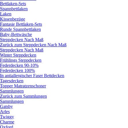
Bettlaken-Sets
Spannbettlaken
Laken
Kissenbezüge
Fantasie Bettlaken-Sets
Runde Spannbettlaken
Baby-Bettwäsche
Steppdecken Nach Maß
Zurück zum Steppdecken Nach Maß
Steppdecken Nach Maß
Winter Steppdecken
Frühlings Steppdecken
Federdecken 90-10%
Federdecken 100%
In antiallergischer Faser Bettdecken
Tagesdecken
Topper Matratzenschoner
Sammlungen
Zurück zum Sammlungen
Sammlungen
Gatsby
Arles
Twiggy
Charme
Oxford