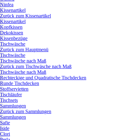
Ninfea
Kissenartikel
Zurück zum Kissenartikel
Kissenartikel
Kopfkissen
Dekokissen
Kissenbezüge
Tischwäsche
Zurück zum Hauptmenü
Tischwäsche
Tischwäsche nach Maß
Zurück zum Tischwäsche nach Maß
Tischwäsche nach Maß
Rechteckige und Quadratische Tischdecken
Runde Tischdecken
Stoffservietten
Tischläufer
Tischsets
Sammlungen
Zurück zum Sammlungen
Sammlungen
Safie
Iside
Clori
Perla