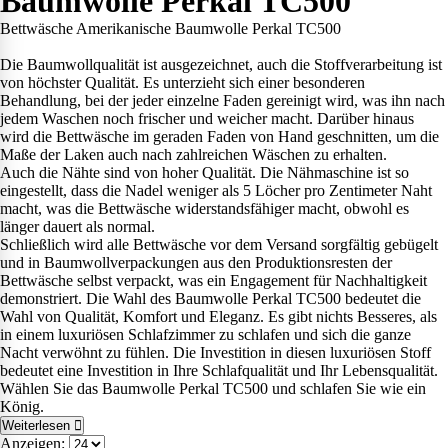
Baumwolle Perkal TC500
Bettwäsche Amerikanische Baumwolle Perkal TC500
Die Baumwollqualität ist ausgezeichnet, auch die Stoffverarbeitung ist
von höchster Qualität. Es unterzieht sich einer besonderen
Behandlung, bei der jeder einzelne Faden gereinigt wird, was ihn nach
jedem Waschen noch frischer und weicher macht. Darüber hinaus
wird die Bettwäsche im geraden Faden von Hand geschnitten, um die
Maße der Laken auch nach zahlreichen Wäschen zu erhalten.
Auch die Nähte sind von hoher Qualität. Die Nähmaschine ist so
eingestellt, dass die Nadel weniger als 5 Löcher pro Zentimeter Naht
macht, was die Bettwäsche widerstandsfähiger macht, obwohl es
länger dauert als normal.
Schließlich wird alle Bettwäsche vor dem Versand sorgfältig gebügelt
und in Baumwollverpackungen aus den Produktionsresten der
Bettwäsche selbst verpackt, was ein Engagement für Nachhaltigkeit
demonstriert. Die Wahl des Baumwolle Perkal TC500 bedeutet die
Wahl von Qualität, Komfort und Eleganz. Es gibt nichts Besseres, als
in einem luxuriösen Schlafzimmer zu schlafen und sich die ganze
Nacht verwöhnt zu fühlen. Die Investition in diesen luxuriösen Stoff
bedeutet eine Investition in Ihre Schlafqualität und Ihr Lebensqualität.
Wählen Sie das Baumwolle Perkal TC500 und schlafen Sie wie ein
König.
Weiterlesen
Anzeigen: