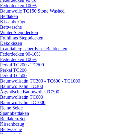
Federdecken 90-10
Federdecken 100%
Baumwolle TC150 Stone Washed
Bettlaken
Kissenbezüge
Bettwäsche
Winter Steppdecken
Frühlings Steppdecken
Dekokissen
In antiallergischer Faser Bettdecken
Federdecken 90-10%
Federdecken 100%
Perkal TC200 - TC500
Perkal TC200
Perkal TC500
Baumwollsatin TC300 - TC600 - TC1000
Baumwollsatin TC300
Ägyptische Baumwolle TC300
Baumwollsatin TC600
Baumwollsatin TC1000
Reine Seide
Spannbettlaken
Bettlaken-Set
Kissenbezug
Bettwäsche