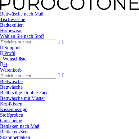
Bettwäsche nach Maß
Tischwäsche
Badtextilien
Homewear
Wählen Sie nach Stoff
Support
Profil
Wunschliste
0
Warenkorb
Bettwäsche
Bettwäsche
Bettbezüge Double Face
Bettwäsche mit Muster
Kopfkissen
Kissenbezüge
Stoffproben
Gutscheine
Bettlaken nach Maß
Bettlaken-Sets
Spannbettlaken