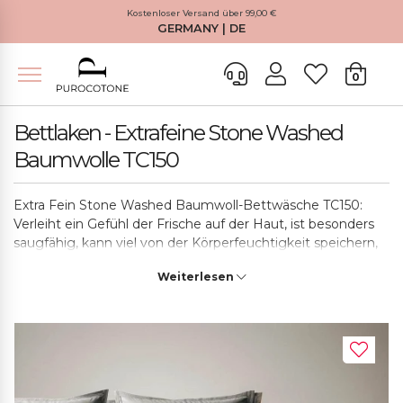
Kostenloser Versand über 99,00 €
GERMANY | DE
0
Bettlaken - Extrafeine Stone Washed
Baumwolle TC150
Extra Fein Stone Washed Baumwoll-Bettwäsche TC150:
Verleiht ein Gefühl der Frische auf der Haut, ist besonders
saugfähig, kann viel von der Körperfeuchtigkeit speichern,
kratzt oder reizt die Epidermis nicht, außerdem verfiltzt er
Weiterlesen
nicht, lädt sich nicht mit statischer Elektrizität auf und wirkt
als guter Wärmeleiter.
Baumwolle unterscheidet sich von anderen
Baumwollstoffen durch ihre Weichheit und ihre Textur, da
sie mehr Fäden pro Quadratzentimeter hat.