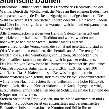
Sibirische Daunen
Purocotone Daunendecken sind das Epitome des Komforts und der
Wärme. Durch die Möglichkeit, die Maße an Ihre eigenen Bedürfnisse
anzupassen, wird jede Decke einzigartig und maßgeschneidert. Die
Wahl zwischen 100% sibirischen Federn oder 90% sibirischen Federn
und 10% Daune sorgt für einen warmen, weichen und entspannenden
Winter Schlaf.
Alle Daunendecken werden von Hand in Salento hergestellt und
respektieren die italienische Tradition und wir verwenden nur
hochwertige natürliche Stoffe. Darüber hinaus hilft die
umweltfreundliche Verpackung, die von Hand gefertigt und sind in
Öko-Verpackungen enthalten, die ebenfalls aus Stoffresten gefertigt
werden, die aus der Verarbeitung von Lacken, Steppdecken und
Heimtextilien stammen, um den Umwelt Impact zu reduzieren.
Das Kaufen von Bettwäsche bei Purocotone bedeutet die Wahl eines
Qualitätsprodukte, italienisches und OEKO-TEX Standard 100
zertifiziert. Das Schlafen in diesen Bettwäsche garantiert ein
unübertroffenes Wohlgefühl, indem es eine ideale Temperaturbereich
während der Nacht für echten Schlaf beibehält. Ihre hohe Fähigkeit,
Feuchtigkeit, die vom Körper während der Nacht abgegeben wird,
aufzunehmen, ermöglicht einen idealen Schlaf, indem die Haut und der
Körper umarmt werden.
Stöbern Sie auf den Produktseiten, um die Maße auszuwählen und zu
bestellen. Purocotone bietet ein einzigartiges und personalisiertes
Einkaufserlebnis, um maximalen Komfort und Stil in Ihrem