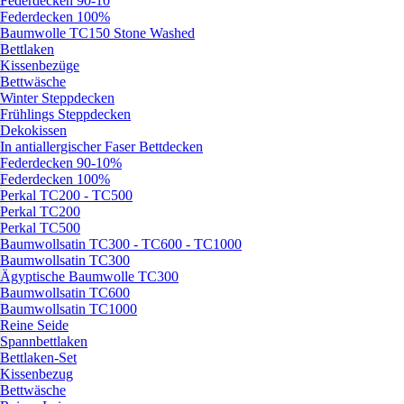
Federdecken 90-10
Federdecken 100%
Baumwolle TC150 Stone Washed
Bettlaken
Kissenbezüge
Bettwäsche
Winter Steppdecken
Frühlings Steppdecken
Dekokissen
In antiallergischer Faser Bettdecken
Federdecken 90-10%
Federdecken 100%
Perkal TC200 - TC500
Perkal TC200
Perkal TC500
Baumwollsatin TC300 - TC600 - TC1000
Baumwollsatin TC300
Ägyptische Baumwolle TC300
Baumwollsatin TC600
Baumwollsatin TC1000
Reine Seide
Spannbettlaken
Bettlaken-Set
Kissenbezug
Bettwäsche