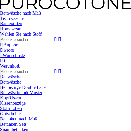
Bettwäsche nach Maß
Tischwäsche
Badtextilien
Homewear
Wählen Sie nach Stoff
Support
Profil
Wunschliste
0
Warenkorb
Bettwäsche
Bettwäsche
Bettbezüge Double Face
Bettwäsche mit Muster
Kopfkissen
Kissenbezüge
Stoffproben
Gutscheine
Bettlaken nach Maß
Bettlaken-Sets
Spannbettlaken