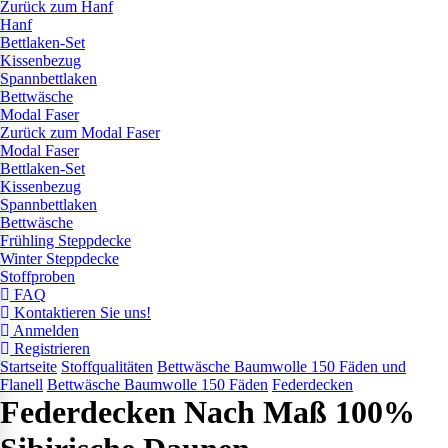
Zurück zum Hanf
Hanf
Bettlaken-Set
Kissenbezug
Spannbettlaken
Bettwäsche
Modal Faser
Zurück zum Modal Faser
Modal Faser
Bettlaken-Set
Kissenbezug
Spannbettlaken
Bettwäsche
Frühling Steppdecke
Winter Steppdecke
Stoffproben
FAQ
Kontaktieren Sie uns!
Anmelden
Registrieren
Startseite
Stoffqualitäten
Bettwäsche Baumwolle 150 Fäden und
Flanell
Bettwäsche Baumwolle 150 Fäden
Federdecken
Federdecken Nach Maß 100%