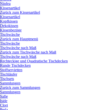
Ninfea
Kissenartikel
Zurück zum Kissenartikel
Kissenartikel
Kopfkissen
Dekokissen
Kissenbezüge
Tischwäsche
Zurück zum Hauptmenü
Tischwäsche
Tischwäsche nach Maß
Zurück zum Tischwäsche nach Maß
Tischwäsche nach Maß
Rechteckige und Quadratische Tischdecken
Runde Tischdecken
Stoffservietten
Tischläufer
Tischsets
Sammlungen
Zurück zum Sammlungen
Sammlungen
Safie
Iside
Clori
Perla