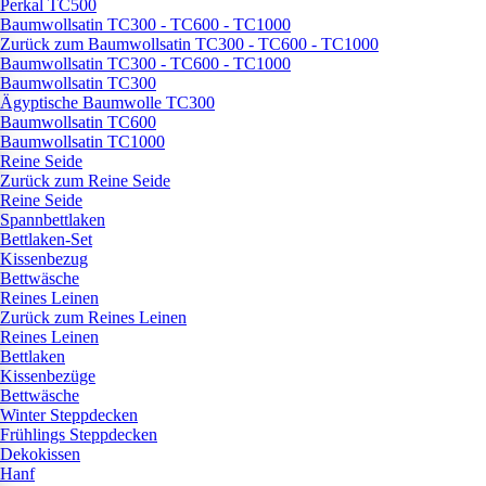
Perkal TC500
Baumwollsatin TC300 - TC600 - TC1000
Zurück zum Baumwollsatin TC300 - TC600 - TC1000
Baumwollsatin TC300 - TC600 - TC1000
Baumwollsatin TC300
Ägyptische Baumwolle TC300
Baumwollsatin TC600
Baumwollsatin TC1000
Reine Seide
Zurück zum Reine Seide
Reine Seide
Spannbettlaken
Bettlaken-Set
Kissenbezug
Bettwäsche
Reines Leinen
Zurück zum Reines Leinen
Reines Leinen
Bettlaken
Kissenbezüge
Bettwäsche
Winter Steppdecken
Frühlings Steppdecken
Dekokissen
Hanf