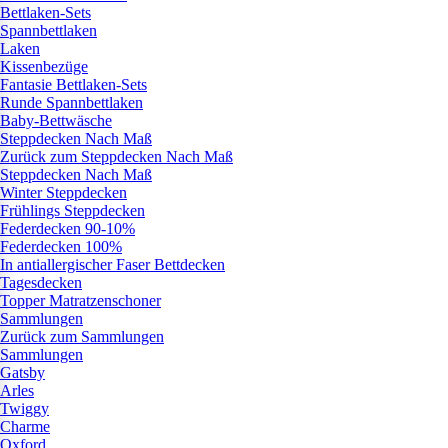
Bettlaken-Sets
Spannbettlaken
Laken
Kissenbezüge
Fantasie Bettlaken-Sets
Runde Spannbettlaken
Baby-Bettwäsche
Steppdecken Nach Maß
Zurück zum Steppdecken Nach Maß
Steppdecken Nach Maß
Winter Steppdecken
Frühlings Steppdecken
Federdecken 90-10%
Federdecken 100%
In antiallergischer Faser Bettdecken
Tagesdecken
Topper Matratzenschoner
Sammlungen
Zurück zum Sammlungen
Sammlungen
Gatsby
Arles
Twiggy
Charme
Oxford