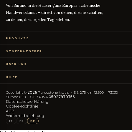
Von Surano in die Häuser ganz Europas: italienische
Handwerkskunst – direkt von denen, die sie schaffen,
zu denen, die sie jeden Tag erleben.
PRODUKTE
Bettwäsche
STOFFRATGEBER
Tischwäsche
Badtextilien
Maßanleitung
RATGEBER
Homewear
ÜBER UNS
Perkal oder Satin?
RATGEBER
Kostenlose Stoffproben
Was bedeutet TC?
RATGEBER
Wer wir sind
TC300 vs Ägyptische Baumwolle
RATGEBER
HILFE
OEKO-TEX-Zertifizierung
Vereinfachter Widerruf
Kontakt
Blog
FAQ
Copyright ©
2026
Purocotone.it s.r.l.s. · S.S. 275 km. 12,500 · 73030
Trustpilot-Bewertungen
Versandkosten
Surano (LE) · C.F. / P.IVA
05027870756
Datenschutzerklärung
Cookie-Richtlinie
FOLGEN SIE UNS
AGB
Widerrufsbelehrung
IG
FB
IT
FR
DE