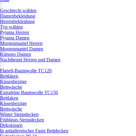
Geschlecht wählen
Damenbekleidung
Herrenbekleidung
Typ wählen
Pyjama Herren
Pyjama Damen
Morgenmantel Herren
Morgenmantel Damen
Kimono Damen
Nachthemd Herren und Damen
Flanell-Baumwolle TC120
Bettlaken
Kissenbezüge
Bettwäsche
Extrafeine Baumwolle TC150
Bettlaken
Kissenbezüge
Bettwäsche
Winter Steppdecken
Frühlings Steppdecken
Dekokissen
In antiallergischer Faser Bettdecken