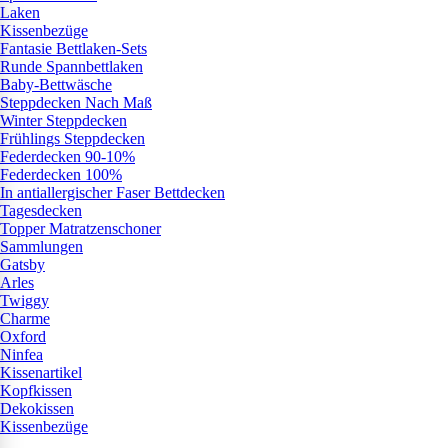
Laken
Kissenbezüge
Fantasie Bettlaken-Sets
Runde Spannbettlaken
Baby-Bettwäsche
Steppdecken Nach Maß
Winter Steppdecken
Frühlings Steppdecken
Federdecken 90-10%
Federdecken 100%
In antiallergischer Faser Bettdecken
Tagesdecken
Topper Matratzenschoner
Sammlungen
Gatsby
Arles
Twiggy
Charme
Oxford
Ninfea
Kissenartikel
Kopfkissen
Dekokissen
Kissenbezüge