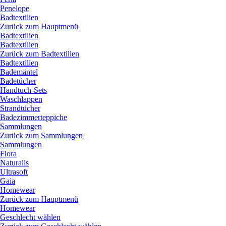
Penelope
Badtextilien
Zurück zum Hauptmenü
Badtextilien
Badtextilien
Zurück zum Badtextilien
Badtextilien
Bademäntel
Badetücher
Handtuch-Sets
Waschlappen
Strandtücher
Badezimmerteppiche
Sammlungen
Zurück zum Sammlungen
Sammlungen
Flora
Naturalis
Ultrasoft
Gaia
Homewear
Zurück zum Hauptmenü
Homewear
Geschlecht wählen