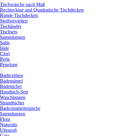
Tischwäsche nach Maß
Rechteckige und Quadratische Tischdecken
Runde Tischdecken
Stoffservietten
Tischläufer
Tischsets
Sammlungen
Safie
Iside
Clori
Perla
Penelope
Badtextilien
Bademäntel
Badetücher
Handtuch-Sets
Waschlappen
Strandtücher
Badezimmerteppiche
Sammlungen
Flora
Naturalis
Ultrasoft
Gaia