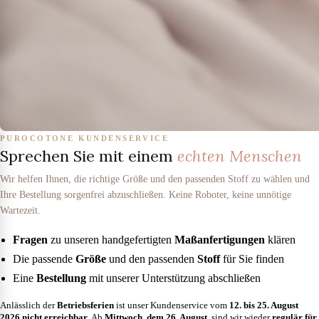
PUROCOTONE KUNDENSERVICE
Sprechen Sie mit einem
echten Menschen
Wir helfen Ihnen, die richtige Größe und den passenden Stoff zu wählen und
Ihre Bestellung sorgenfrei abzuschließen. Keine Roboter, keine unnötige
Wartezeit.
Fragen
zu unseren handgefertigten
Maßanfertigungen
klären
Die passende
Größe
und den passenden
Stoff
für Sie finden
Eine
Bestellung
mit unserer Unterstützung abschließen
Anlässlich der
Betriebsferien
ist unser Kundenservice vom
12. bis 25. August
2026
nicht erreichbar
. Ab
Mittwoch, dem 26. August
, sind wir wieder
regulär für