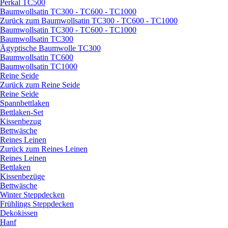
Perkal TC500
Baumwollsatin TC300 - TC600 - TC1000
Zurück zum Baumwollsatin TC300 - TC600 - TC1000
Baumwollsatin TC300 - TC600 - TC1000
Baumwollsatin TC300
Ägyptische Baumwolle TC300
Baumwollsatin TC600
Baumwollsatin TC1000
Reine Seide
Zurück zum Reine Seide
Reine Seide
Spannbettlaken
Bettlaken-Set
Kissenbezug
Bettwäsche
Reines Leinen
Zurück zum Reines Leinen
Reines Leinen
Bettlaken
Kissenbezüge
Bettwäsche
Winter Steppdecken
Frühlings Steppdecken
Dekokissen
Hanf