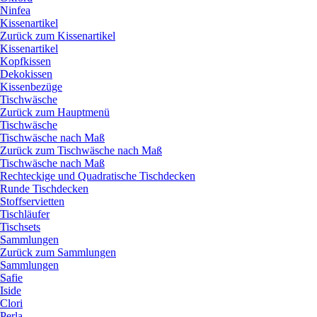
Ninfea
Kissenartikel
Zurück zum Kissenartikel
Kissenartikel
Kopfkissen
Dekokissen
Kissenbezüge
Tischwäsche
Zurück zum Hauptmenü
Tischwäsche
Tischwäsche nach Maß
Zurück zum Tischwäsche nach Maß
Tischwäsche nach Maß
Rechteckige und Quadratische Tischdecken
Runde Tischdecken
Stoffservietten
Tischläufer
Tischsets
Sammlungen
Zurück zum Sammlungen
Sammlungen
Safie
Iside
Clori
Perla