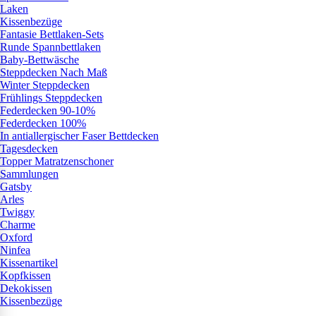
Laken
Kissenbezüge
Fantasie Bettlaken-Sets
Runde Spannbettlaken
Baby-Bettwäsche
Steppdecken Nach Maß
Winter Steppdecken
Frühlings Steppdecken
Federdecken 90-10%
Federdecken 100%
In antiallergischer Faser Bettdecken
Tagesdecken
Topper Matratzenschoner
Sammlungen
Gatsby
Arles
Twiggy
Charme
Oxford
Ninfea
Kissenartikel
Kopfkissen
Dekokissen
Kissenbezüge