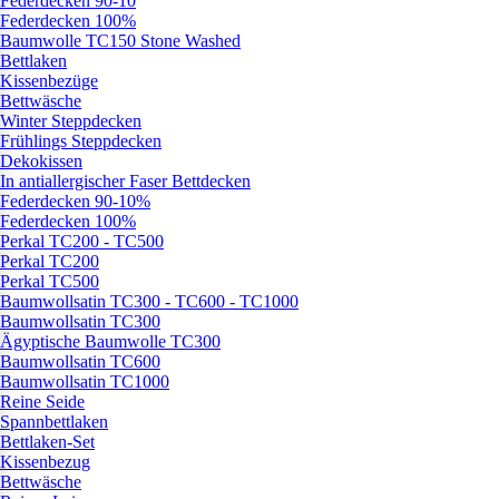
Federdecken 90-10
Federdecken 100%
Baumwolle TC150 Stone Washed
Bettlaken
Kissenbezüge
Bettwäsche
Winter Steppdecken
Frühlings Steppdecken
Dekokissen
In antiallergischer Faser Bettdecken
Federdecken 90-10%
Federdecken 100%
Perkal TC200 - TC500
Perkal TC200
Perkal TC500
Baumwollsatin TC300 - TC600 - TC1000
Baumwollsatin TC300
Ägyptische Baumwolle TC300
Baumwollsatin TC600
Baumwollsatin TC1000
Reine Seide
Spannbettlaken
Bettlaken-Set
Kissenbezug
Bettwäsche