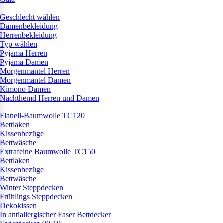
Geschlecht wählen
Damenbekleidung
Herrenbekleidung
Typ wählen
Pyjama Herren
Pyjama Damen
Morgenmantel Herren
Morgenmantel Damen
Kimono Damen
Nachthemd Herren und Damen
Flanell-Baumwolle TC120
Bettlaken
Kissenbezüge
Bettwäsche
Extrafeine Baumwolle TC150
Bettlaken
Kissenbezüge
Bettwäsche
Winter Steppdecken
Frühlings Steppdecken
Dekokissen
In antiallergischer Faser Bettdecken