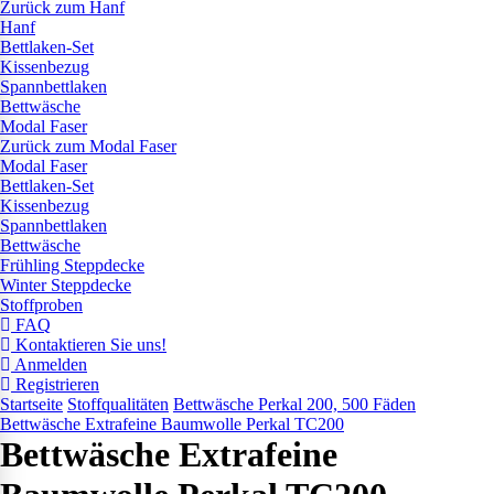
Zurück zum Hanf
Hanf
Bettlaken-Set
Kissenbezug
Spannbettlaken
Bettwäsche
Modal Faser
Zurück zum Modal Faser
Modal Faser
Bettlaken-Set
Kissenbezug
Spannbettlaken
Bettwäsche
Frühling Steppdecke
Winter Steppdecke
Stoffproben
FAQ
Kontaktieren Sie uns!
Anmelden
Registrieren
Startseite
Stoffqualitäten
Bettwäsche Perkal 200, 500 Fäden
Bettwäsche Extrafeine Baumwolle Perkal TC200
Bettwäsche Extrafeine