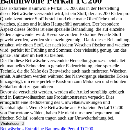
Baumwolle Perkal TC200
Das Extrafeine Baumwolle Perkal TC200, das in der Herstellung
dieser Bettwäsche verwendet wird, ist ein Stoff, der aus 200 Fäden pro
Quadratzentimeter Stoff besteht und eine matte Oberfläche und ein
weiches, glattes und kühles Hautgefühl garantiert. Der besondere
Aspekt dieses Stoffes ist eine spezielle Behandlung, die auf einzelne
Fäden angewendet wird: Bevor sie zu dem Extrafine Percale-Stoff
gewebt werden, werden sie einzeln gereinigt. Dank dieser Behandlung
erhalten wir einen Stoff, der nach jedem Waschen frischer und weicher
wird, perfekt für Frühling und Sommer, aber vielseitig genug, um das
ganze Jahr über im Bett zu bleiben.
Der für diese Bettwäsche verwendete Herstellungsprozess beinhaltet
ein manuelles Schneiden in gerader Fadenrichtung, eine spezielle
Technik, die die Maße des Bettwäsche auch nach mehreren Wäschen
erhält. Außerdem werden während des Nähvorgangs elastische Ecken
hinzugefügt, um eine perfekte Passform zum Matratzen und erhöhten
Schlafkomfort zu garantieren.
Bevor sie verschickt werden, werden alle Artikel sorgfältig gebügelt
und in Baumwolltaschen aus Produktionsresten verpackt. Dies
ermöglicht eine Reduzierung des Umweltauswirkungen und
Nachhaltigkeit. Wenn Sie Bettwäsche aus Extrafeine Perkal TC200
von Purocotone wählen, haben Sie nicht nur einen bequemen und
frischen Schlaf, sondern tragen auch zur Umwelterhaltung bei.
Weiterlesen
Bettwäsche - Extrafeine Baumwolle Perkal TC200