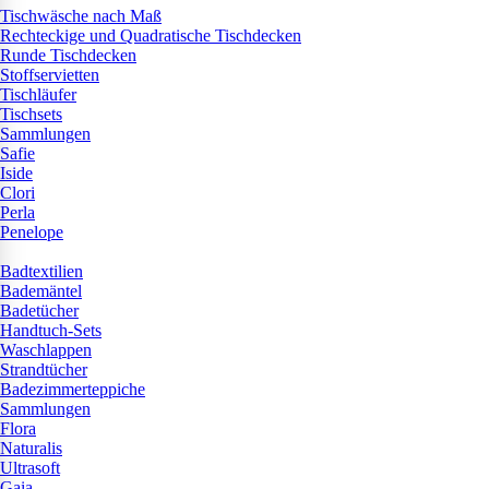
Tischwäsche nach Maß
Rechteckige und Quadratische Tischdecken
Runde Tischdecken
Stoffservietten
Tischläufer
Tischsets
Sammlungen
Safie
Iside
Clori
Perla
Penelope
Badtextilien
Bademäntel
Badetücher
Handtuch-Sets
Waschlappen
Strandtücher
Badezimmerteppiche
Sammlungen
Flora
Naturalis
Ultrasoft
Gaia