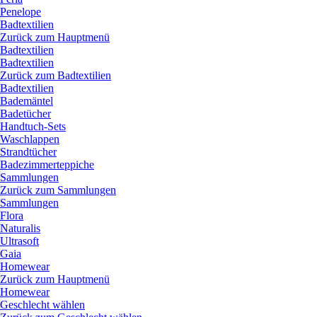
Penelope
Badtextilien
Zurück zum Hauptmenü
Badtextilien
Badtextilien
Zurück zum Badtextilien
Badtextilien
Bademäntel
Badetücher
Handtuch-Sets
Waschlappen
Strandtücher
Badezimmerteppiche
Sammlungen
Zurück zum Sammlungen
Sammlungen
Flora
Naturalis
Ultrasoft
Gaia
Homewear
Zurück zum Hauptmenü
Homewear
Geschlecht wählen