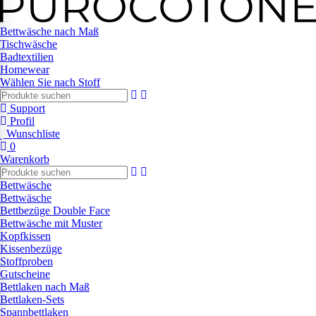
Bettwäsche nach Maß
Tischwäsche
Badtextilien
Homewear
Wählen Sie nach Stoff
Support
Profil
Wunschliste
0
Warenkorb
Bettwäsche
Bettwäsche
Bettbezüge Double Face
Bettwäsche mit Muster
Kopfkissen
Kissenbezüge
Stoffproben
Gutscheine
Bettlaken nach Maß
Bettlaken-Sets
Spannbettlaken