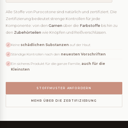
Alle Stoffe von Purocotone sind natürlich und zertifiziert. Die
Zertifizierung bedeutet strenge Kontrollen für jede
Komponente: von den
Garnen
über die
Farbstoffe
bis hin zu
den
Zubehörteilen
wie Knöpfen und Reißverschlüssen.
Keine
schädlichen Substanzen
auf der Haut
✓
Ständige Kontrollen nach den
neuesten Vorschriften
✓
Ein sicheres Produkt für die ganze Familie,
auch für die
✓
Kleinsten
STOFFMUSTER ANFORDERN
MEHR ÜBER DIE ZERTIFIZIERUNG