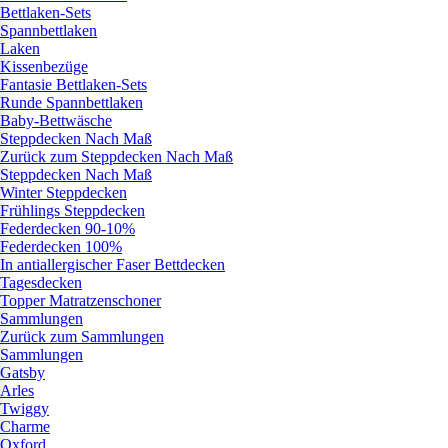
Bettlaken-Sets
Spannbettlaken
Laken
Kissenbezüge
Fantasie Bettlaken-Sets
Runde Spannbettlaken
Baby-Bettwäsche
Steppdecken Nach Maß
Zurück zum Steppdecken Nach Maß
Steppdecken Nach Maß
Winter Steppdecken
Frühlings Steppdecken
Federdecken 90-10%
Federdecken 100%
In antiallergischer Faser Bettdecken
Tagesdecken
Topper Matratzenschoner
Sammlungen
Zurück zum Sammlungen
Sammlungen
Gatsby
Arles
Twiggy
Charme
Oxford