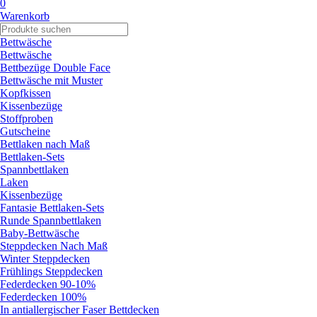
0
Warenkorb
Bettwäsche
Bettwäsche
Bettbezüge Double Face
Bettwäsche mit Muster
Kopfkissen
Kissenbezüge
Stoffproben
Gutscheine
Bettlaken nach Maß
Bettlaken-Sets
Spannbettlaken
Laken
Kissenbezüge
Fantasie Bettlaken-Sets
Runde Spannbettlaken
Baby-Bettwäsche
Steppdecken Nach Maß
Winter Steppdecken
Frühlings Steppdecken
Federdecken 90-10%
Federdecken 100%
In antiallergischer Faser Bettdecken