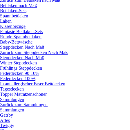
Zurück zum Bettlaken nach Maß
Bettlaken nach Maß
Bettlaken-Sets
Spannbettlaken
Laken
Kissenbezüge
Fantasie Bettlaken-Sets
Runde Spannbettlaken
Baby-Bettwäsche
Steppdecken Nach Maß
Zurück zum Steppdecken Nach Maß
Steppdecken Nach Maß
Winter Steppdecken
Frühlings Steppdecken
Federdecken 90-10%
Federdecken 100%
In antiallergischer Faser Bettdecken
Tagesdecken
Topper Matratzenschoner
Sammlungen
Zurück zum Sammlungen
Sammlungen
Gatsby
Arles
Twiggy