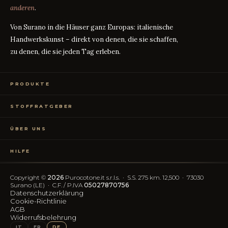
anderen
.
Von Surano in die Häuser ganz Europas: italienische
Handwerkskunst – direkt von denen, die sie schaffen,
zu denen, die sie jeden Tag erleben.
PRODUKTE
Bettwäsche
STOFFRATGEBER
Tischwäsche
Badtextilien
Maßanleitung
RATGEBER
Homewear
ÜBER UNS
Perkal oder Satin?
RATGEBER
Kostenlose Stoffproben
Was bedeutet TC?
RATGEBER
Wer wir sind
TC300 vs Ägyptische Baumwolle
RATGEBER
HILFE
OEKO-TEX-Zertifizierung
Vereinfachter Widerruf
Kontakt
Blog
FAQ
Copyright ©
2026
Purocotone.it s.r.l.s. · S.S. 275 km. 12,500 · 73030
Trustpilot-Bewertungen
Versandkosten
Surano (LE) · C.F. / P.IVA
05027870756
Datenschutzerklärung
Cookie-Richtlinie
FOLGEN SIE UNS
AGB
Widerrufsbelehrung
IG
FB
IT
FR
DE