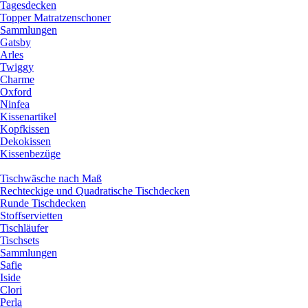
Tagesdecken
Topper Matratzenschoner
Sammlungen
Gatsby
Arles
Twiggy
Charme
Oxford
Ninfea
Kissenartikel
Kopfkissen
Dekokissen
Kissenbezüge
Tischwäsche nach Maß
Rechteckige und Quadratische Tischdecken
Runde Tischdecken
Stoffservietten
Tischläufer
Tischsets
Sammlungen
Safie
Iside
Clori
Perla