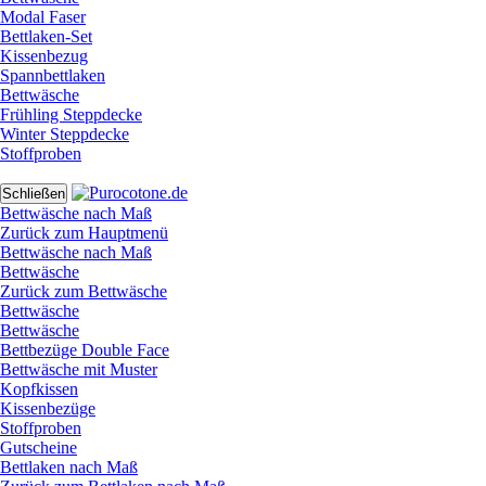
Modal Faser
Bettlaken-Set
Kissenbezug
Spannbettlaken
Bettwäsche
Frühling Steppdecke
Winter Steppdecke
Stoffproben
Schließen
Bettwäsche nach Maß
Zurück zum Hauptmenü
Bettwäsche nach Maß
Bettwäsche
Zurück zum Bettwäsche
Bettwäsche
Bettwäsche
Bettbezüge Double Face
Bettwäsche mit Muster
Kopfkissen
Kissenbezüge
Stoffproben
Gutscheine
Bettlaken nach Maß