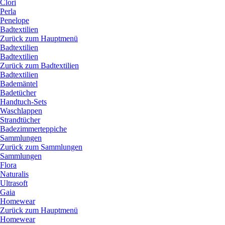
Clori
Perla
Penelope
Badtextilien
Zurück zum Hauptmenü
Badtextilien
Badtextilien
Zurück zum Badtextilien
Badtextilien
Bademäntel
Badetücher
Handtuch-Sets
Waschlappen
Strandtücher
Badezimmerteppiche
Sammlungen
Zurück zum Sammlungen
Sammlungen
Flora
Naturalis
Ultrasoft
Gaia
Homewear
Zurück zum Hauptmenü
Homewear