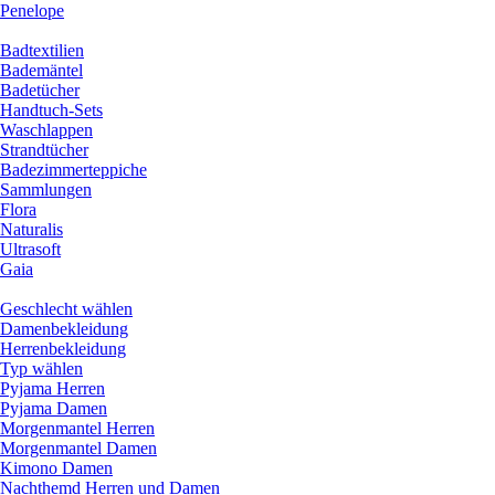
Penelope
Badtextilien
Bademäntel
Badetücher
Handtuch-Sets
Waschlappen
Strandtücher
Badezimmerteppiche
Sammlungen
Flora
Naturalis
Ultrasoft
Gaia
Geschlecht wählen
Damenbekleidung
Herrenbekleidung
Typ wählen
Pyjama Herren
Pyjama Damen
Morgenmantel Herren
Morgenmantel Damen
Kimono Damen
Nachthemd Herren und Damen