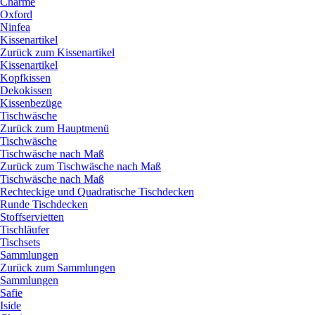
Charme
Oxford
Ninfea
Kissenartikel
Zurück zum Kissenartikel
Kissenartikel
Kopfkissen
Dekokissen
Kissenbezüge
Tischwäsche
Zurück zum Hauptmenü
Tischwäsche
Tischwäsche nach Maß
Zurück zum Tischwäsche nach Maß
Tischwäsche nach Maß
Rechteckige und Quadratische Tischdecken
Runde Tischdecken
Stoffservietten
Tischläufer
Tischsets
Sammlungen
Zurück zum Sammlungen
Sammlungen
Safie
Iside