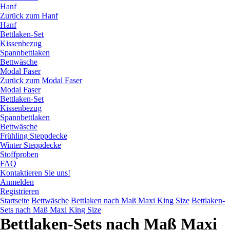
Hanf
Zurück zum Hanf
Hanf
Bettlaken-Set
Kissenbezug
Spannbettlaken
Bettwäsche
Modal Faser
Zurück zum Modal Faser
Modal Faser
Bettlaken-Set
Kissenbezug
Spannbettlaken
Bettwäsche
Frühling Steppdecke
Winter Steppdecke
Stoffproben
FAQ
Kontaktieren Sie uns!
Anmelden
Registrieren
Startseite
Bettwäsche
Bettlaken nach Maß Maxi King Size
Bettlaken-
Sets nach Maß Maxi King Size
Bettlaken-Sets nach Maß Maxi