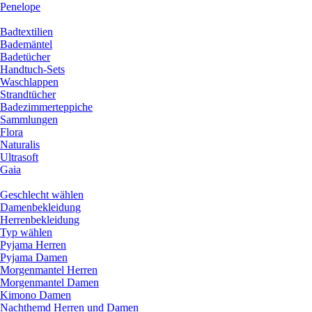
Penelope
Badtextilien
Bademäntel
Badetücher
Handtuch-Sets
Waschlappen
Strandtücher
Badezimmerteppiche
Sammlungen
Flora
Naturalis
Ultrasoft
Gaia
Geschlecht wählen
Damenbekleidung
Herrenbekleidung
Typ wählen
Pyjama Herren
Pyjama Damen
Morgenmantel Herren
Morgenmantel Damen
Kimono Damen
Nachthemd Herren und Damen