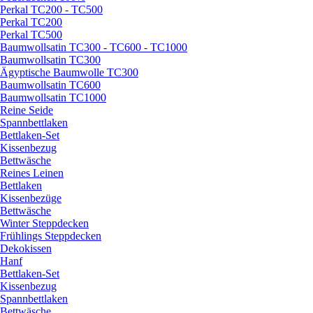
Perkal TC200 - TC500
Perkal TC200
Perkal TC500
Baumwollsatin TC300 - TC600 - TC1000
Baumwollsatin TC300
Ägyptische Baumwolle TC300
Baumwollsatin TC600
Baumwollsatin TC1000
Reine Seide
Spannbettlaken
Bettlaken-Set
Kissenbezug
Bettwäsche
Reines Leinen
Bettlaken
Kissenbezüge
Bettwäsche
Winter Steppdecken
Frühlings Steppdecken
Dekokissen
Hanf
Bettlaken-Set
Kissenbezug
Spannbettlaken
Bettwäsche