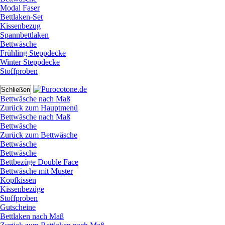
Modal Faser
Bettlaken-Set
Kissenbezug
Spannbettlaken
Bettwäsche
Frühling Steppdecke
Winter Steppdecke
Stoffproben
Schließen
Bettwäsche nach Maß
Zurück zum Hauptmenü
Bettwäsche nach Maß
Bettwäsche
Zurück zum Bettwäsche
Bettwäsche
Bettwäsche
Bettbezüge Double Face
Bettwäsche mit Muster
Kopfkissen
Kissenbezüge
Stoffproben
Gutscheine
Bettlaken nach Maß