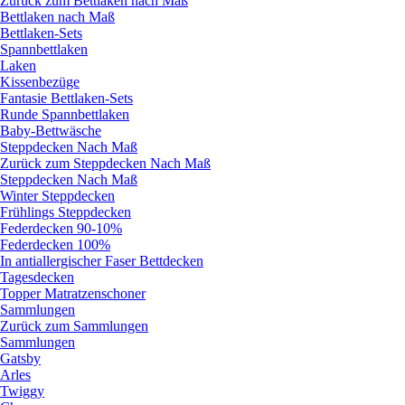
Zurück zum Bettlaken nach Maß
Bettlaken nach Maß
Bettlaken-Sets
Spannbettlaken
Laken
Kissenbezüge
Fantasie Bettlaken-Sets
Runde Spannbettlaken
Baby-Bettwäsche
Steppdecken Nach Maß
Zurück zum Steppdecken Nach Maß
Steppdecken Nach Maß
Winter Steppdecken
Frühlings Steppdecken
Federdecken 90-10%
Federdecken 100%
In antiallergischer Faser Bettdecken
Tagesdecken
Topper Matratzenschoner
Sammlungen
Zurück zum Sammlungen
Sammlungen
Gatsby
Arles
Twiggy