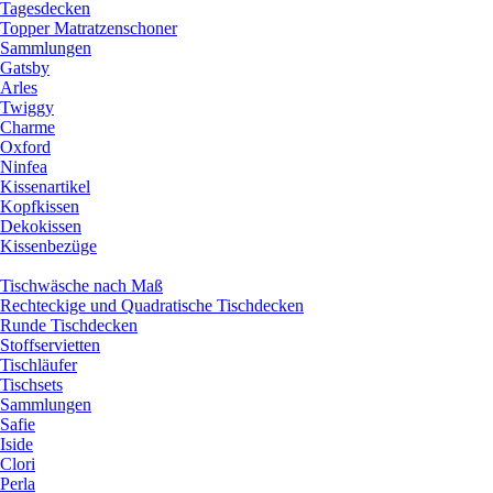
Tagesdecken
Topper Matratzenschoner
Sammlungen
Gatsby
Arles
Twiggy
Charme
Oxford
Ninfea
Kissenartikel
Kopfkissen
Dekokissen
Kissenbezüge
Tischwäsche nach Maß
Rechteckige und Quadratische Tischdecken
Runde Tischdecken
Stoffservietten
Tischläufer
Tischsets
Sammlungen
Safie
Iside
Clori
Perla