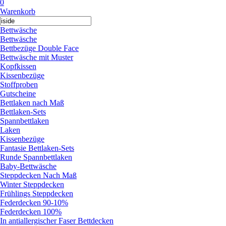
0
Warenkorb
Bettwäsche
Bettwäsche
Bettbezüge Double Face
Bettwäsche mit Muster
Kopfkissen
Kissenbezüge
Stoffproben
Gutscheine
Bettlaken nach Maß
Bettlaken-Sets
Spannbettlaken
Laken
Kissenbezüge
Fantasie Bettlaken-Sets
Runde Spannbettlaken
Baby-Bettwäsche
Steppdecken Nach Maß
Winter Steppdecken
Frühlings Steppdecken
Federdecken 90-10%
Federdecken 100%
In antiallergischer Faser Bettdecken