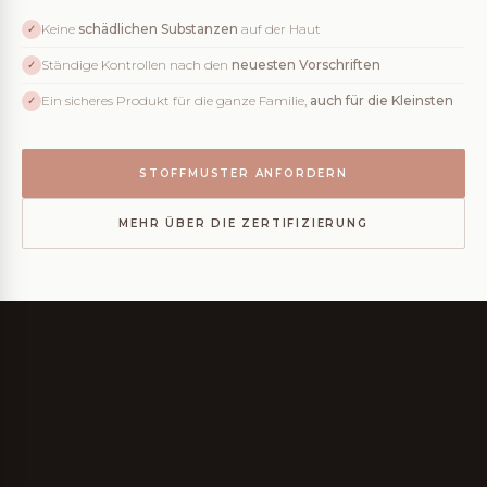
Keine
schädlichen Substanzen
auf der Haut
✓
Ständige Kontrollen nach den
neuesten Vorschriften
✓
Ein sicheres Produkt für die ganze Familie,
auch für die Kleinsten
✓
STOFFMUSTER ANFORDERN
MEHR ÜBER DIE ZERTIFIZIERUNG