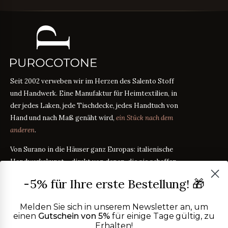
Seit 2002 verweben wir im Herzen des Salento Stoff
und Handwerk. Eine Manufaktur für Heimtextilien, in
der jedes Laken, jede Tischdecke, jedes Handtuch von
Hand und nach Maß genäht wird,
ein Stück nach dem
anderen
.
Von Surano in die Häuser ganz Europas: italienische
Handwerkskunst – direkt von denen, die sie schaffen,
zu denen, die sie jeden Tag erleben.
-5% für Ihre erste Bestellung! 🎁
Melden Sie sich in unserem Newsletter an, um
PRODUKTE
einen
Gutschein von 5%
für einige Tage gültig, zu
Bettwäsche
Erhalten!