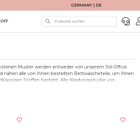
GERMANY | DE
TOFF
ebotenen Muster werden entweder von unserem Stil-Office
nd nähen alle von Ihnen bestellten Bettwäscheteile, um Ihnen
stklassigen Stoffen besteht. Alle Kleidungsstücke von
s
Reststücken der Produktion von Bettwäsche, Bettdecken
natürlichen und OEKO-TEX Standard 100 zertifizierten
währen und die optimale Temperatur während der Nacht für
unehmen, ermöglicht einen idealen Schlaf und verwöhnt Ihre
 Sie Ihre handgemachten Bettwäsche innerhalb von 5-10