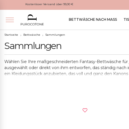
Kostenloser Versand über 99,00 €
BETTWÄSCHE NACH MASS
TI
Startseite
Bettwäsche
Sammlungen
Sammlungen
Wählen Sie Ihre maßgeschneiderten Fantasy-Bettwäsche für j
ausgewählt oder direkt von ihm entworfen, das ständig nach 
ein Kleidungsstück anzubieten, das voll und ganz den Kanons d
Purocotone werden in Salento von Hand gefertigt und in umwe
und allen anderen Wohnaccessoires, die wir ebenfalls von Hand 
Kaufen Sie Bettwäsche von Purocotone bedeutet, Ihr Zuhause
Stoffen einzurichten. Schlafen Sie in Purocotone Kleidungs
einen echten Schlaf zu beibehalten. Die hohe Fähigkeit, di
Haut und Ihren Körper.
Durchsuchen Sie die Produktseiten, um die von Ihnen bevorz