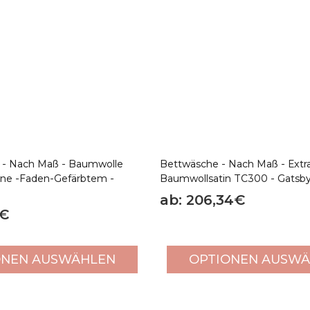
 - Nach Maß - Baumwolle
Bettwäsche - Nach Maß - Extr
ine -Faden-Gefärbtem -
Baumwollsatin TC300 - Gatsb
ab: 206,34€
2€
ONEN AUSWÄHLEN
OPTIONEN AUSW