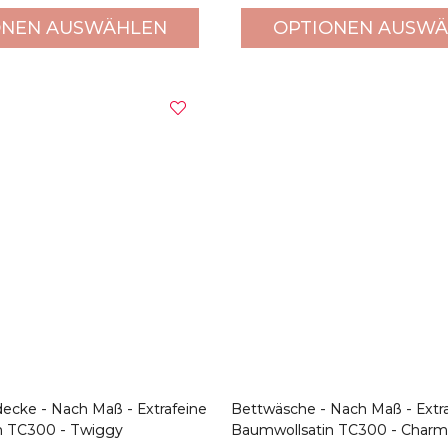
ONEN AUSWÄHLEN
OPTIONEN AUSW
ecke - Nach Maß - Extrafeine
Bettwäsche - Nach Maß - Extr
n TC300 - Twiggy
Baumwollsatin TC300 - Char