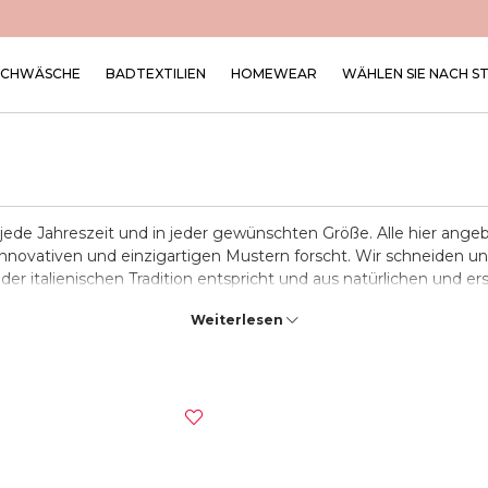
SCHWÄSCHE
BADTEXTILIEN
HOMEWEAR
WÄHLEN SIE NACH S
ede Jahreszeit und in jeder gewünschten Größe. Alle hier ang
innovativen und einzigartigen Mustern forscht. Wir schneiden u
er italienischen Tradition entspricht und aus natürlichen und er
ltfreundlicher Verpackung geliefert, die ebenfalls von Hand au
Weiterlesen
herstellen, hergestellt wird.
 mit Geschmack, italienischem Stil und der Echtheit von 100% 
stücken, um Ihrem Körper ein unschlagbares Wohlbefinden zu ge
e vom Körper während der Nacht ausgestoßene Feuchtigkeit aufz
ugte Größe und Farbe auszuwählen, bestellen Sie und erhalten