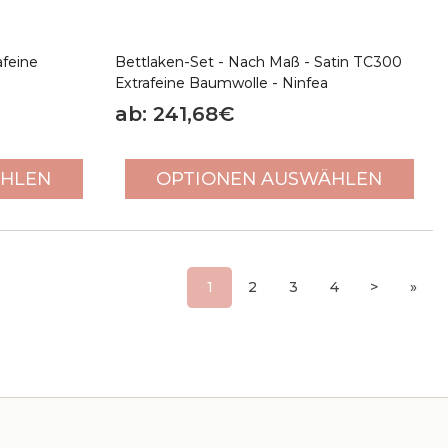
afeine
Bettlaken-Set - Nach Maß - Satin TC300
Extrafeine Baumwolle - Ninfea
ab: 241,68€
ÄHLEN
OPTIONEN AUSWÄHLEN
1
2
3
4
>
»