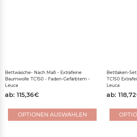
Werktagen.
Bettwäsche- Nach Maß - Extrafeine
Bettlaken-Set
Baumwolle TC150 - Faden-Gefärbtem -
TC150 Extrafe
Leuca
Leuca
ab: 115,36€
ab: 118,7
OPTIONEN AUSWÄHLEN
OPTI