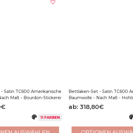
 - Satin TC600 Amerikanische
Bettlaken-Set - Satin TC600 
ach Maß - Bourdon-Stickerei
Baumwolle - Nach Maß - Hoh
0€
ab: 318,80€
11 FARBEN
ONEN AUSWÄHLEN
OPTIONEN AUSW