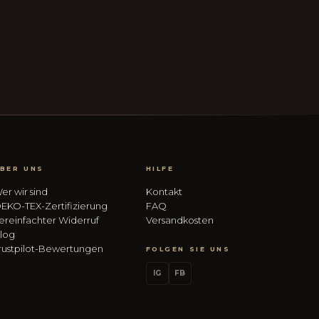
BER UNS
HILFE
er wir sind
Kontakt
EKO-TEX-Zertifizierung
FAQ
ereinfachter Widerruf
Versandkosten
log
rustpilot-Bewertungen
FOLGEN SIE UNS
IG
FB