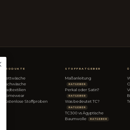
PRODUKTE
STOFFRATGEBER
Ü
Bettwäsche
Maßanleitung
W
Tischwäsche
O
RATGEBER
Badtextilien
Perkal oder Satin?
V
Homewear
B
RATGEBER
Kostenlose Stoffproben
Was bedeutet TC?
T
RATGEBER
TC300 vs Ägyptische
Baumwolle
RATGEBER