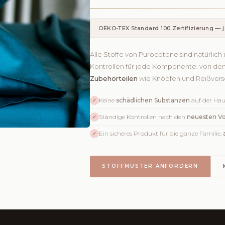
OEKO-TEX Standard 100 Zertifizierung — j
Alle Stoffe von Purocotone sind natürlich 
Kontrollen für jede Komponente: von de
Zubehörteilen
wie Knöpfen und Reißversc
Keine
schädlichen Substanzen
auf der Hau
✓
Ständige Kontrollen nach den
neuesten Vo
✓
Ein sicheres Produkt für die ganze Familie,
✓
STOFFMUSTER ANFORDERN