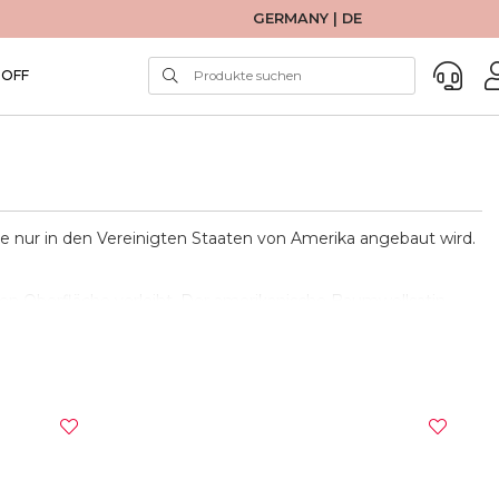
GERMANY | DE
TOFF
e nur in den Vereinigten Staaten von Amerika angebaut wird.
en Oberfläche verleiht. Der amerikanische Baumwollsatin
n Hand suchen, das ideal für das Schlafzimmer ist. Sein
rantiert. Baumwolle ist auch bekannt für ihre hohe
sachen.
aden-Schneiden beginnt, einer besonderen Technik, die dazu