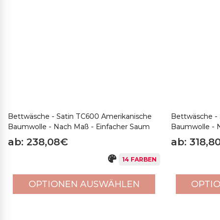
dient, die Größe der Laken auch nach zahlreichen Wäschen z
unterzogen, bei dem eine spezielle Maschineinstellung erfolg
widerstandsfähiger, obwohl es mehr Zeit als normal erfordert.
Zusammenfassend ist das amerikanische Baumwollsatin TC600
Baumwolle aus den Vereinigten.
Bettwäsche - Satin TC600 Amerikanische
Bettwäsche - 
Baumwolle - Nach Maß - Einfacher Saum
Baumwolle - N
ab: 238,08€
ab: 318,8
14 FARBEN
OPTIONEN AUSWÄHLEN
OPTI