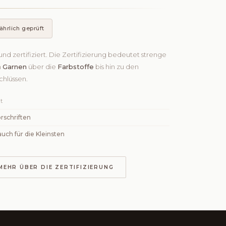
ährlich geprüft
und zertifiziert. Die Zertifizierung bedeutet strenge
n
Garnen
über die
Farbstoffe
bis hin zu den
hlüssen.
t
rschriften
auch für die Kleinsten
MEHR ÜBER DIE ZERTIFIZIERUNG