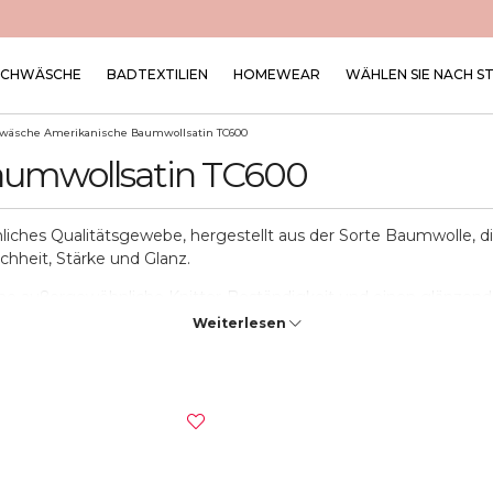
SCHWÄSCHE
BADTEXTILIEN
HOMEWEAR
WÄHLEN SIE NACH S
twäsche Amerikanische Baumwollsatin TC600
aumwollsatin TC600
ches Qualitätsgewebe, hergestellt aus der Sorte Baumwolle, di
chheit, Stärke und Glanz.
eine außergewöhnliche Knitter-Beständigkeit und einen glänzend
ngen und Bügelungen.
Weiterlesen
igen, die ein hochwertiges Gewebe mit einer weichen und glatte
die Schaffung einer luxuriösen Atmosphäre in Ihrem Schlafzimmer.
 was eine perfekte Temperaturregulierung während der Nacht ga
eit zu speichern, ohne die Haut zu reizen oder Allergien zu verur
inem sorgfältigen Produktionsprozess, der mit manuellem Geradf