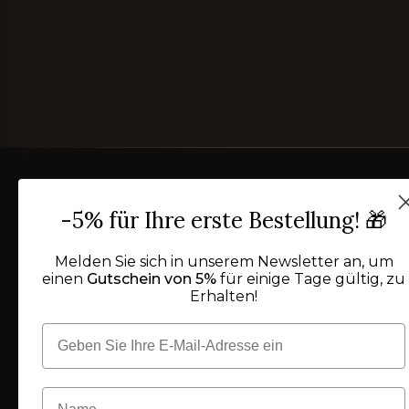
-5% für Ihre erste Bestellung! 🎁
Melden Sie sich in unserem Newsletter an, um
einen
Gutschein von 5%
für einige Tage gültig, zu
Erhalten!
Seit 2002 verweben wir im Herzen des Salento Stoff
und Handwerk. Eine Manufaktur für Heimtextilien,
in der jedes Laken, jede Tischdecke, jedes Handtuch
von Hand und nach Maß genäht wird,
ein Stück nach
dem anderen
.