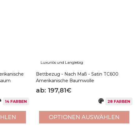
schnitten wurden, werden die Artikel einem Nähprozess
ntimeter Naht macht. Dies macht die Artikel
s, langlebiges, elegantes und bequemes Gewebe aus
Luxuriös und Langlebig
rikanische
Bettbezug - Nach Maß - Satin TC600
lsaum
Amerikanische Baumwolle
ab: 197,81€
14 FARBEN
28 FARBEN
ÄHLEN
OPTIONEN AUSWÄHLEN