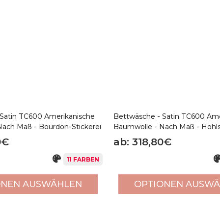
u erhalten. Nachdem sie von Hand in der gewünschten Größe ge
t, so dass die Nadel pro Zentimeter mindestens 5 Löcher pro Ze
 eine hervorragende Wahl für diejenigen, die ein hochwertige
Satin TC600 Amerikanische
Bettwäsche - Satin TC600 Ame
ach Maß - Bourdon-Stickerei
Baumwolle - Nach Maß - Hoh
0€
ab: 318,80€
11 FARBEN
ONEN AUSWÄHLEN
OPTIONEN AUSW