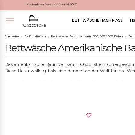
Kostenloser Versand über 99,00 €
BETTWÄSCHE NACH MASS
TI
Startseite
Stoffqualitäten
Bettwäsche Baumwollsatin 300, 600, 1000 Fäden
Bet
Bettwäsche Amerikanische B
Das amerikanische Baumwollsatin TC600 ist ein außergewöhnli
Diese Baumwolle gilt als eine der besten der Welt für ihre Wei
Das zeichnet sich durch eine hohe Faserdichte aus, die ihm 
TC600 ist äußerst langlebig, auch nach zahlreichen Waschu
Das amerikanische Baumwollsatin TC600 ist perfekt für diejen
glänzendes Finish macht es elegant und raffiniert, ideal für 
Darüber hinaus ist Baumwolle hypoallergen und atmungsaktiv,
Absorptionsfähigkeit, die in der Lage ist, viel Körperfeuchtigk
Alle Artikel von Purocotone sind handgefertigt und folgen e