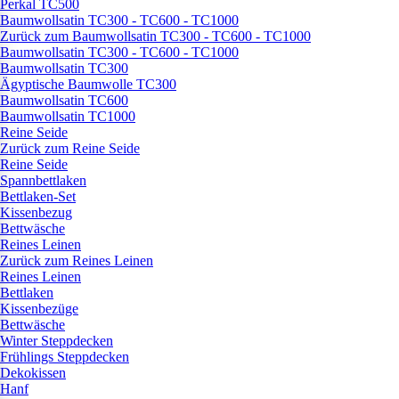
Perkal TC500
Baumwollsatin TC300 - TC600 - TC1000
Zurück zum Baumwollsatin TC300 - TC600 - TC1000
Baumwollsatin TC300 - TC600 - TC1000
Baumwollsatin TC300
Ägyptische Baumwolle TC300
Baumwollsatin TC600
Baumwollsatin TC1000
Reine Seide
Zurück zum Reine Seide
Reine Seide
Spannbettlaken
Bettlaken-Set
Kissenbezug
Bettwäsche
Reines Leinen
Zurück zum Reines Leinen
Reines Leinen
Bettlaken
Kissenbezüge
Bettwäsche
Winter Steppdecken
Frühlings Steppdecken
Dekokissen
Hanf