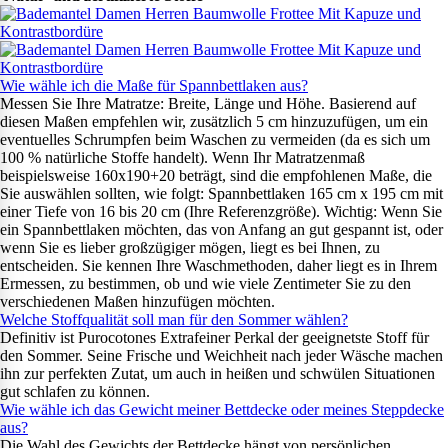
Wie wähle ich die Maße für Spannbettlaken aus?
Messen Sie Ihre Matratze: Breite, Länge und Höhe. Basierend auf
diesen Maßen empfehlen wir, zusätzlich 5 cm hinzuzufügen, um ein
eventuelles Schrumpfen beim Waschen zu vermeiden (da es sich um
100 % natürliche Stoffe handelt). Wenn Ihr Matratzenmaß
beispielsweise 160x190+20 beträgt, sind die empfohlenen Maße, die
Sie auswählen sollten, wie folgt: Spannbettlaken 165 cm x 195 cm mit
einer Tiefe von 16 bis 20 cm (Ihre Referenzgröße). Wichtig: Wenn Sie
ein Spannbettlaken möchten, das von Anfang an gut gespannt ist, oder
wenn Sie es lieber großzügiger mögen, liegt es bei Ihnen, zu
entscheiden. Sie kennen Ihre Waschmethoden, daher liegt es in Ihrem
Ermessen, zu bestimmen, ob und wie viele Zentimeter Sie zu den
verschiedenen Maßen hinzufügen möchten.
Welche Stoffqualität soll man für den Sommer wählen?
Definitiv ist Purocotones Extrafeiner Perkal der geeignetste Stoff für
den Sommer. Seine Frische und Weichheit nach jeder Wäsche machen
ihn zur perfekten Zutat, um auch in heißen und schwülen Situationen
gut schlafen zu können.
Wie wähle ich das Gewicht meiner Bettdecke oder meines Steppdecke
aus?
Die Wahl des Gewichts der Bettdecke hängt von persönlichen