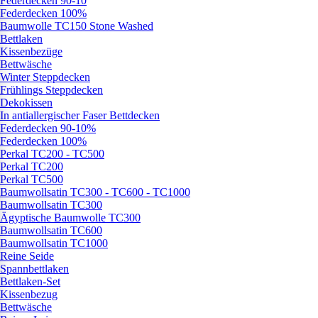
Federdecken 90-10
Federdecken 100%
Baumwolle TC150 Stone Washed
Bettlaken
Kissenbezüge
Bettwäsche
Winter Steppdecken
Frühlings Steppdecken
Dekokissen
In antiallergischer Faser Bettdecken
Federdecken 90-10%
Federdecken 100%
Perkal TC200 - TC500
Perkal TC200
Perkal TC500
Baumwollsatin TC300 - TC600 - TC1000
Baumwollsatin TC300
Ägyptische Baumwolle TC300
Baumwollsatin TC600
Baumwollsatin TC1000
Reine Seide
Spannbettlaken
Bettlaken-Set
Kissenbezug
Bettwäsche