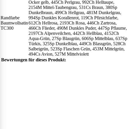
Ocker gelb, 445Ch Perlgrau, 992Ch Helltaupe,
2154M Mittel-Taubengrau, 531Cs Braun, 380Sp
Dunkelbraun, 499Ch Hellgrau, 481M Dunkelgrau,
Randfarbe
994Sp Dunkles Korallenrot, 119Ch Pfirsichfarbe,
Baumwollsatin
612Ch Hellrosa, 2193Ch Rosa, 446Ch Zartrosa,
TC300
466Ch Flieder, 490M Dunkles Puder, 447Sp Pflaume,
2197Ch Alpenveilchen, 442Ch Hellblau, 4152Ch
Aqua-Grün, 27Sp Blaugrün, 606Sp Mittelblau, 637Sp
Türkis, 325Sp Dunkelblau, 449Ch Blassgrün, 528Ch
Salbeigrün, 523Sp Flaschen Grün, 453M Mittelgrün,
494Cs Avion, 527M Mittelviolett
Bewertungen für dieses Produkt: