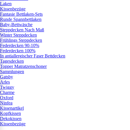
Laken
Kissenbezüge
Fantasie Bettlaken-Sets
Runde Spannbettlaken
Baby-Bettwäsche
Steppdecken Nach Maß
Winter Steppdecken
Frühlings Steppdecken
Federdecken 90-10%
Federdecken 100%
In antiallergischer Faser Bettdecken
Tagesdecken
Topper Matratzenschoner
Sammlungen
Gatsby
Arles
Twiggy
Charme
Oxford
Ninfea
Kissenartikel
Kopfkissen
Dekokissen
Kissenbezüge