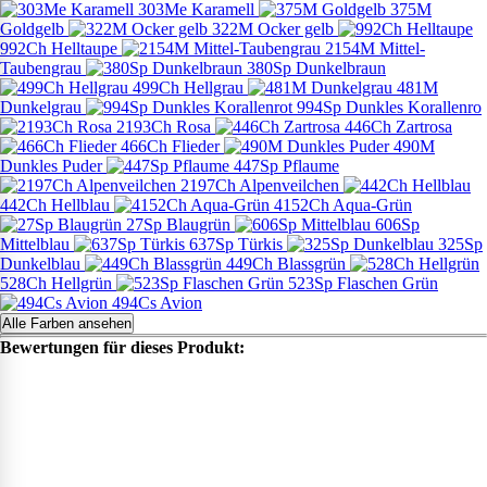
303Me Karamell
375M
Goldgelb
322M Ocker gelb
992Ch Helltaupe
2154M Mittel-
Taubengrau
380Sp Dunkelbraun
499Ch Hellgrau
481M
Dunkelgrau
994Sp Dunkles Korallenro
2193Ch Rosa
446Ch Zartrosa
466Ch Flieder
490M
Dunkles Puder
447Sp Pflaume
2197Ch Alpenveilchen
442Ch Hellblau
4152Ch Aqua-Grün
27Sp Blaugrün
606Sp
Mittelblau
637Sp Türkis
325Sp
Dunkelblau
449Ch Blassgrün
528Ch Hellgrün
523Sp Flaschen Grün
494Cs Avion
Alle Farben ansehen
Bewertungen für dieses Produkt: