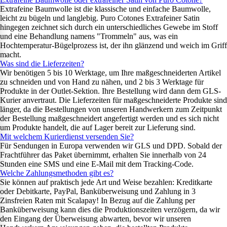
Extrafeine Baumwolle ist die klassische und einfache Baumwolle,
leicht zu bügeln und langlebig. Puro Cotones Extrafeiner Satin
hingegen zeichnet sich durch ein unterschiedliches Gewebe im Stoff
und eine Behandlung namens "Trommeln" aus, was ein
Hochtemperatur-Bügelprozess ist, der ihn glänzend und weich im Griff
macht.
Was sind die Lieferzeiten?
Wir benötigen 5 bis 10 Werktage, um Ihre maßgeschneiderten Artikel
zu schneiden und von Hand zu nähen, und 2 bis 3 Werktage für
Produkte in der Outlet-Sektion. Ihre Bestellung wird dann dem GLS-
Kurier anvertraut. Die Lieferzeiten für maßgeschneiderte Produkte sind
länger, da die Bestellungen von unseren Handwerkern zum Zeitpunkt
der Bestellung maßgeschneidert angefertigt werden und es sich nicht
um Produkte handelt, die auf Lager bereit zur Lieferung sind.
Mit welchem Kurierdienst versenden Sie?
Für Sendungen in Europa verwenden wir GLS und DPD. Sobald der
Frachtführer das Paket übernimmt, erhalten Sie innerhalb von 24
Stunden eine SMS und eine E-Mail mit dem Tracking-Code.
Welche Zahlungsmethoden gibt es?
Sie können auf praktisch jede Art und Weise bezahlen: Kreditkarte
oder Debitkarte, PayPal, Banküberweisung und Zahlung in 3
Zinsfreien Raten mit Scalapay! In Bezug auf die Zahlung per
Banküberweisung kann dies die Produktionszeiten verzögern, da wir
den Eingang der Überweisung abwarten, bevor wir unseren