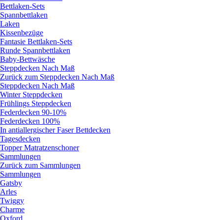
Bettlaken-Sets
Spannbettlaken
Laken
Kissenbezüge
Fantasie Bettlaken-Sets
Runde Spannbettlaken
Baby-Bettwäsche
Steppdecken Nach Maß
Zurück zum Steppdecken Nach Maß
Steppdecken Nach Maß
Winter Steppdecken
Frühlings Steppdecken
Federdecken 90-10%
Federdecken 100%
In antiallergischer Faser Bettdecken
Tagesdecken
Topper Matratzenschoner
Sammlungen
Zurück zum Sammlungen
Sammlungen
Gatsby
Arles
Twiggy
Charme
Oxford