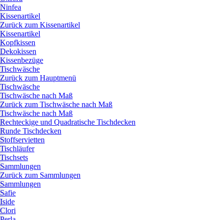
Ninfea
Kissenartikel
Zurück zum Kissenartikel
Kissenartikel
Kopfkissen
Dekokissen
Kissenbezüge
Tischwäsche
Zurück zum Hauptmenü
Tischwäsche
Tischwäsche nach Maß
Zurück zum Tischwäsche nach Maß
Tischwäsche nach Maß
Rechteckige und Quadratische Tischdecken
Runde Tischdecken
Stoffservietten
Tischläufer
Tischsets
Sammlungen
Zurück zum Sammlungen
Sammlungen
Safie
Iside
Clori
Perla