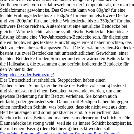
Vorlieben sowie von der Jahreszeit oder der Temperatur ab, die man im
Schlafzimmer gewohnt ist. Das Gewicht kann von 80g/m² für eine
leichte Frühlingsdecke bis zu 160g/m² für eine mittelschwere Decke
und von 200g/m² für eine leichte Winterdecke bis zu 350g/m² für eine
schwere Decke reichen. Außerdem ist eine natürliche Bettdecke bei
gleicher Wärme leichter als eine synthetische Bettdecke. Eine ideale
Lösung könnte eine Vier-Jahreszeiten-Bettdecke sein, für diejenigen,
die ein hochwertiges textiles Einrichtungselement haben möchten, das
sich zu jeder Jahreszeit anpassen lässt. Die Vier-Jahreszeiten-Bettdecke
besteht aus zwei Bettdecken mit unterschiedlichen Gewichten, einer
leichten Bettdecke für den Sommer und einer wärmeren Bettdecke für
die Halbsaison, die zusammen eine perfekt isolierende Bettdecke für
den Winter bilden.
Steppdecke oder Bettbezug?
Der Unterschied ist erheblich, Steppdecken haben einen
"italienischen" Schnitt, der die Füße des Bettes vollständig bedeckt
und sie müssen mit einem Bettlaken verwendet werden, um eine
gewisse Bedeutung für Ihr Bett zu verleihen. Sie können auch
einfarbig oder gemustert sein. Daunen mit Bezügen haben hingegen
einen nordischen Schnitt, was bedeutet, dass sie nicht weit aus dem
Bett herausragen und somit praktischer sind. Sie erleichtern das
Nachmachen des Bettes und machen es moderner und schlichter. Die
Daunendecke ist streng weiß, weil sie als innere Schicht konzipiert ist,
die mit einem Bezug (dem Bettbezug) bedeckt werden soll.
Extrafeine Baumwolle oder extrafeiner Satin von Puro Cotone?