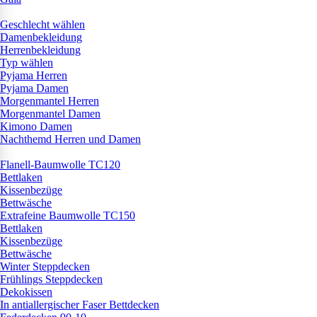
Geschlecht wählen
Damenbekleidung
Herrenbekleidung
Typ wählen
Pyjama Herren
Pyjama Damen
Morgenmantel Herren
Morgenmantel Damen
Kimono Damen
Nachthemd Herren und Damen
Flanell-Baumwolle TC120
Bettlaken
Kissenbezüge
Bettwäsche
Extrafeine Baumwolle TC150
Bettlaken
Kissenbezüge
Bettwäsche
Winter Steppdecken
Frühlings Steppdecken
Dekokissen
In antiallergischer Faser Bettdecken