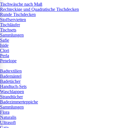
Tischwäsche nach Maß
Rechteckige und Quadratische Tischdecken
Runde Tischdecken
Stoffservietten
Tischläufer
Tischsets
Sammlungen
Safie
Iside
Clori
Perla
Penelope
Badtextilien
Bademäntel
Badetücher
Handtuch-Sets
Waschlappen
Strandtücher
Badezimmerteppiche
Sammlungen
Flora
Naturalis
Ultrasoft
Gaia