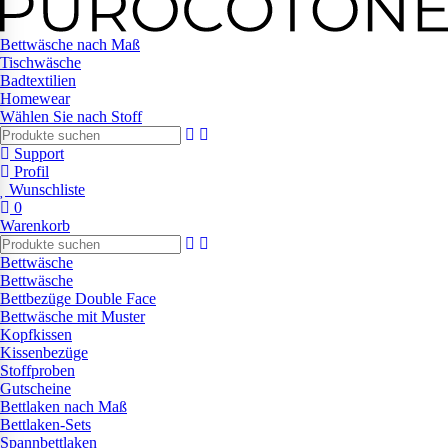
Bettwäsche nach Maß
Tischwäsche
Badtextilien
Homewear
Wählen Sie nach Stoff
Support
Profil
Wunschliste
0
Warenkorb
Bettwäsche
Bettwäsche
Bettbezüge Double Face
Bettwäsche mit Muster
Kopfkissen
Kissenbezüge
Stoffproben
Gutscheine
Bettlaken nach Maß
Bettlaken-Sets
Spannbettlaken