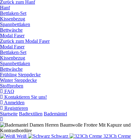
Zurück zum Hanf
Hanf
Bettlaken-Set
Kissenbezug
Spannbettlaken
Bettwäsche
Modal Faser
Zurück zum Modal Faser
Modal Faser
Bettlaken-Set
Kissenbezug
Spannbettlaken
Bettwäsche
Frühling Steppdecke
Winter Steppdecke
Stoffproben
FAQ
Kontaktieren Sie uns!
Anmelden
Registrieren
Startseite
Badtextilien
Bademäntel
Weiß
Schwarz
323Ch Creme