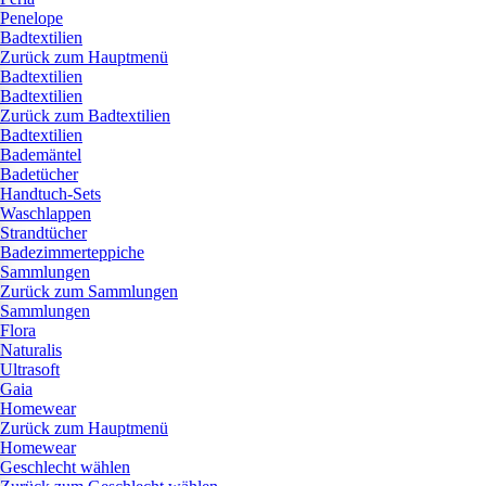
Penelope
Badtextilien
Zurück zum Hauptmenü
Badtextilien
Badtextilien
Zurück zum Badtextilien
Badtextilien
Bademäntel
Badetücher
Handtuch-Sets
Waschlappen
Strandtücher
Badezimmerteppiche
Sammlungen
Zurück zum Sammlungen
Sammlungen
Flora
Naturalis
Ultrasoft
Gaia
Homewear
Zurück zum Hauptmenü
Homewear
Geschlecht wählen