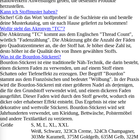
Handwerkern Anweisungen geben, die bestellten Produkte
herzustellen.
Kann ich Stoffmuster haben?
Sicher! Gib das Wort 'stoffproben' in die Suchleiste ein und bestelle
deine Musterkatalog, um sie nach Hause geliefert zu bekommen!
Wofür steht das Akronym "TC"?
Die Abkürzung "TC" kommt aus dem Englischen "Thread Count",
wörtlich "Fadenzählung". Die Abkürzung gibt die Anzahl der Fäden
pro Quadratzentimeter an, die der Stoff hat. Je höher diese Zahl ist,
desto höher ist die Qualität des von Ihnen gewählten Stoffs.
Was ist die Bourdon-Stickerei?
Bourdon-Stickerei ist eine traditionelle Näh-Technik, die darin besteht,
einen dickeren Faden zu verwenden, um auf einem Stoff einen
Schatten oder Tiefeneffekt zu erzeugen. Der Begriff "Bourdon"
stammt aus dem Französischen und bedeutet "Wölbung". In der Praxis
wird die Bourdon-Stickerei mit einer größeren Nadel als derjenigen,
die für den Grundstoff verwendet wird, und einem dickeren Faden
ausgeführt. Dieser Faden wird durch den Stoff gewebt, wodurch ein
dicker oder erhabener Effekt entsteht. Das Ergebnis ist eine sehr
dekorative und wertvolle Stickerei. Bourdon-Stickerei wird seit
Jahrhunderten verwendet, um Kleidung, Bettwäsche, Polstermöbel
und andere Textilartikel zu verzieren.
Größe
S, M, L, XL, XXL
Weiß, Schwarz, 323Ch Creme, 324Ch Champagner,
303Me Karamell, 375M Goldgelb, 635M Gelb, 322M