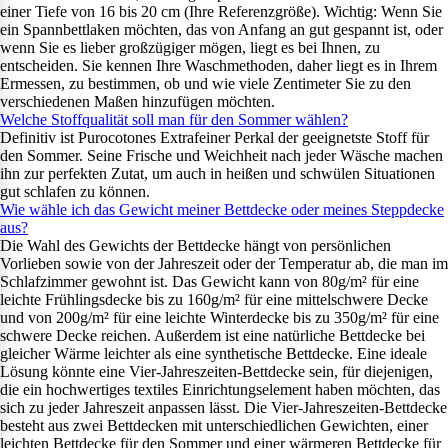
einer Tiefe von 16 bis 20 cm (Ihre Referenzgröße). Wichtig: Wenn Sie
ein Spannbettlaken möchten, das von Anfang an gut gespannt ist, oder
wenn Sie es lieber großzügiger mögen, liegt es bei Ihnen, zu
entscheiden. Sie kennen Ihre Waschmethoden, daher liegt es in Ihrem
Ermessen, zu bestimmen, ob und wie viele Zentimeter Sie zu den
verschiedenen Maßen hinzufügen möchten.
Welche Stoffqualität soll man für den Sommer wählen?
Definitiv ist Purocotones Extrafeiner Perkal der geeignetste Stoff für
den Sommer. Seine Frische und Weichheit nach jeder Wäsche machen
ihn zur perfekten Zutat, um auch in heißen und schwülen Situationen
gut schlafen zu können.
Wie wähle ich das Gewicht meiner Bettdecke oder meines Steppdecke
aus?
Die Wahl des Gewichts der Bettdecke hängt von persönlichen
Vorlieben sowie von der Jahreszeit oder der Temperatur ab, die man im
Schlafzimmer gewohnt ist. Das Gewicht kann von 80g/m² für eine
leichte Frühlingsdecke bis zu 160g/m² für eine mittelschwere Decke
und von 200g/m² für eine leichte Winterdecke bis zu 350g/m² für eine
schwere Decke reichen. Außerdem ist eine natürliche Bettdecke bei
gleicher Wärme leichter als eine synthetische Bettdecke. Eine ideale
Lösung könnte eine Vier-Jahreszeiten-Bettdecke sein, für diejenigen,
die ein hochwertiges textiles Einrichtungselement haben möchten, das
sich zu jeder Jahreszeit anpassen lässt. Die Vier-Jahreszeiten-Bettdecke
besteht aus zwei Bettdecken mit unterschiedlichen Gewichten, einer
leichten Bettdecke für den Sommer und einer wärmeren Bettdecke für