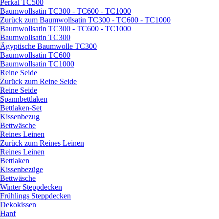
Perkal TC500
Baumwollsatin TC300 - TC600 - TC1000
Zurück zum Baumwollsatin TC300 - TC600 - TC1000
Baumwollsatin TC300 - TC600 - TC1000
Baumwollsatin TC300
Ägyptische Baumwolle TC300
Baumwollsatin TC600
Baumwollsatin TC1000
Reine Seide
Zurück zum Reine Seide
Reine Seide
Spannbettlaken
Bettlaken-Set
Kissenbezug
Bettwäsche
Reines Leinen
Zurück zum Reines Leinen
Reines Leinen
Bettlaken
Kissenbezüge
Bettwäsche
Winter Steppdecken
Frühlings Steppdecken
Dekokissen
Hanf