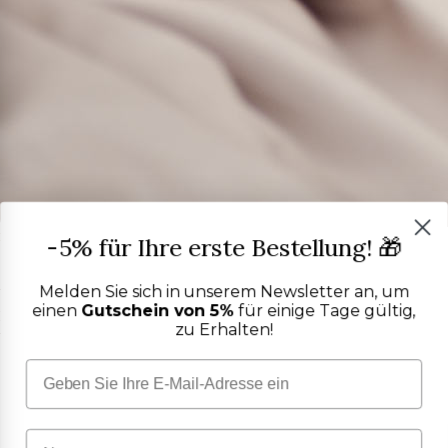
PUROCOTONE KUNDENSERVICE
-5% für Ihre erste Bestellung! 🎁
Sprechen Sie mit einem
echten Menschen
Melden Sie sich in unserem Newsletter an, um
Wir helfen Ihnen, die richtige Größe und den passenden Stoff zu wählen und
einen
Gutschein von 5%
für einige Tage gültig,
Ihre Bestellung sorgenfrei abzuschließen. Keine Roboter, keine unnötige
zu Erhalten!
Wartezeit.
Fragen
zu unseren handgefertigten
Maßanfertigungen
klären
Die passende
Größe
und den passenden
Stoff
für Sie finden
Eine
Bestellung
mit unserer Unterstützung abschließen