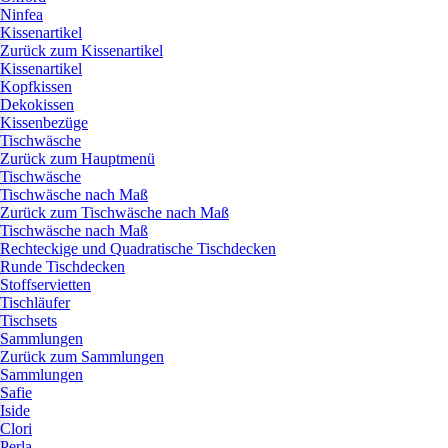
Ninfea
Kissenartikel
Zurück zum Kissenartikel
Kissenartikel
Kopfkissen
Dekokissen
Kissenbezüge
Tischwäsche
Zurück zum Hauptmenü
Tischwäsche
Tischwäsche nach Maß
Zurück zum Tischwäsche nach Maß
Tischwäsche nach Maß
Rechteckige und Quadratische Tischdecken
Runde Tischdecken
Stoffservietten
Tischläufer
Tischsets
Sammlungen
Zurück zum Sammlungen
Sammlungen
Safie
Iside
Clori
Perla