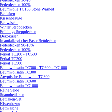
Federdecken 90-10
Federdecken 100%
Baumwolle TC150 Stone Washed
Bettlaken
Kissenbezüge
Bettwäsche
Winter Steppdecken
Frühlings Steppdecken
Dekokissen
In antiallergischer Faser Bettdecken
Federdecken 90-10%
Federdecken 100%
Perkal TC200 - TC500
Perkal TC200
Perkal TC500
Baumwollsatin TC300 - TC600 - TC1000
Baumwollsatin TC300
Ägyptische Baumwolle TC300
Baumwollsatin TC600
Baumwollsatin TC1000
Reine Seide
Spannbettlaken
Bettlaken-Set
Kissenbezug
Bettwäsche