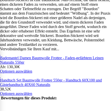
einen dickeren Faden zu verwenden, um auf einem Stoff einen
Schatten oder Tiefeneffekt zu erzeugen. Der Begriff "Bourdon"
stammt aus dem Französischen und bedeutet "Wölbung". In der Praxis
wird die Bourdon-Stickerei mit einer größeren Nadel als derjenigen,
die für den Grundstoff verwendet wird, und einem dickeren Faden
ausgeführt. Dieser Faden wird durch den Stoff gewebt, wodurch ein
dicker oder erhabener Effekt entsteht. Das Ergebnis ist eine sehr
dekorative und wertvolle Stickerei. Bourdon-Stickerei wird seit
Jahrhunderten verwendet, um Kleidung, Bettwäsche, Polstermöbel
und andere Textilartikel zu verzieren.
Vervollständigen Sie Ihren Kauf mit...
Bademantel Damen Baumwolle Frottee - Faden-gefärbtem Leinen
Naturalis 550gr
Ab: 130,30€
Optionen auswählen
Handtuch Set Baumwolle Frottee 550gr - Handtuch 60X100 und
Gästehandtuch 40X60 Naturalis
38,52€
Optionen auswählen
Bewertungen für dieses Produkt: