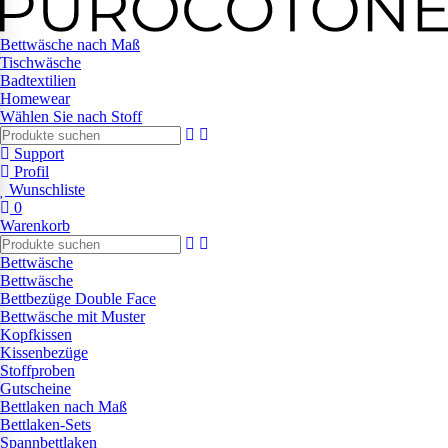
Bettwäsche nach Maß
Tischwäsche
Badtextilien
Homewear
Wählen Sie nach Stoff
Support
Profil
Wunschliste
0
Warenkorb
Bettwäsche
Bettwäsche
Bettbezüge Double Face
Bettwäsche mit Muster
Kopfkissen
Kissenbezüge
Stoffproben
Gutscheine
Bettlaken nach Maß
Bettlaken-Sets
Spannbettlaken