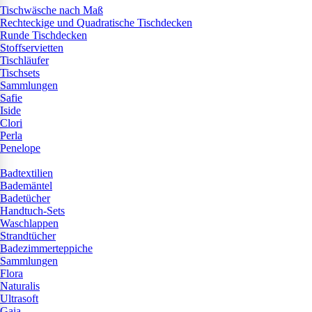
Tischwäsche nach Maß
Rechteckige und Quadratische Tischdecken
Runde Tischdecken
Stoffservietten
Tischläufer
Tischsets
Sammlungen
Safie
Iside
Clori
Perla
Penelope
Badtextilien
Bademäntel
Badetücher
Handtuch-Sets
Waschlappen
Strandtücher
Badezimmerteppiche
Sammlungen
Flora
Naturalis
Ultrasoft
Gaia