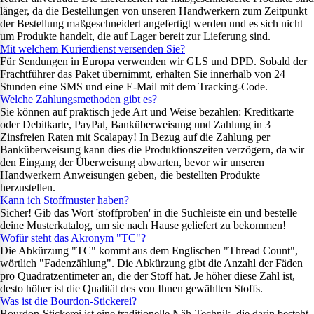
länger, da die Bestellungen von unseren Handwerkern zum Zeitpunkt
der Bestellung maßgeschneidert angefertigt werden und es sich nicht
um Produkte handelt, die auf Lager bereit zur Lieferung sind.
Mit welchem Kurierdienst versenden Sie?
Für Sendungen in Europa verwenden wir GLS und DPD. Sobald der
Frachtführer das Paket übernimmt, erhalten Sie innerhalb von 24
Stunden eine SMS und eine E-Mail mit dem Tracking-Code.
Welche Zahlungsmethoden gibt es?
Sie können auf praktisch jede Art und Weise bezahlen: Kreditkarte
oder Debitkarte, PayPal, Banküberweisung und Zahlung in 3
Zinsfreien Raten mit Scalapay! In Bezug auf die Zahlung per
Banküberweisung kann dies die Produktionszeiten verzögern, da wir
den Eingang der Überweisung abwarten, bevor wir unseren
Handwerkern Anweisungen geben, die bestellten Produkte
herzustellen.
Kann ich Stoffmuster haben?
Sicher! Gib das Wort 'stoffproben' in die Suchleiste ein und bestelle
deine Musterkatalog, um sie nach Hause geliefert zu bekommen!
Wofür steht das Akronym "TC"?
Die Abkürzung "TC" kommt aus dem Englischen "Thread Count",
wörtlich "Fadenzählung". Die Abkürzung gibt die Anzahl der Fäden
pro Quadratzentimeter an, die der Stoff hat. Je höher diese Zahl ist,
desto höher ist die Qualität des von Ihnen gewählten Stoffs.
Was ist die Bourdon-Stickerei?
Bourdon-Stickerei ist eine traditionelle Näh-Technik, die darin besteht,