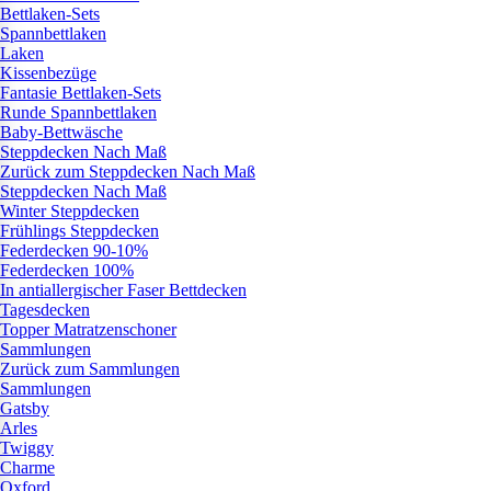
Bettlaken-Sets
Spannbettlaken
Laken
Kissenbezüge
Fantasie Bettlaken-Sets
Runde Spannbettlaken
Baby-Bettwäsche
Steppdecken Nach Maß
Zurück zum Steppdecken Nach Maß
Steppdecken Nach Maß
Winter Steppdecken
Frühlings Steppdecken
Federdecken 90-10%
Federdecken 100%
In antiallergischer Faser Bettdecken
Tagesdecken
Topper Matratzenschoner
Sammlungen
Zurück zum Sammlungen
Sammlungen
Gatsby
Arles
Twiggy
Charme
Oxford