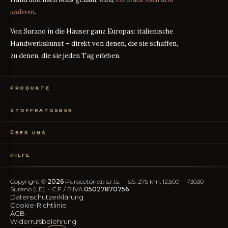
anderen
.
Von Surano in die Häuser ganz Europas: italienische
Handwerkskunst – direkt von denen, die sie schaffen,
zu denen, die sie jeden Tag erleben.
PRODUKTE
Bettwäsche
STOFFRATGEBER
Tischwäsche
Badtextilien
Maßanleitung
RATGEBER
Homewear
ÜBER UNS
Perkal oder Satin?
RATGEBER
Kostenlose Stoffproben
Was bedeutet TC?
RATGEBER
Wer wir sind
TC300 vs Ägyptische Baumwolle
RATGEBER
HILFE
OEKO-TEX-Zertifizierung
Vereinfachter Widerruf
Kontakt
Blog
FAQ
Copyright ©
2026
Purocotone.it s.r.l.s. · S.S. 275 km. 12,500 · 73030
Trustpilot-Bewertungen
Versandkosten
Surano (LE) · C.F. / P.IVA
05027870756
Datenschutzerklärung
Cookie-Richtlinie
FOLGEN SIE UNS
AGB
Widerrufsbelehrung
IG
FB