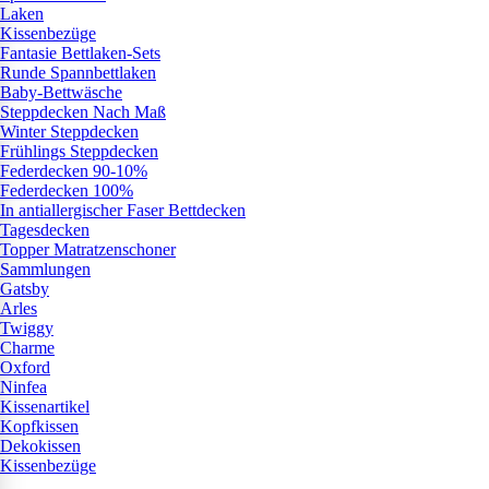
Laken
Kissenbezüge
Fantasie Bettlaken-Sets
Runde Spannbettlaken
Baby-Bettwäsche
Steppdecken Nach Maß
Winter Steppdecken
Frühlings Steppdecken
Federdecken 90-10%
Federdecken 100%
In antiallergischer Faser Bettdecken
Tagesdecken
Topper Matratzenschoner
Sammlungen
Gatsby
Arles
Twiggy
Charme
Oxford
Ninfea
Kissenartikel
Kopfkissen
Dekokissen
Kissenbezüge