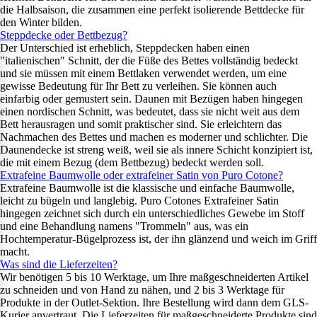
die Halbsaison, die zusammen eine perfekt isolierende Bettdecke für
den Winter bilden.
Steppdecke oder Bettbezug?
Der Unterschied ist erheblich, Steppdecken haben einen
"italienischen" Schnitt, der die Füße des Bettes vollständig bedeckt
und sie müssen mit einem Bettlaken verwendet werden, um eine
gewisse Bedeutung für Ihr Bett zu verleihen. Sie können auch
einfarbig oder gemustert sein. Daunen mit Bezügen haben hingegen
einen nordischen Schnitt, was bedeutet, dass sie nicht weit aus dem
Bett herausragen und somit praktischer sind. Sie erleichtern das
Nachmachen des Bettes und machen es moderner und schlichter. Die
Daunendecke ist streng weiß, weil sie als innere Schicht konzipiert ist,
die mit einem Bezug (dem Bettbezug) bedeckt werden soll.
Extrafeine Baumwolle oder extrafeiner Satin von Puro Cotone?
Extrafeine Baumwolle ist die klassische und einfache Baumwolle,
leicht zu bügeln und langlebig. Puro Cotones Extrafeiner Satin
hingegen zeichnet sich durch ein unterschiedliches Gewebe im Stoff
und eine Behandlung namens "Trommeln" aus, was ein
Hochtemperatur-Bügelprozess ist, der ihn glänzend und weich im Griff
macht.
Was sind die Lieferzeiten?
Wir benötigen 5 bis 10 Werktage, um Ihre maßgeschneiderten Artikel
zu schneiden und von Hand zu nähen, und 2 bis 3 Werktage für
Produkte in der Outlet-Sektion. Ihre Bestellung wird dann dem GLS-
Kurier anvertraut. Die Lieferzeiten für maßgeschneiderte Produkte sind