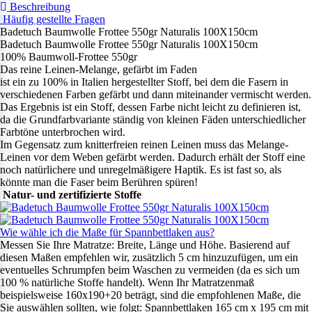
Beschreibung
Häufig gestellte Fragen
Badetuch Baumwolle Frottee 550gr Naturalis 100X150cm
Badetuch Baumwolle Frottee 550gr Naturalis 100X150cm
100% Baumwoll-Frottee 550gr
Das reine Leinen-Melange, gefärbt im Faden
ist ein zu 100% in Italien hergestellter Stoff, bei dem die Fasern in
verschiedenen Farben gefärbt und dann miteinander vermischt werden.
Das Ergebnis ist ein Stoff, dessen Farbe nicht leicht zu definieren ist,
da die Grundfarbvariante ständig von kleinen Fäden unterschiedlicher
Farbtöne unterbrochen wird.
Im Gegensatz zum knitterfreien reinen Leinen muss das Melange-
Leinen vor dem Weben gefärbt werden. Dadurch erhält der Stoff eine
noch natürlichere und unregelmäßigere Haptik. Es ist fast so, als
könnte man die Faser beim Berühren spüren!
Natur- und zertifizierte Stoffe
Wie wähle ich die Maße für Spannbettlaken aus?
Messen Sie Ihre Matratze: Breite, Länge und Höhe. Basierend auf
diesen Maßen empfehlen wir, zusätzlich 5 cm hinzuzufügen, um ein
eventuelles Schrumpfen beim Waschen zu vermeiden (da es sich um
100 % natürliche Stoffe handelt). Wenn Ihr Matratzenmaß
beispielsweise 160x190+20 beträgt, sind die empfohlenen Maße, die
Sie auswählen sollten, wie folgt: Spannbettlaken 165 cm x 195 cm mit