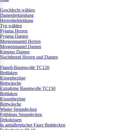
Geschlecht wählen
Damenbekleidung
Herrenbekleidung
Typ wählen
Pyjama Herren
Pyjama Damen
Morgenmantel Herren
Morgenmantel Damen
Kimono Damen
Nachthemd Herren und Damen
Flanell-Baumwolle TC120
Bettlaken
Kissenbezüge
Bettwäsche
Extrafeine Baumwolle TC150
Bettlaken
Kissenbezüge
Bettwäsche
Winter Steppdecken
Frühlings Steppdecken
Dekokissen
In antiallergischer Faser Bettdecken