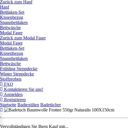
Zurück zum Hanf
Hanf
Bettlaken-Set
Kissenbezug
Spannbettlaken
Bettwäsche
Modal Faser
Zurück zum Modal Faser
Modal Faser
Bettlaken-Set
Kissenbezug
Spannbettlaken
Bettwäsche
Frühling Steppdecke
Winter Steppdecke
Stoffproben
FAQ
Kontaktieren Sie uns!
Anmelden
Registrieren
Startseite
Badtextilien
Badetücher
Vervollständigen Sie Ihren Kauf mit...