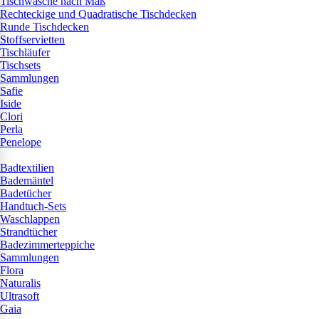
Tischwäsche nach Maß
Rechteckige und Quadratische Tischdecken
Runde Tischdecken
Stoffservietten
Tischläufer
Tischsets
Sammlungen
Safie
Iside
Clori
Perla
Penelope
Badtextilien
Bademäntel
Badetücher
Handtuch-Sets
Waschlappen
Strandtücher
Badezimmerteppiche
Sammlungen
Flora
Naturalis
Ultrasoft
Gaia