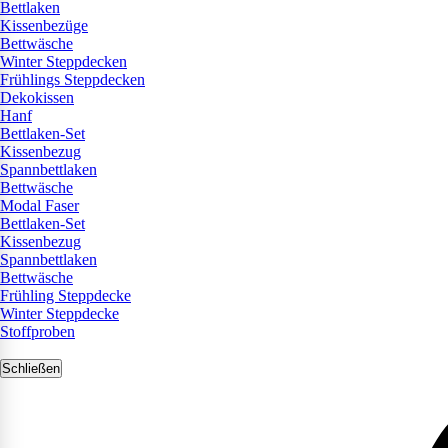
Bettlaken
Kissenbezüge
Bettwäsche
Winter Steppdecken
Frühlings Steppdecken
Dekokissen
Hanf
Bettlaken-Set
Kissenbezug
Spannbettlaken
Bettwäsche
Modal Faser
Bettlaken-Set
Kissenbezug
Spannbettlaken
Bettwäsche
Frühling Steppdecke
Winter Steppdecke
Stoffproben
Schließen