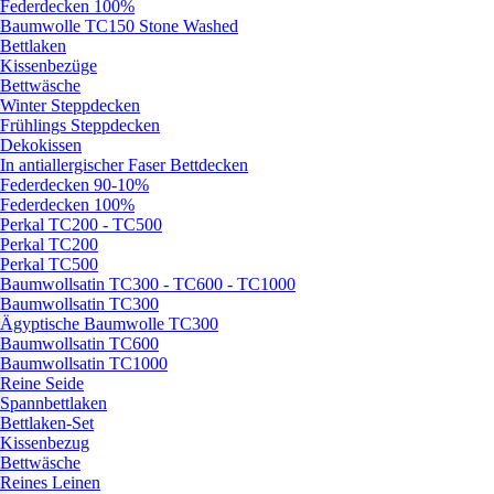
Federdecken 100%
Baumwolle TC150 Stone Washed
Bettlaken
Kissenbezüge
Bettwäsche
Winter Steppdecken
Frühlings Steppdecken
Dekokissen
In antiallergischer Faser Bettdecken
Federdecken 90-10%
Federdecken 100%
Perkal TC200 - TC500
Perkal TC200
Perkal TC500
Baumwollsatin TC300 - TC600 - TC1000
Baumwollsatin TC300
Ägyptische Baumwolle TC300
Baumwollsatin TC600
Baumwollsatin TC1000
Reine Seide
Spannbettlaken
Bettlaken-Set
Kissenbezug
Bettwäsche
Reines Leinen