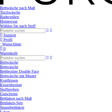
Bettwäsche nach Maß
Tischwäsche
Badtextilien
Homewear
Wählen Sie nach Stoff
Support
Profil
Wunschliste
0
Warenkorb
Bettwäsche
Bettwäsche
Bettbezüge Double Face
Bettwäsche mit Muster
Kopfkissen
Kissenbezüge
Stoffproben
Gutscheine
Bettlaken nach Maß
Bettlaken-Sets
Spannbettlaken
Laken