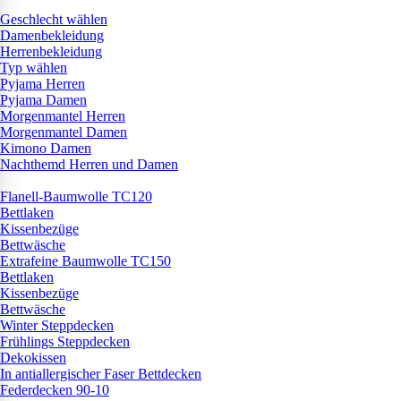
Geschlecht wählen
Damenbekleidung
Herrenbekleidung
Typ wählen
Pyjama Herren
Pyjama Damen
Morgenmantel Herren
Morgenmantel Damen
Kimono Damen
Nachthemd Herren und Damen
Flanell-Baumwolle TC120
Bettlaken
Kissenbezüge
Bettwäsche
Extrafeine Baumwolle TC150
Bettlaken
Kissenbezüge
Bettwäsche
Winter Steppdecken
Frühlings Steppdecken
Dekokissen
In antiallergischer Faser Bettdecken
Federdecken 90-10