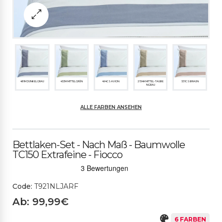
481M DUNKELGRAU
453M MITTELGRÜN
494CS AVION
2154M MITTEL-TAUBE
531CS BRAUN
NGRAU
ALLE FARBEN ANSEHEN
490M DUNKLES PUDE
R
Bettlaken-Set - Nach Maß - Baumwolle
TC150 Extrafeine - Fiocco
Code:
T921NLJARF
Ab: 99,99€
6 FARBEN