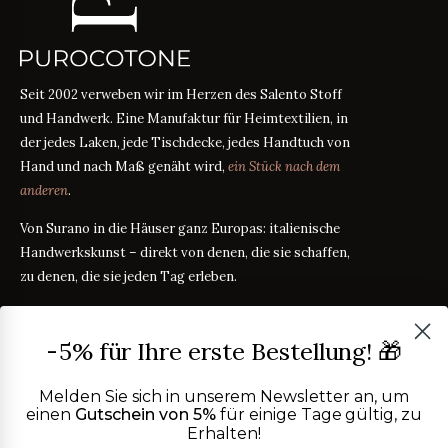
Seit 2002 verweben wir im Herzen des Salento Stoff
und Handwerk. Eine Manufaktur für Heimtextilien, in
der jedes Laken, jede Tischdecke, jedes Handtuch von
Hand und nach Maß genäht wird,
ein Stück nach dem
anderen
.
Von Surano in die Häuser ganz Europas: italienische
Handwerkskunst – direkt von denen, die sie schaffen,
zu denen, die sie jeden Tag erleben.
PRODUKTE
-5% für Ihre erste Bestellung! 🎁
Bettwäsche
STOFFRATGEBER
Tischwäsche
Melden Sie sich in unserem Newsletter an, um
Badtextilien
einen
Gutschein von 5%
für einige Tage gültig, zu
Maßanleitung
RATGEBER
Erhalten!
Homewear
ÜBER UNS
Perkal oder Satin?
RATGEBER