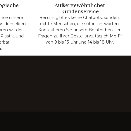
ogische
Außergewöhnlicher
Kundenservice
 Sie unsere
Bei uns gibt es keine Chatbots, sondern
us denselben
echte Menschen, die sofort antworten.
aren wir der
Kontaktieren Sie unsere Berater bei allen
Plastik, und
Fragen zu Ihrer Bestellung, täglich Mo-Fr
erbar
von 9 bis 13 Uhr und 14 bis 18 Uhr.
.