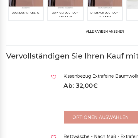
BOURDON-STICKEREI
DOPPELT BOURDON-
DREIFACH BOURDON-
STICKERE
STICKER
ALLE FARBEN ANSEHEN
Vervollständigen Sie Ihren Kauf mit.
01CH CREME
02CH CHAMPAGNER
03CH HELLGREIGE
04C
Kissenbezug Extrafeine Baumwolle
Ab: 32,00€
119CH PFIRSICHFARBE
15CH ZARTROSA
09CH HELLGRAU
10S
OPTIONEN AUSWÄHLEN
Bettwäsche - Nach Maß - Extrafe