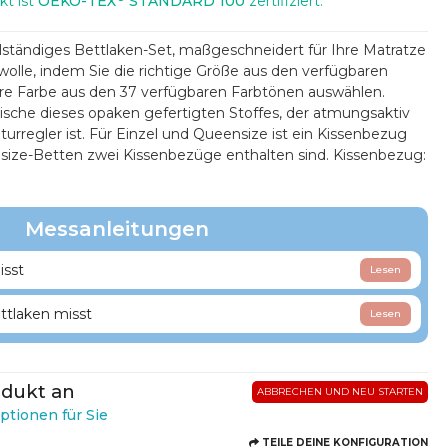
kt ist
OEKO-TEX
STANDARD 100
zertifiziert.
ollständiges Bettlaken-Set, maßgeschneidert für Ihre Matratze
olle, indem Sie die richtige Größe aus den verfügbaren
re Farbe aus den 37 verfügbaren Farbtönen auswählen.
rische dieses opaken gefertigten Stoffes, der atmungsaktiv
turregler ist. Für Einzel und Queensize ist ein Kissenbezug
gsize-Betten zwei Kissenbezüge enthalten sind. Kissenbezug:
Messanleitungen
sst
Lesen
tlaken misst
Lesen
odukt an
ABBRECHEN UND NEU STARTEN
ptionen für Sie
TEILE DEINE KONFIGURATION