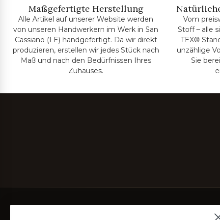
Maßgefertigte Herstellung
Natürliche
Alle Artikel auf unserer Website werden
Vom preis
von unseren Handwerkern im Werk in San
Stoff – alle
Cassiano (LE) handgefertigt. Da wir direkt
TEX® Standa
produzieren, erstellen wir jedes Stück nach
unzählige Vo
Maß und nach den Bedürfnissen Ihres
Sie bere
Zuhauses.
e