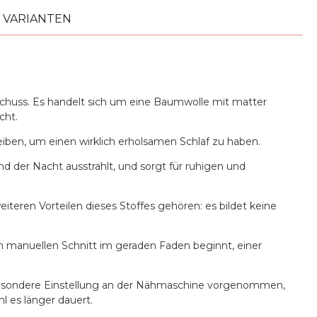
VARIANTEN
o
 Schuss. Es handelt sich um eine Baumwolle mit matter
cht.
iben, um einen wirklich erholsamen Schlaf zu haben.
d der Nacht ausstrahlt, und sorgt für ruhigen und
iteren Vorteilen dieses Stoffes gehören: es bildet keine
 manuellen Schnitt im geraden Faden beginnt, einer
besondere Einstellung an der Nähmaschine vorgenommen,
l es länger dauert.