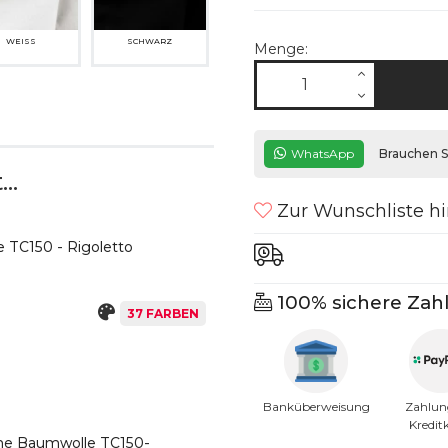
WEISS
SCHWARZ
Menge:
WhatsApp
Brauchen Si
..
H HELLTAUPE
05M TAUPE
Zur Wunschliste h
 TC150 - Rigoletto
100% sichere Zah
37 FARBEN
C MITTELGRAU
11SP DUNKELGRAU
Banküberweisung
Zahlun
Kredit
ine Baumwolle TC150-