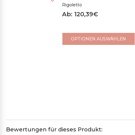
Rigoletto
Ab: 120,39€
08M OCKER GELB
06CS BRAUN
380SP DUNKELBRAUN
27
OPTIONEN AUSWÄHLEN
706CH HELLROSA
14CH FLIEDER
2765CH
43
ALPENVEILCHEN
21CH HELLBLAU
17SP PFLAUME
22ME ZARTBLAU
24C
25SP MITTELBLAU
26SP DUNKELBLAU
27SP BLAUGRÜN
Bewertungen für dieses Produkt: