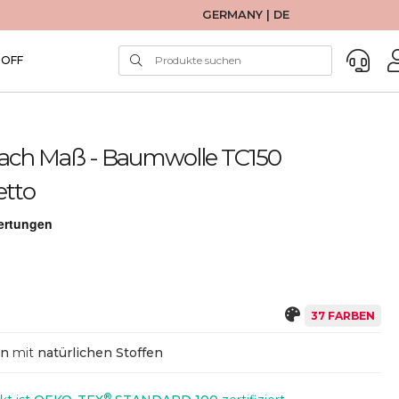
GERMANY | DE
TOFF
Nach Maß - Baumwolle TC150
etto
37 FARBEN
en
mit
natürlichen Stoffen
®