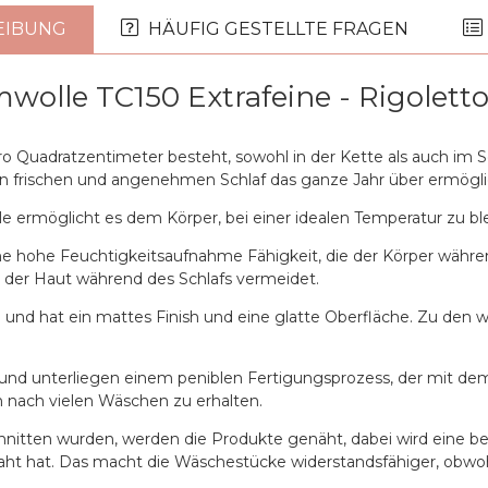
EIBUNG
HÄUFIG GESTELLTE FRAGEN
wolle TC150 Extrafeine - Rigolett
 pro Quadratzentimeter besteht, sowohl in der Kette als auch im
inen frischen und angenehmen Schlaf das ganze Jahr über ermögli
 ermöglicht es dem Körper, bei einer idealen Temperatur zu ble
ine hohe Feuchtigkeitsaufnahme Fähigkeit, die der Körper währen
 der Haut während des Schlafs vermeidet.
 und hat ein mattes Finish und eine glatte Oberfläche. Zu den we
und unterliegen einem peniblen Fertigungsprozess, der mit dem
h nach vielen Wäschen zu erhalten.
nitten wurden, werden die Produkte genäht, dabei wird eine 
aht hat. Das macht die Wäschestücke widerstandsfähiger, obwoh