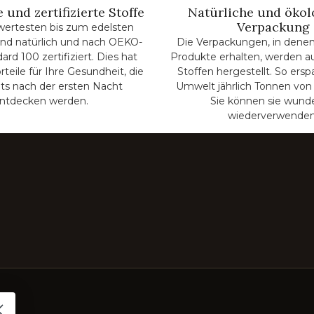
 und zertifizierte Stoffe
Natürliche und ökol
Verpackung
wertesten bis zum edelsten
 sind natürlich und nach OEKO-
Die Verpackungen, in denen
rd 100 zertifiziert. Dies hat
Produkte erhalten, werden a
rteile für Ihre Gesundheit, die
Stoffen hergestellt. So ersp
its nach der ersten Nacht
Umwelt jährlich Tonnen von 
ntdecken werden.
Sie können sie wund
wiederverwenden