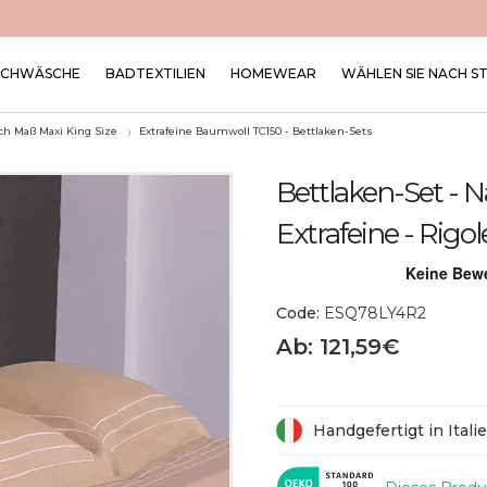
SCHWÄSCHE
BADTEXTILIEN
HOMEWEAR
WÄHLEN SIE NACH S
ch Maß Maxi King Size
Extrafeine Baumwoll TC150 - Bettlaken-Sets
Bettlaken-Set - 
Extrafeine - Rigol
Code:
ESQ78LY4R2
Ab: 121,59€
Handgefertigt in Itali