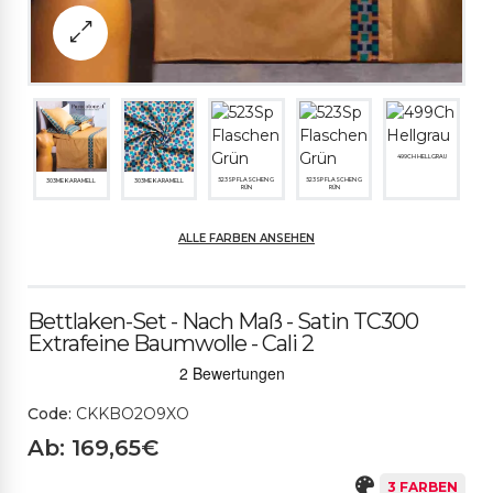
499CH HELLGRAU
523SP FLASCHEN G
523SP FLASCHEN G
303ME KARAMELL
303ME KARAMELL
RÜN
RÜN
ALLE FARBEN ANSEHEN
499CH HELLGRAU
Bettlaken-Set - Nach Maß - Satin TC300
Extrafeine Baumwolle - Cali 2
Code:
CKKBO2O9XO
Ab: 169,65€
3 FARBEN