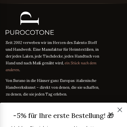
Seit 2002 verweben wir im Herzen des Salento Stoff
und Handwerk. Eine Manufaktur für Heimtextilien, in
der jedes Laken, jede Tischdecke, jedes Handtuch von
Hand und nach Maß genäht wird,
ein Stück nach dem
anderen
.
Von Surano in die Häuser ganz Europas: italienische
Handwerkskunst – direkt von denen, die sie schaffen,
zu denen, die sie jeden Tag erleben.
PRODUKTE
-5% für Ihre erste Bestellung! 🎁
Bettwäsche
STOFFRATGEBER