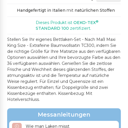
380SP DUNKELBRAU
499CH HELLGRAU
481M DUNKELGRAU
994SP DUNKLES KO
119CH PFIRSICHFARB
Handgefertigt in Italien
mit
natürlichen Stoffen
N
RALLENRO
E
®
Dieses Produkt ist
OEKO-TEX
STANDARD 100
zertifiziert.
466CH FLIEDER
612CH HELLROSA
2193CH ROSA
446CH ZARTROSA
490M DUNKLES PUDE
Stellen Sie Ihr eigenes Bettlaken-Set - Nach Maß Maxi
R
King Size - Extrafeine Baumwollsatin TC300, indem Sie
die richtige Größe für Ihre Matratze aus den verfügbaren
Optionen auswählen und Ihre bevorzugte Farbe aus den
447SP PFLAUME
2197CH ALPENVEILCHEN
606SP MITTELBLAU
442CH HELLBLAU
36 verfügbaren auswählen. Genießen Sie die zeitlose
Frische und Weichheit dieses glänzenden Stoffes, der
atmungsaktiv ist und die Temperatur auf natürliche
Weise reguliert. Für Einzel und Queensize ist ein
325SP DUNKELBLAU
637SP TÜRKIS
27SP BLAUGRÜN
449CH BLASSGRÜN
Kissenbezug enthalten; für Doppelgröße sind zwei
Kissenbezüge enthalten. Kissenbezug: Mit
Hotelverschluss.
528CH HELLGRÜN
453M MITTELGRÜN
523SP FLASCHEN G
4152CH AQUA-GRÜN
RÜN
Messanleitungen
Wie man Laken misst