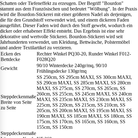
Schatten oder Tiefeneffekt zu erzeugen. Der Begriff "Bourdon"
stammt aus dem Französischen und bedeutet "Wölbung". In der Praxis
wird die Bourdon-Stickerei mit einer größeren Nadel als derjenigen,
die für den Grundstoff verwendet wird, und einem dickeren Faden
ausgeführt. Dieser Faden wird durch den Stoff gewebt, wodurch ein
dicker oder erhabener Effekt entsteht. Das Ergebnis ist eine sehr
dekorative und wertvolle Stickerei. Bourdon-Stickerei wird seit
Jahrhunderten verwendet, um Kleidung, Bettwäsche, Polstermöbel
und andere Textilartikel zu verzieren.
Ecken des
Rechter Winkel PQ30-20, Runder Winkel F012-
Bettdecke
F028Q20
90/10 Winterdecke 240gr/mq, 90/10
Gewicht
Frühlingsdecke 130gr/mq
SS 250cm, SS 295cm MAXI, SS 300cm MAXI,
SS 290cm MAXI, SS 285cm MAXI, SS 280cm
MAXI, SS 275cm, SS 270cm, SS 265cm, SS
260cm, SS 255cm, SS 245cm MAXI, SS 240cm
Steppdeckenmaße
MAXI, SS 235cm MAXI, SS 230cm MAXI, SS
Breite von Seite
225cm, SS 220cm, SS 215cm, SS 210cm, SS
zu Seite
205cm, SS 200cm MAXI, SS 195cm MAXI, SS
190cm MAXI, SS 185cm MAXI, SS 180cm, SS
175cm, SS 170cm, SS 165cm, SS 160cm, SS
155cm, SS 150cm
Steppdeckenmaße