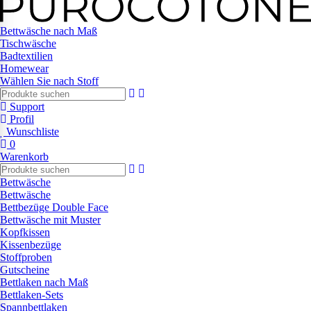
Bettwäsche nach Maß
Tischwäsche
Badtextilien
Homewear
Wählen Sie nach Stoff
Support
Profil
Wunschliste
0
Warenkorb
Bettwäsche
Bettwäsche
Bettbezüge Double Face
Bettwäsche mit Muster
Kopfkissen
Kissenbezüge
Stoffproben
Gutscheine
Bettlaken nach Maß
Bettlaken-Sets
Spannbettlaken