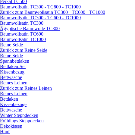
Perkal TC500
Baumwollsatin TC300 - TC600 - TC1000
Zurück zum Baumwollsatin TC300 - TC600 - TC1000
Baumwollsatin TC300 - TC600 - TC1000
Baumwollsatin TC300
Ägyptische Baumwolle TC300
Baumwollsatin TC600
Baumwollsatin TC1000
Reine Seide
Zurück zum Reine Seide
Reine Seide
Spannbettlaken
Bettlaken-Set
Kissenbezug
Bettwäsche
Reines Leinen
Zurück zum Reines Leinen
Reines Leinen
Bettlaken
Kissenbezüge
Bettwäsche
Winter Steppdecken
Frühlings Steppdecken
Dekokissen
Hanf