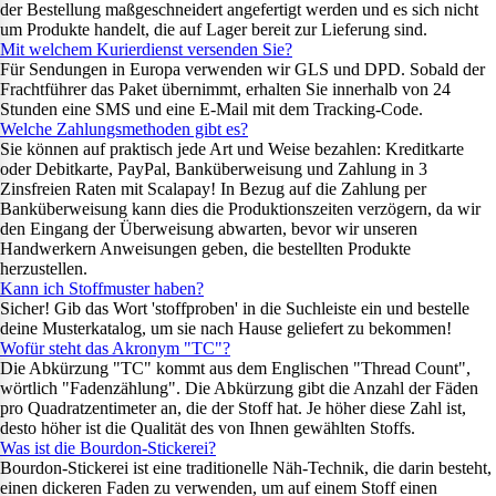
der Bestellung maßgeschneidert angefertigt werden und es sich nicht
um Produkte handelt, die auf Lager bereit zur Lieferung sind.
Mit welchem Kurierdienst versenden Sie?
Für Sendungen in Europa verwenden wir GLS und DPD. Sobald der
Frachtführer das Paket übernimmt, erhalten Sie innerhalb von 24
Stunden eine SMS und eine E-Mail mit dem Tracking-Code.
Welche Zahlungsmethoden gibt es?
Sie können auf praktisch jede Art und Weise bezahlen: Kreditkarte
oder Debitkarte, PayPal, Banküberweisung und Zahlung in 3
Zinsfreien Raten mit Scalapay! In Bezug auf die Zahlung per
Banküberweisung kann dies die Produktionszeiten verzögern, da wir
den Eingang der Überweisung abwarten, bevor wir unseren
Handwerkern Anweisungen geben, die bestellten Produkte
herzustellen.
Kann ich Stoffmuster haben?
Sicher! Gib das Wort 'stoffproben' in die Suchleiste ein und bestelle
deine Musterkatalog, um sie nach Hause geliefert zu bekommen!
Wofür steht das Akronym "TC"?
Die Abkürzung "TC" kommt aus dem Englischen "Thread Count",
wörtlich "Fadenzählung". Die Abkürzung gibt die Anzahl der Fäden
pro Quadratzentimeter an, die der Stoff hat. Je höher diese Zahl ist,
desto höher ist die Qualität des von Ihnen gewählten Stoffs.
Was ist die Bourdon-Stickerei?
Bourdon-Stickerei ist eine traditionelle Näh-Technik, die darin besteht,
einen dickeren Faden zu verwenden, um auf einem Stoff einen