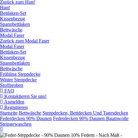
Zurück zum Hanf
Hanf
Bettlaken-Set
Kissenbezug
Spannbettlaken
Bettwäsche
Modal Faser
Zurück zum Modal Faser
Modal Faser
Bettlaken-Set
Kissenbezug
Spannbettlaken
Bettwäsche
Frühling Steppdecke
Winter Steppdecke
Stoffproben
FAQ
Kontaktieren Sie uns!
Anmelden
Registrieren
Startseite
Bettwäsche
Steppdecken, Bettdecken Und Tagesdecken
Federdecken 90% Daunen
Federdecken 90% Daunen Baumwolle
Steingewaschen