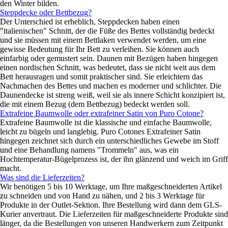
den Winter bilden.
Steppdecke oder Bettbezug?
Der Unterschied ist erheblich, Steppdecken haben einen
"italienischen" Schnitt, der die Füße des Bettes vollständig bedeckt
und sie müssen mit einem Bettlaken verwendet werden, um eine
gewisse Bedeutung für Ihr Bett zu verleihen. Sie können auch
einfarbig oder gemustert sein. Daunen mit Bezügen haben hingegen
einen nordischen Schnitt, was bedeutet, dass sie nicht weit aus dem
Bett herausragen und somit praktischer sind. Sie erleichtern das
Nachmachen des Bettes und machen es moderner und schlichter. Die
Daunendecke ist streng weiß, weil sie als innere Schicht konzipiert ist,
die mit einem Bezug (dem Bettbezug) bedeckt werden soll.
Extrafeine Baumwolle oder extrafeiner Satin von Puro Cotone?
Extrafeine Baumwolle ist die klassische und einfache Baumwolle,
leicht zu bügeln und langlebig. Puro Cotones Extrafeiner Satin
hingegen zeichnet sich durch ein unterschiedliches Gewebe im Stoff
und eine Behandlung namens "Trommeln" aus, was ein
Hochtemperatur-Bügelprozess ist, der ihn glänzend und weich im Griff
macht.
Was sind die Lieferzeiten?
Wir benötigen 5 bis 10 Werktage, um Ihre maßgeschneiderten Artikel
zu schneiden und von Hand zu nähen, und 2 bis 3 Werktage für
Produkte in der Outlet-Sektion. Ihre Bestellung wird dann dem GLS-
Kurier anvertraut. Die Lieferzeiten für maßgeschneiderte Produkte sind
länger, da die Bestellungen von unseren Handwerkern zum Zeitpunkt