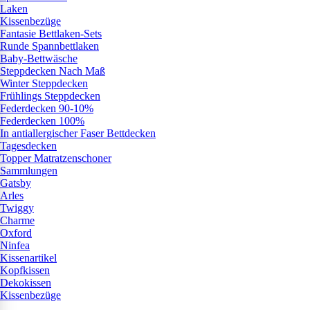
Laken
Kissenbezüge
Fantasie Bettlaken-Sets
Runde Spannbettlaken
Baby-Bettwäsche
Steppdecken Nach Maß
Winter Steppdecken
Frühlings Steppdecken
Federdecken 90-10%
Federdecken 100%
In antiallergischer Faser Bettdecken
Tagesdecken
Topper Matratzenschoner
Sammlungen
Gatsby
Arles
Twiggy
Charme
Oxford
Ninfea
Kissenartikel
Kopfkissen
Dekokissen
Kissenbezüge