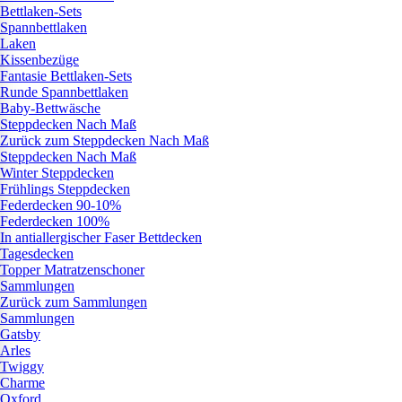
Bettlaken-Sets
Spannbettlaken
Laken
Kissenbezüge
Fantasie Bettlaken-Sets
Runde Spannbettlaken
Baby-Bettwäsche
Steppdecken Nach Maß
Zurück zum Steppdecken Nach Maß
Steppdecken Nach Maß
Winter Steppdecken
Frühlings Steppdecken
Federdecken 90-10%
Federdecken 100%
In antiallergischer Faser Bettdecken
Tagesdecken
Topper Matratzenschoner
Sammlungen
Zurück zum Sammlungen
Sammlungen
Gatsby
Arles
Twiggy
Charme
Oxford