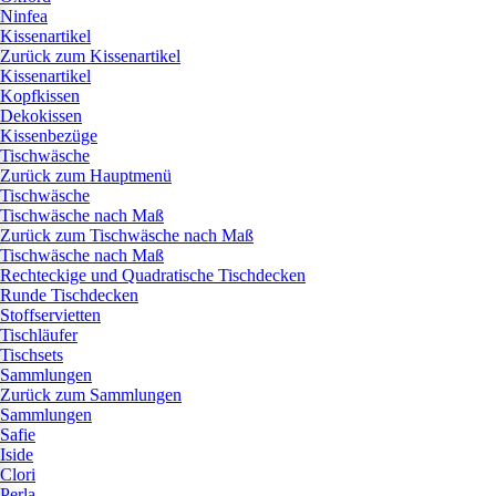
Ninfea
Kissenartikel
Zurück zum Kissenartikel
Kissenartikel
Kopfkissen
Dekokissen
Kissenbezüge
Tischwäsche
Zurück zum Hauptmenü
Tischwäsche
Tischwäsche nach Maß
Zurück zum Tischwäsche nach Maß
Tischwäsche nach Maß
Rechteckige und Quadratische Tischdecken
Runde Tischdecken
Stoffservietten
Tischläufer
Tischsets
Sammlungen
Zurück zum Sammlungen
Sammlungen
Safie
Iside
Clori
Perla