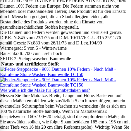
FÜLLUNG: 90% DAUNEN 10% FEDERN AUS EUROPA, 90%
Daunen 10% Federn aus Europa: Die Federn stammen nicht von
lebenden oder misshandelten Tieren; Das Produkt ist für den Einsatz
durch Menschen geeignet, die an Stauballergien leiden; alle
Bestandteile des Produkts wurden ohne den Einsatz von
gesundheitsschädlichen Stoffen hergestellt.
Die Daunen und Federn werden gewaschen und sterilisiert gemäß
D.P.R. N.845 vom 23/1/75 und D.M. 10/11/76 G.U.315 25/11/76
gemäß Gesetz Nr.883 vom 26/11/73 und D.Leg.194/99
Wärmegrad: 5 von 5 - Winterwärme
Bauschkraft: 700 cuin - sehr hoch
SEITE 2: Steingewaschen Baumwolle.
Natur- und zertifizierte Stoffe
Wie wähle ich die Maße für Spannbettlaken aus?
Messen Sie Ihre Matratze: Breite, Länge und Höhe. Basierend auf
diesen Maßen empfehlen wir, zusätzlich 5 cm hinzuzufügen, um ein
eventuelles Schrumpfen beim Waschen zu vermeiden (da es sich um
100 % natürliche Stoffe handelt). Wenn Ihr Matratzenmaß
beispielsweise 160x190+20 beträgt, sind die empfohlenen Maße, die
Sie auswählen sollten, wie folgt: Spannbettlaken 165 cm x 195 cm mit
einer Tiefe von 16 bis 20 cm (Ihre Referenzgröße). Wichtig: Wenn Sie