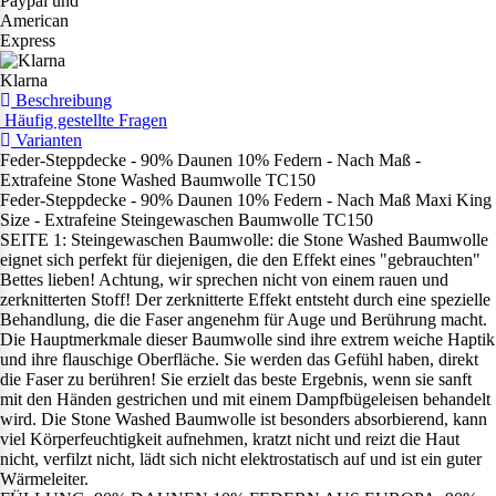
Paypal und
American
Express
Klarna
Beschreibung
Häufig gestellte Fragen
Varianten
Feder-Steppdecke - 90% Daunen 10% Federn - Nach Maß -
Extrafeine Stone Washed Baumwolle TC150
Feder-Steppdecke - 90% Daunen 10% Federn - Nach Maß Maxi King
Size - Extrafeine Steingewaschen Baumwolle TC150
SEITE 1: Steingewaschen Baumwolle: die Stone Washed Baumwolle
eignet sich perfekt für diejenigen, die den Effekt eines "gebrauchten"
Bettes lieben! Achtung, wir sprechen nicht von einem rauen und
zerknitterten Stoff! Der zerknitterte Effekt entsteht durch eine spezielle
Behandlung, die die Faser angenehm für Auge und Berührung macht.
Die Hauptmerkmale dieser Baumwolle sind ihre extrem weiche Haptik
und ihre flauschige Oberfläche. Sie werden das Gefühl haben, direkt
die Faser zu berühren! Sie erzielt das beste Ergebnis, wenn sie sanft
mit den Händen gestrichen und mit einem Dampfbügeleisen behandelt
wird. Die Stone Washed Baumwolle ist besonders absorbierend, kann
viel Körperfeuchtigkeit aufnehmen, kratzt nicht und reizt die Haut
nicht, verfilzt nicht, lädt sich nicht elektrostatisch auf und ist ein guter
Wärmeleiter.