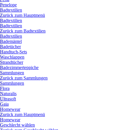
Penelope
Badtextilien
Zurück zum Hauptmenü
Badtextilien
Badtextilien
Zurück zum Badtextilien
Badtextilien
Bademäntel
Badetücher
Handtuch-Sets
Waschlappen
Strandtücher
Badezimmerteppiche
Sammlungen
Zurück zum Sammlungen
Sammlungen
Flora
Naturalis
Ultrasoft
Gaia
Homewear
Zurück zum Hauptmenü
Homewear
Geschlecht wählen