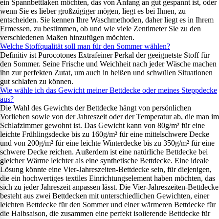
ein Spannbettlaken möchten, das von Anfang an gut gespannt ist, oder
wenn Sie es lieber großzügiger mögen, liegt es bei Ihnen, zu
entscheiden. Sie kennen Ihre Waschmethoden, daher liegt es in Ihrem
Ermessen, zu bestimmen, ob und wie viele Zentimeter Sie zu den
verschiedenen Maßen hinzufügen möchten.
Welche Stoffqualität soll man für den Sommer wählen?
Definitiv ist Purocotones Extrafeiner Perkal der geeignetste Stoff für
den Sommer. Seine Frische und Weichheit nach jeder Wäsche machen
ihn zur perfekten Zutat, um auch in heißen und schwülen Situationen
gut schlafen zu können.
Wie wähle ich das Gewicht meiner Bettdecke oder meines Steppdecke
aus?
Die Wahl des Gewichts der Bettdecke hängt von persönlichen
Vorlieben sowie von der Jahreszeit oder der Temperatur ab, die man im
Schlafzimmer gewohnt ist. Das Gewicht kann von 80g/m² für eine
leichte Frühlingsdecke bis zu 160g/m² für eine mittelschwere Decke
und von 200g/m² für eine leichte Winterdecke bis zu 350g/m² für eine
schwere Decke reichen. Außerdem ist eine natürliche Bettdecke bei
gleicher Wärme leichter als eine synthetische Bettdecke. Eine ideale
Lösung könnte eine Vier-Jahreszeiten-Bettdecke sein, für diejenigen,
die ein hochwertiges textiles Einrichtungselement haben möchten, das
sich zu jeder Jahreszeit anpassen lässt. Die Vier-Jahreszeiten-Bettdecke
besteht aus zwei Bettdecken mit unterschiedlichen Gewichten, einer
leichten Bettdecke für den Sommer und einer wärmeren Bettdecke für
die Halbsaison, die zusammen eine perfekt isolierende Bettdecke für