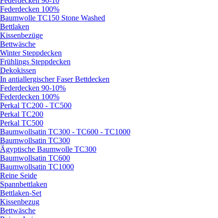
Federdecken 90-10
Federdecken 100%
Baumwolle TC150 Stone Washed
Bettlaken
Kissenbezüge
Bettwäsche
Winter Steppdecken
Frühlings Steppdecken
Dekokissen
In antiallergischer Faser Bettdecken
Federdecken 90-10%
Federdecken 100%
Perkal TC200 - TC500
Perkal TC200
Perkal TC500
Baumwollsatin TC300 - TC600 - TC1000
Baumwollsatin TC300
Ägyptische Baumwolle TC300
Baumwollsatin TC600
Baumwollsatin TC1000
Reine Seide
Spannbettlaken
Bettlaken-Set
Kissenbezug
Bettwäsche