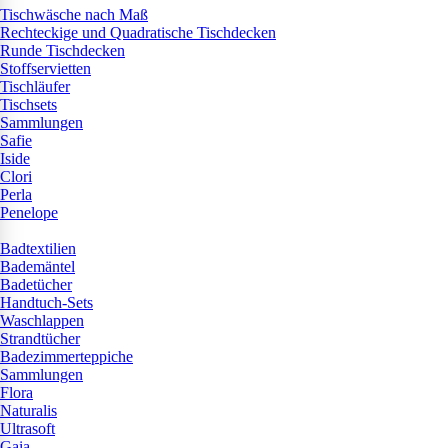
Tischwäsche nach Maß
Rechteckige und Quadratische Tischdecken
Runde Tischdecken
Stoffservietten
Tischläufer
Tischsets
Sammlungen
Safie
Iside
Clori
Perla
Penelope
Badtextilien
Bademäntel
Badetücher
Handtuch-Sets
Waschlappen
Strandtücher
Badezimmerteppiche
Sammlungen
Flora
Naturalis
Ultrasoft
Gaia