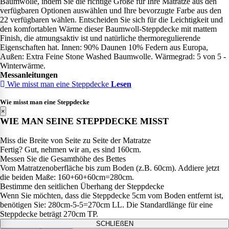
Baumwolle, indem Sie die richtige Größe für Ihre Matratze aus den
verfügbaren Optionen auswählen und Ihre bevorzugte Farbe aus den
22 verfügbaren wählen. Entscheiden Sie sich für die Leichtigkeit und
den komfortablen Wärme dieser Baumwoll-Steppdecke mit mattem
Finish, die atmungsaktiv ist und natürliche thermoregulierende
Eigenschaften hat. Innen: 90% Daunen 10% Federn aus Europa,
Außen: Extra Feine Stone Washed Baumwolle. Wärmegrad: 5 von 5 -
Winterwärme.
Messanleitungen
Wie misst man eine Steppdecke
Lesen
Wie misst man eine Steppdecke
×
WIE MAN SEINE STEPPDECKE MISST
Miss die Breite von Seite zu Seite der Matratze
Fertig? Gut, nehmen wir an, es sind 160cm.
Messen Sie die Gesamthöhe des Bettes
Vom Matratzenoberfläche bis zum Boden (z.B. 60cm). Addiere jetzt
die beiden Maße: 160+60+60cm=280cm.
Bestimme den seitlichen Überhang der Steppdecke
Wenn Sie möchten, dass die Steppdecke 5cm vom Boden entfernt ist,
benötigen Sie: 280cm-5-5=270cm LL. Die Standardlänge für eine
Steppdecke beträgt 270cm TP.
SCHLIEßEN