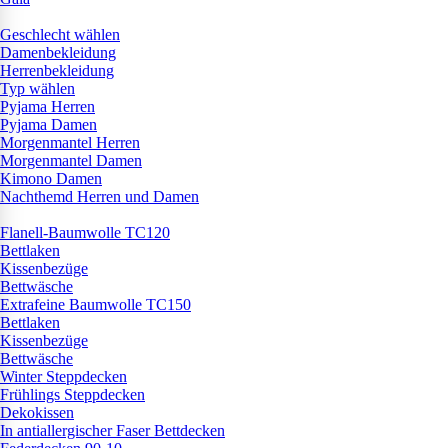
Geschlecht wählen
Damenbekleidung
Herrenbekleidung
Typ wählen
Pyjama Herren
Pyjama Damen
Morgenmantel Herren
Morgenmantel Damen
Kimono Damen
Nachthemd Herren und Damen
Flanell-Baumwolle TC120
Bettlaken
Kissenbezüge
Bettwäsche
Extrafeine Baumwolle TC150
Bettlaken
Kissenbezüge
Bettwäsche
Winter Steppdecken
Frühlings Steppdecken
Dekokissen
In antiallergischer Faser Bettdecken