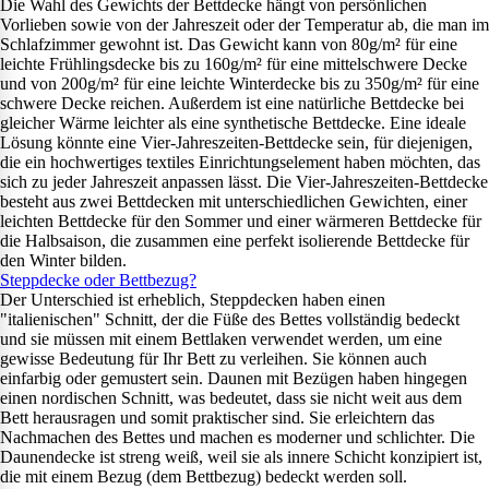
Die Wahl des Gewichts der Bettdecke hängt von persönlichen
Vorlieben sowie von der Jahreszeit oder der Temperatur ab, die man im
Schlafzimmer gewohnt ist. Das Gewicht kann von 80g/m² für eine
leichte Frühlingsdecke bis zu 160g/m² für eine mittelschwere Decke
und von 200g/m² für eine leichte Winterdecke bis zu 350g/m² für eine
schwere Decke reichen. Außerdem ist eine natürliche Bettdecke bei
gleicher Wärme leichter als eine synthetische Bettdecke. Eine ideale
Lösung könnte eine Vier-Jahreszeiten-Bettdecke sein, für diejenigen,
die ein hochwertiges textiles Einrichtungselement haben möchten, das
sich zu jeder Jahreszeit anpassen lässt. Die Vier-Jahreszeiten-Bettdecke
besteht aus zwei Bettdecken mit unterschiedlichen Gewichten, einer
leichten Bettdecke für den Sommer und einer wärmeren Bettdecke für
die Halbsaison, die zusammen eine perfekt isolierende Bettdecke für
den Winter bilden.
Steppdecke oder Bettbezug?
Der Unterschied ist erheblich, Steppdecken haben einen
"italienischen" Schnitt, der die Füße des Bettes vollständig bedeckt
und sie müssen mit einem Bettlaken verwendet werden, um eine
gewisse Bedeutung für Ihr Bett zu verleihen. Sie können auch
einfarbig oder gemustert sein. Daunen mit Bezügen haben hingegen
einen nordischen Schnitt, was bedeutet, dass sie nicht weit aus dem
Bett herausragen und somit praktischer sind. Sie erleichtern das
Nachmachen des Bettes und machen es moderner und schlichter. Die
Daunendecke ist streng weiß, weil sie als innere Schicht konzipiert ist,
die mit einem Bezug (dem Bettbezug) bedeckt werden soll.