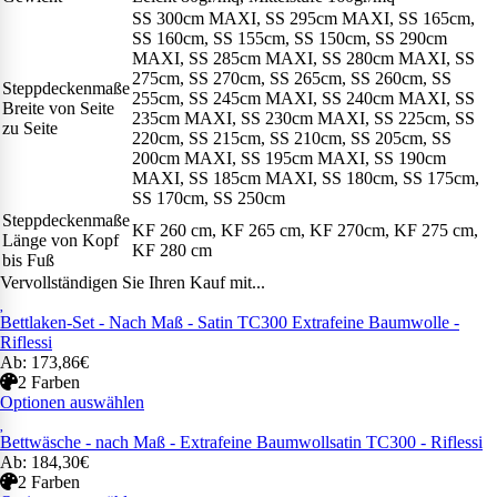
SS 300cm MAXI, SS 295cm MAXI, SS 165cm,
SS 160cm, SS 155cm, SS 150cm, SS 290cm
MAXI, SS 285cm MAXI, SS 280cm MAXI, SS
275cm, SS 270cm, SS 265cm, SS 260cm, SS
Steppdeckenmaße
255cm, SS 245cm MAXI, SS 240cm MAXI, SS
Breite von Seite
235cm MAXI, SS 230cm MAXI, SS 225cm, SS
zu Seite
220cm, SS 215cm, SS 210cm, SS 205cm, SS
200cm MAXI, SS 195cm MAXI, SS 190cm
MAXI, SS 185cm MAXI, SS 180cm, SS 175cm,
SS 170cm, SS 250cm
Steppdeckenmaße
KF 260 cm, KF 265 cm, KF 270cm, KF 275 cm,
Länge von Kopf
KF 280 cm
bis Fuß
Vervollständigen Sie Ihren Kauf mit...
Bettlaken-Set - Nach Maß - Satin TC300 Extrafeine Baumwolle -
Riflessi
Ab: 173,86€
2 Farben
Optionen auswählen
Bettwäsche - nach Maß - Extrafeine Baumwollsatin TC300 - Riflessi
Ab: 184,30€
2 Farben