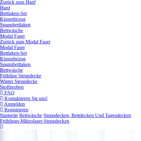
Zurück zum Hanf
Hanf
Bettlaken-Set
Kissenbezug
Spannbettlaken
Bettwäsche
Modal Faser
Zurück zum Modal Faser
Modal Faser
Bettlaken-Set
Kissenbezug
Spannbettlaken
Bettwäsche
Frühling Steppdecke
Winter Steppdecke
Stoffproben
FAQ
Kontaktieren Sie uns!
Anmelden
Registrieren
Startseite
Bettwäsche
Steppdecken, Bettdecken Und Tagesdecken
Frühlings-Mikrofaser-Steppdecken