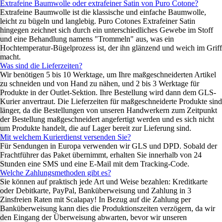
Extrafeine Baumwolle oder extrafeiner Satin von Puro Cotone?
Extrafeine Baumwolle ist die klassische und einfache Baumwolle,
leicht zu bügeln und langlebig. Puro Cotones Extrafeiner Satin
hingegen zeichnet sich durch ein unterschiedliches Gewebe im Stoff
und eine Behandlung namens "Trommeln" aus, was ein
Hochtemperatur-Bügelprozess ist, der ihn glänzend und weich im Griff
macht.
Was sind die Lieferzeiten?
Wir benötigen 5 bis 10 Werktage, um Ihre maßgeschneiderten Artikel
zu schneiden und von Hand zu nähen, und 2 bis 3 Werktage für
Produkte in der Outlet-Sektion. Ihre Bestellung wird dann dem GLS-
Kurier anvertraut. Die Lieferzeiten für maßgeschneiderte Produkte sind
länger, da die Bestellungen von unseren Handwerkern zum Zeitpunkt
der Bestellung maßgeschneidert angefertigt werden und es sich nicht
um Produkte handelt, die auf Lager bereit zur Lieferung sind.
Mit welchem Kurierdienst versenden Sie?
Für Sendungen in Europa verwenden wir GLS und DPD. Sobald der
Frachtführer das Paket übernimmt, erhalten Sie innerhalb von 24
Stunden eine SMS und eine E-Mail mit dem Tracking-Code.
Welche Zahlungsmethoden gibt es?
Sie können auf praktisch jede Art und Weise bezahlen: Kreditkarte
oder Debitkarte, PayPal, Banküberweisung und Zahlung in 3
Zinsfreien Raten mit Scalapay! In Bezug auf die Zahlung per
Banküberweisung kann dies die Produktionszeiten verzögern, da wir
den Eingang der Überweisung abwarten, bevor wir unseren