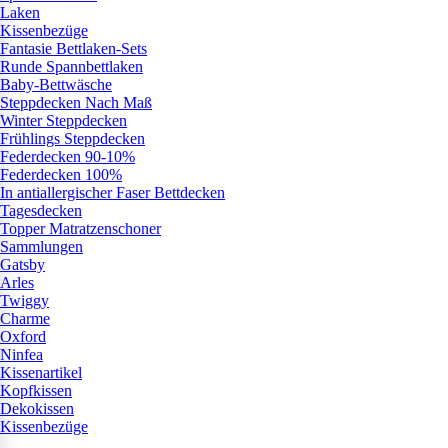
Laken
Kissenbezüge
Fantasie Bettlaken-Sets
Runde Spannbettlaken
Baby-Bettwäsche
Steppdecken Nach Maß
Winter Steppdecken
Frühlings Steppdecken
Federdecken 90-10%
Federdecken 100%
In antiallergischer Faser Bettdecken
Tagesdecken
Topper Matratzenschoner
Sammlungen
Gatsby
Arles
Twiggy
Charme
Oxford
Ninfea
Kissenartikel
Kopfkissen
Dekokissen
Kissenbezüge