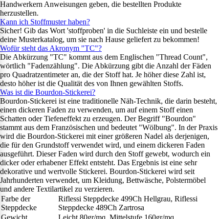
Handwerkern Anweisungen geben, die bestellten Produkte
herzustellen.
Kann ich Stoffmuster haben?
Sicher! Gib das Wort 'stoffproben' in die Suchleiste ein und bestelle
deine Musterkatalog, um sie nach Hause geliefert zu bekommen!
Wofür steht das Akronym "TC"?
Die Abkürzung "TC" kommt aus dem Englischen "Thread Count",
wörtlich "Fadenzählung". Die Abkürzung gibt die Anzahl der Fäden
pro Quadratzentimeter an, die der Stoff hat. Je höher diese Zahl ist,
desto höher ist die Qualität des von Ihnen gewählten Stoffs.
Was ist die Bourdon-Stickerei?
Bourdon-Stickerei ist eine traditionelle Näh-Technik, die darin besteht,
einen dickeren Faden zu verwenden, um auf einem Stoff einen
Schatten oder Tiefeneffekt zu erzeugen. Der Begriff "Bourdon"
stammt aus dem Französischen und bedeutet "Wölbung". In der Praxis
wird die Bourdon-Stickerei mit einer größeren Nadel als derjenigen,
die für den Grundstoff verwendet wird, und einem dickeren Faden
ausgeführt. Dieser Faden wird durch den Stoff gewebt, wodurch ein
dicker oder erhabener Effekt entsteht. Das Ergebnis ist eine sehr
dekorative und wertvolle Stickerei. Bourdon-Stickerei wird seit
Jahrhunderten verwendet, um Kleidung, Bettwäsche, Polstermöbel
und andere Textilartikel zu verzieren.
Farbe der
Riflessi Steppdecke 499Ch Hellgrau, Riflessi
Steppdecke
Steppdecke 489Ch Zartrosa
Gewicht
Leicht 80gr/mq, Mittelstufe 160gr/mq