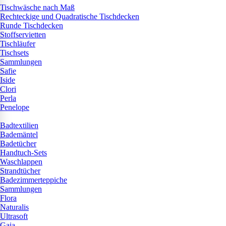
Tischwäsche nach Maß
Rechteckige und Quadratische Tischdecken
Runde Tischdecken
Stoffservietten
Tischläufer
Tischsets
Sammlungen
Safie
Iside
Clori
Perla
Penelope
Badtextilien
Bademäntel
Badetücher
Handtuch-Sets
Waschlappen
Strandtücher
Badezimmerteppiche
Sammlungen
Flora
Naturalis
Ultrasoft
Gaia