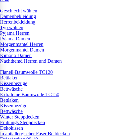
Geschlecht wählen
Damenbekleidung
Herrenbekleidung
Typ wählen
Pyjama Herren
Pyjama Damen
Morgenmantel Herren
Morgenmantel Damen
Kimono Damen
Nachthemd Herren und Damen
Flanell-Baumwolle TC120
Bettlaken
Kissenbezüge
Bettwäsche
Extrafeine Baumwolle TC150
Bettlaken
Kissenbezüge
Bettwäsche
Winter Steppdecken
Frühlings Steppdecken
Dekokissen
In antiallergischer Faser Bettdecken