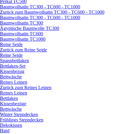
Perkal TC500
Baumwollsatin TC300 - TC600 - TC1000
Zurück zum Baumwollsatin TC300 - TC600 - TC1000
Baumwollsatin TC300 - TC600 - TC1000
Baumwollsatin TC300
Ägyptische Baumwolle TC300
Baumwollsatin TC600
Baumwollsatin TC1000
Reine Seide
Zurück zum Reine Seide
Reine Seide
Spannbettlaken
Bettlaken-Set
Kissenbezug
Bettwäsche
Reines Leinen
Zurück zum Reines Leinen
Reines Leinen
Bettlaken
Kissenbezüge
Bettwäsche
Winter Steppdecken
Frühlings Steppdecken
Dekokissen
Hanf