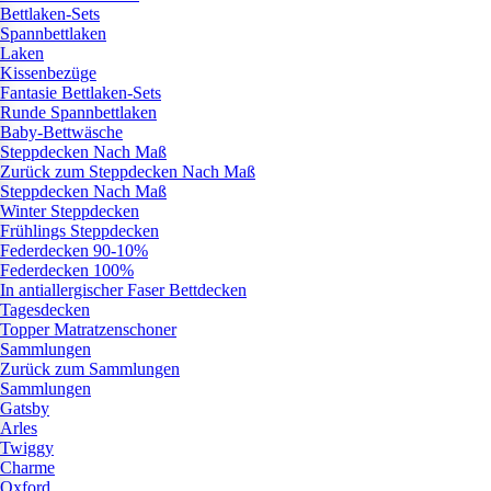
Bettlaken-Sets
Spannbettlaken
Laken
Kissenbezüge
Fantasie Bettlaken-Sets
Runde Spannbettlaken
Baby-Bettwäsche
Steppdecken Nach Maß
Zurück zum Steppdecken Nach Maß
Steppdecken Nach Maß
Winter Steppdecken
Frühlings Steppdecken
Federdecken 90-10%
Federdecken 100%
In antiallergischer Faser Bettdecken
Tagesdecken
Topper Matratzenschoner
Sammlungen
Zurück zum Sammlungen
Sammlungen
Gatsby
Arles
Twiggy
Charme
Oxford