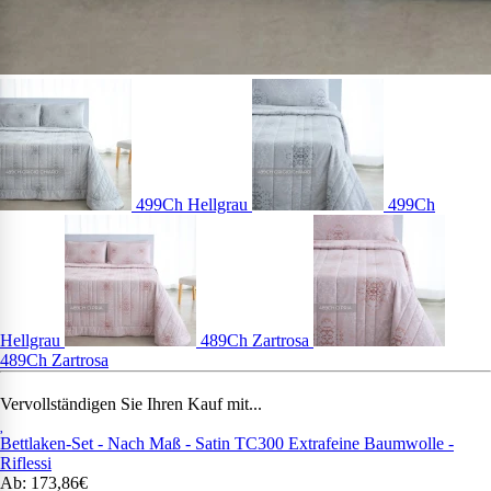
499Ch Hellgrau
499Ch
Hellgrau
489Ch Zartrosa
489Ch Zartrosa
Vervollständigen Sie Ihren Kauf mit...
Bettlaken-Set - Nach Maß - Satin TC300 Extrafeine Baumwolle -
Riflessi
Ab: 173,86€