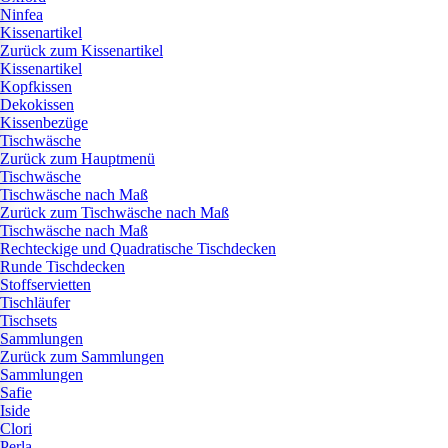
Ninfea
Kissenartikel
Zurück zum Kissenartikel
Kissenartikel
Kopfkissen
Dekokissen
Kissenbezüge
Tischwäsche
Zurück zum Hauptmenü
Tischwäsche
Tischwäsche nach Maß
Zurück zum Tischwäsche nach Maß
Tischwäsche nach Maß
Rechteckige und Quadratische Tischdecken
Runde Tischdecken
Stoffservietten
Tischläufer
Tischsets
Sammlungen
Zurück zum Sammlungen
Sammlungen
Safie
Iside
Clori
Perla