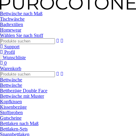
Bettwäsche nach Maß
Tischwäsche
Badtextilien
Homewear
Wählen Sie nach Stoff
Support
Profil
Wunschliste
0
Warenkorb
Bettwäsche
Bettwäsche
Bettbezüge Double Face
Bettwäsche mit Muster
Kopfkissen
Kissenbezüge
Stoffproben
Gutscheine
Bettlaken nach Maß
Bettlaken-Sets
Spannbettlaken