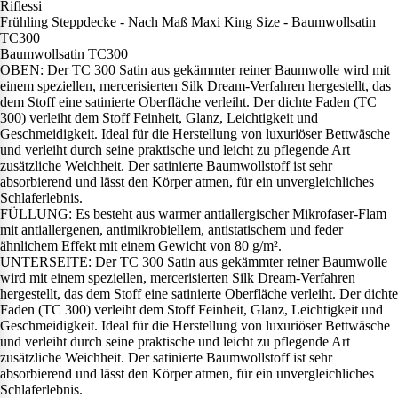
Riflessi
Frühling Steppdecke - Nach Maß Maxi King Size - Baumwollsatin
TC300
Baumwollsatin TC300
OBEN: Der TC 300 Satin aus gekämmter reiner Baumwolle wird mit
einem speziellen, mercerisierten Silk Dream-Verfahren hergestellt, das
dem Stoff eine satinierte Oberfläche verleiht. Der dichte Faden (TC
300) verleiht dem Stoff Feinheit, Glanz, Leichtigkeit und
Geschmeidigkeit. Ideal für die Herstellung von luxuriöser Bettwäsche
und verleiht durch seine praktische und leicht zu pflegende Art
zusätzliche Weichheit. Der satinierte Baumwollstoff ist sehr
absorbierend und lässt den Körper atmen, für ein unvergleichliches
Schlaferlebnis.
FÜLLUNG: Es besteht aus warmer antiallergischer Mikrofaser-Flam
mit antiallergenen, antimikrobiellem, antistatischem und feder
ähnlichem Effekt mit einem Gewicht von 80 g/m².
UNTERSEITE: Der TC 300 Satin aus gekämmter reiner Baumwolle
wird mit einem speziellen, mercerisierten Silk Dream-Verfahren
hergestellt, das dem Stoff eine satinierte Oberfläche verleiht. Der dichte
Faden (TC 300) verleiht dem Stoff Feinheit, Glanz, Leichtigkeit und
Geschmeidigkeit. Ideal für die Herstellung von luxuriöser Bettwäsche
und verleiht durch seine praktische und leicht zu pflegende Art
zusätzliche Weichheit. Der satinierte Baumwollstoff ist sehr
absorbierend und lässt den Körper atmen, für ein unvergleichliches
Schlaferlebnis.