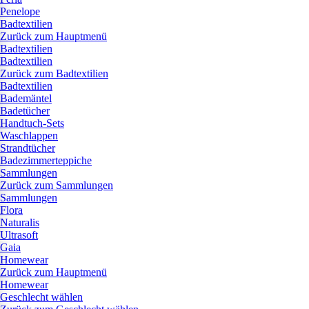
Penelope
Badtextilien
Zurück zum Hauptmenü
Badtextilien
Badtextilien
Zurück zum Badtextilien
Badtextilien
Bademäntel
Badetücher
Handtuch-Sets
Waschlappen
Strandtücher
Badezimmerteppiche
Sammlungen
Zurück zum Sammlungen
Sammlungen
Flora
Naturalis
Ultrasoft
Gaia
Homewear
Zurück zum Hauptmenü
Homewear
Geschlecht wählen