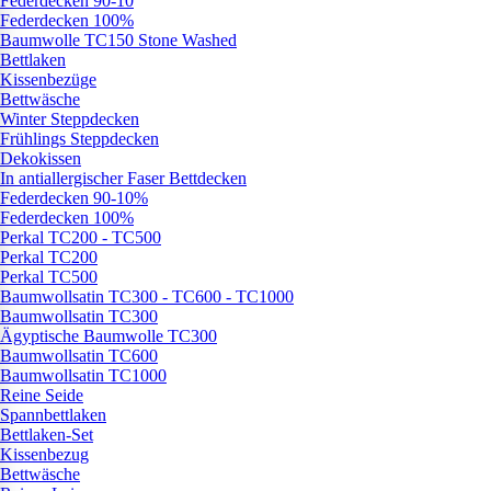
Federdecken 90-10
Federdecken 100%
Baumwolle TC150 Stone Washed
Bettlaken
Kissenbezüge
Bettwäsche
Winter Steppdecken
Frühlings Steppdecken
Dekokissen
In antiallergischer Faser Bettdecken
Federdecken 90-10%
Federdecken 100%
Perkal TC200 - TC500
Perkal TC200
Perkal TC500
Baumwollsatin TC300 - TC600 - TC1000
Baumwollsatin TC300
Ägyptische Baumwolle TC300
Baumwollsatin TC600
Baumwollsatin TC1000
Reine Seide
Spannbettlaken
Bettlaken-Set
Kissenbezug
Bettwäsche