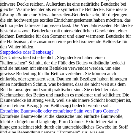
schwere Decke reichen. Außerdem ist eine natürliche Bettdecke bei
gleicher Wärme leichter als eine synthetische Bettdecke. Eine ideale
Lösung könnte eine Vier-Jahreszeiten-Bettdecke sein, für diejenigen,
die ein hochwertiges textiles Einrichtungselement haben möchten, das
sich zu jeder Jahreszeit anpassen lässt. Die Vier-Jahreszeiten-Bettdecke
besteht aus zwei Bettdecken mit unterschiedlichen Gewichten, einer
leichten Bettdecke für den Sommer und einer wärmeren Bettdecke für
die Halbsaison, die zusammen eine perfekt isolierende Bettdecke für
den Winter bilden.
Steppdecke oder Bettbezug?
Der Unterschied ist erheblich, Steppdecken haben einen
"italienischen" Schnitt, der die Füße des Bettes vollständig bedeckt
und sie müssen mit einem Bettlaken verwendet werden, um eine
gewisse Bedeutung für Ihr Bett zu verleihen. Sie können auch
einfarbig oder gemustert sein. Daunen mit Bezügen haben hingegen
einen nordischen Schnitt, was bedeutet, dass sie nicht weit aus dem
Bett herausragen und somit praktischer sind. Sie erleichtern das
Nachmachen des Bettes und machen es moderner und schlichter. Die
Daunendecke ist streng weiß, weil sie als innere Schicht konzipiert ist,
die mit einem Bezug (dem Bettbezug) bedeckt werden soll.
Extrafeine Baumwolle oder extrafeiner Satin von Puro Cotone?
Extrafeine Baumwolle ist die klassische und einfache Baumwolle,
leicht zu bügeln und langlebig. Puro Cotones Extrafeiner Satin
hingegen zeichnet sich durch ein unterschiedliches Gewebe im Stoff
und eine Behandlung namens "Trommeln" aus, was ein