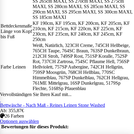
SS 265cm MAXI, SS 270cm MAXI, SS 275cm
MAXI, SS 280cm MAXI, SS 285cm MAXI, SS
290cm MAXI, SS 295cm MAXI, SS 300cm MAXI,
SS 185cm MAXI
KF 190cm, KF 195cm, KF 200cm, KF 205cm, KF
Bettdeckenmaße
210cm, KF 215cm, KF 220cm, KF 225cm, KF
Länge von Kopf
230cm, KF 235cm, KF 240cm, KF 245cm, KF
bis Fuß
250cm
Weiß, Natürlich, 323CH Creme, 745CH Hellbeige,
765CH Taupe, 764SC Braun, 763SP Dunkelbraun,
212CH Stroh, 749SP Rost, 751SP Koralle, 752SP
Rot, 737CH Zartrosa, 754SC Pflaume Hell, 756SP
Farbe Leinen
Hellviolett, 757SP Aubergine, 742CH Hellgrün,
759SP Moosgrün, 768CH Hellblau, 770SC
Himmelblau, 767SP Dunkelblau, 762CH Hellgrau,
761ME Mittelgrau, 16SP Dunkelgrau, 5179Sp
Flechte, 5168Sp Pfauenblau
Vervollständigen Sie Ihren Kauf mit...
Bettwäsche - Nach Maß - Reines Leinen Stone Washed
Ab: 355,87€
26 Farben
Optionen auswählen
Bewertungen für dieses Produkt: