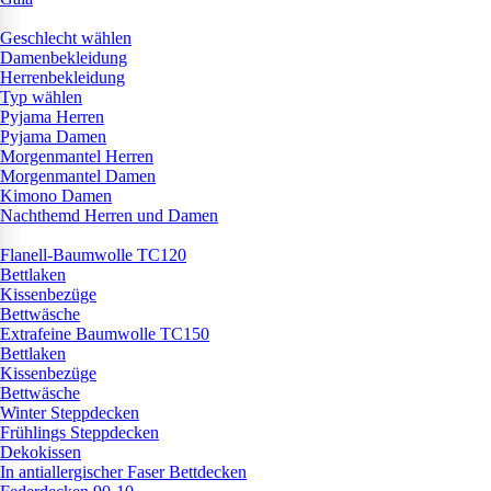
Geschlecht wählen
Damenbekleidung
Herrenbekleidung
Typ wählen
Pyjama Herren
Pyjama Damen
Morgenmantel Herren
Morgenmantel Damen
Kimono Damen
Nachthemd Herren und Damen
Flanell-Baumwolle TC120
Bettlaken
Kissenbezüge
Bettwäsche
Extrafeine Baumwolle TC150
Bettlaken
Kissenbezüge
Bettwäsche
Winter Steppdecken
Frühlings Steppdecken
Dekokissen
In antiallergischer Faser Bettdecken