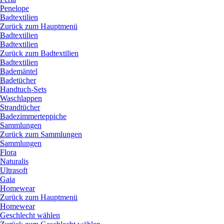
Penelope
Badtextilien
Zurück zum Hauptmenü
Badtextilien
Badtextilien
Zurück zum Badtextilien
Badtextilien
Bademäntel
Badetücher
Handtuch-Sets
Waschlappen
Strandtücher
Badezimmerteppiche
Sammlungen
Zurück zum Sammlungen
Sammlungen
Flora
Naturalis
Ultrasoft
Gaia
Homewear
Zurück zum Hauptmenü
Homewear
Geschlecht wählen