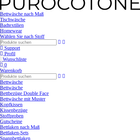
Bettwäsche nach Maß
Tischwäsche
Badtextilien
Homewear
Wählen Sie nach Stoff
Support
Profil
Wunschliste
0
Warenkorb
Bettwäsche
Bettwäsche
Bettbezüge Double Face
Bettwäsche mit Muster
Kopfkissen
Kissenbezüge
Stoffproben
Gutscheine
Bettlaken nach Maß
Bettlaken-Sets
Spannbettlaken