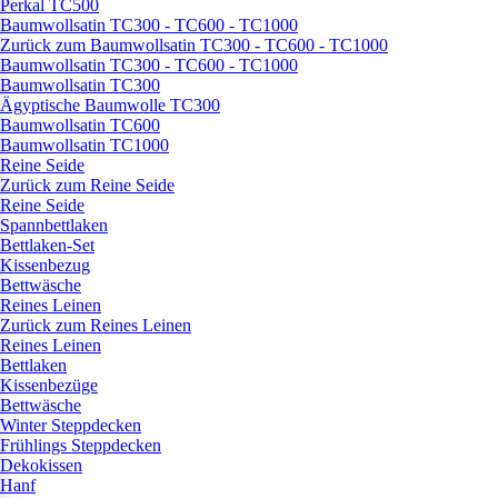
Perkal TC500
Baumwollsatin TC300 - TC600 - TC1000
Zurück zum Baumwollsatin TC300 - TC600 - TC1000
Baumwollsatin TC300 - TC600 - TC1000
Baumwollsatin TC300
Ägyptische Baumwolle TC300
Baumwollsatin TC600
Baumwollsatin TC1000
Reine Seide
Zurück zum Reine Seide
Reine Seide
Spannbettlaken
Bettlaken-Set
Kissenbezug
Bettwäsche
Reines Leinen
Zurück zum Reines Leinen
Reines Leinen
Bettlaken
Kissenbezüge
Bettwäsche
Winter Steppdecken
Frühlings Steppdecken
Dekokissen
Hanf