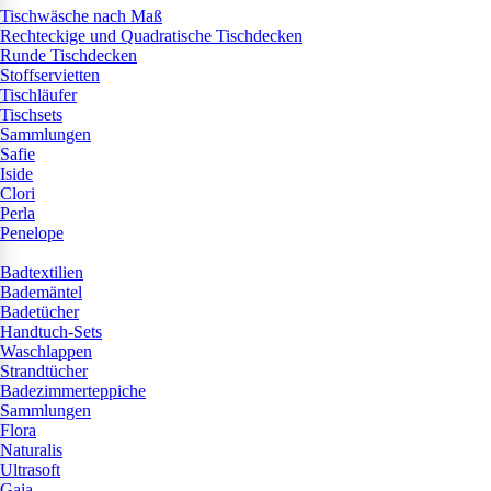
Tischwäsche nach Maß
Rechteckige und Quadratische Tischdecken
Runde Tischdecken
Stoffservietten
Tischläufer
Tischsets
Sammlungen
Safie
Iside
Clori
Perla
Penelope
Badtextilien
Bademäntel
Badetücher
Handtuch-Sets
Waschlappen
Strandtücher
Badezimmerteppiche
Sammlungen
Flora
Naturalis
Ultrasoft
Gaia