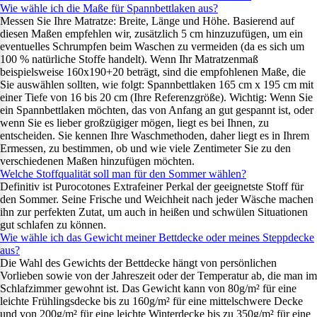
Wie wähle ich die Maße für Spannbettlaken aus?
Messen Sie Ihre Matratze: Breite, Länge und Höhe. Basierend auf
diesen Maßen empfehlen wir, zusätzlich 5 cm hinzuzufügen, um ein
eventuelles Schrumpfen beim Waschen zu vermeiden (da es sich um
100 % natürliche Stoffe handelt). Wenn Ihr Matratzenmaß
beispielsweise 160x190+20 beträgt, sind die empfohlenen Maße, die
Sie auswählen sollten, wie folgt: Spannbettlaken 165 cm x 195 cm mit
einer Tiefe von 16 bis 20 cm (Ihre Referenzgröße). Wichtig: Wenn Sie
ein Spannbettlaken möchten, das von Anfang an gut gespannt ist, oder
wenn Sie es lieber großzügiger mögen, liegt es bei Ihnen, zu
entscheiden. Sie kennen Ihre Waschmethoden, daher liegt es in Ihrem
Ermessen, zu bestimmen, ob und wie viele Zentimeter Sie zu den
verschiedenen Maßen hinzufügen möchten.
Welche Stoffqualität soll man für den Sommer wählen?
Definitiv ist Purocotones Extrafeiner Perkal der geeignetste Stoff für
den Sommer. Seine Frische und Weichheit nach jeder Wäsche machen
ihn zur perfekten Zutat, um auch in heißen und schwülen Situationen
gut schlafen zu können.
Wie wähle ich das Gewicht meiner Bettdecke oder meines Steppdecke
aus?
Die Wahl des Gewichts der Bettdecke hängt von persönlichen
Vorlieben sowie von der Jahreszeit oder der Temperatur ab, die man im
Schlafzimmer gewohnt ist. Das Gewicht kann von 80g/m² für eine
leichte Frühlingsdecke bis zu 160g/m² für eine mittelschwere Decke
und von 200g/m² für eine leichte Winterdecke bis zu 350g/m² für eine