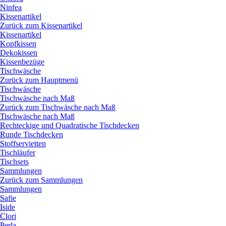
Ninfea
Kissenartikel
Zurück zum Kissenartikel
Kissenartikel
Kopfkissen
Dekokissen
Kissenbezüge
Tischwäsche
Zurück zum Hauptmenü
Tischwäsche
Tischwäsche nach Maß
Zurück zum Tischwäsche nach Maß
Tischwäsche nach Maß
Rechteckige und Quadratische Tischdecken
Runde Tischdecken
Stoffservietten
Tischläufer
Tischsets
Sammlungen
Zurück zum Sammlungen
Sammlungen
Safie
Iside
Clori
Perla