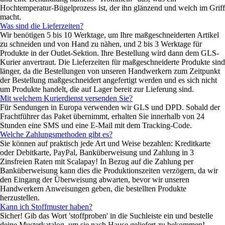
Hochtemperatur-Bügelprozess ist, der ihn glänzend und weich im Griff
macht.
Was sind die Lieferzeiten?
Wir benötigen 5 bis 10 Werktage, um Ihre maßgeschneiderten Artikel
zu schneiden und von Hand zu nähen, und 2 bis 3 Werktage für
Produkte in der Outlet-Sektion. Ihre Bestellung wird dann dem GLS-
Kurier anvertraut. Die Lieferzeiten für maßgeschneiderte Produkte sind
länger, da die Bestellungen von unseren Handwerkern zum Zeitpunkt
der Bestellung maßgeschneidert angefertigt werden und es sich nicht
um Produkte handelt, die auf Lager bereit zur Lieferung sind.
Mit welchem Kurierdienst versenden Sie?
Für Sendungen in Europa verwenden wir GLS und DPD. Sobald der
Frachtführer das Paket übernimmt, erhalten Sie innerhalb von 24
Stunden eine SMS und eine E-Mail mit dem Tracking-Code.
Welche Zahlungsmethoden gibt es?
Sie können auf praktisch jede Art und Weise bezahlen: Kreditkarte
oder Debitkarte, PayPal, Banküberweisung und Zahlung in 3
Zinsfreien Raten mit Scalapay! In Bezug auf die Zahlung per
Banküberweisung kann dies die Produktionszeiten verzögern, da wir
den Eingang der Überweisung abwarten, bevor wir unseren
Handwerkern Anweisungen geben, die bestellten Produkte
herzustellen.
Kann ich Stoffmuster haben?
Sicher! Gib das Wort 'stoffproben' in die Suchleiste ein und bestelle
deine Musterkatalog, um sie nach Hause geliefert zu bekommen!