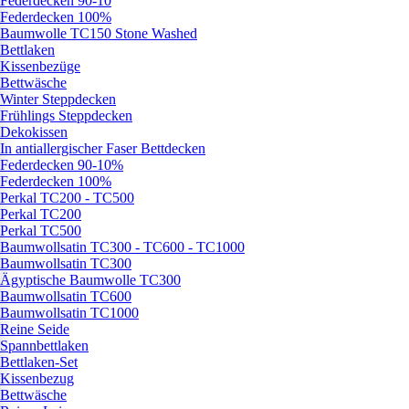
Federdecken 90-10
Federdecken 100%
Baumwolle TC150 Stone Washed
Bettlaken
Kissenbezüge
Bettwäsche
Winter Steppdecken
Frühlings Steppdecken
Dekokissen
In antiallergischer Faser Bettdecken
Federdecken 90-10%
Federdecken 100%
Perkal TC200 - TC500
Perkal TC200
Perkal TC500
Baumwollsatin TC300 - TC600 - TC1000
Baumwollsatin TC300
Ägyptische Baumwolle TC300
Baumwollsatin TC600
Baumwollsatin TC1000
Reine Seide
Spannbettlaken
Bettlaken-Set
Kissenbezug
Bettwäsche