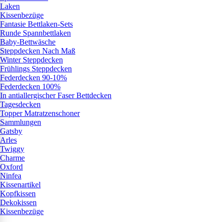
Laken
Kissenbezüge
Fantasie Bettlaken-Sets
Runde Spannbettlaken
Baby-Bettwäsche
Steppdecken Nach Maß
Winter Steppdecken
Frühlings Steppdecken
Federdecken 90-10%
Federdecken 100%
In antiallergischer Faser Bettdecken
Tagesdecken
Topper Matratzenschoner
Sammlungen
Gatsby
Arles
Twiggy
Charme
Oxford
Ninfea
Kissenartikel
Kopfkissen
Dekokissen
Kissenbezüge