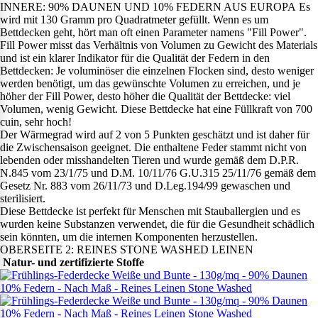
INNERE: 90% DAUNEN UND 10% FEDERN AUS EUROPA Es
wird mit 130 Gramm pro Quadratmeter gefüllt. Wenn es um
Bettdecken geht, hört man oft einen Parameter namens "Fill Power".
Fill Power misst das Verhältnis von Volumen zu Gewicht des Materials
und ist ein klarer Indikator für die Qualität der Federn in den
Bettdecken: Je voluminöser die einzelnen Flocken sind, desto weniger
werden benötigt, um das gewünschte Volumen zu erreichen, und je
höher der Fill Power, desto höher die Qualität der Bettdecke: viel
Volumen, wenig Gewicht. Diese Bettdecke hat eine Füllkraft von 700
cuin, sehr hoch!
Der Wärmegrad wird auf 2 von 5 Punkten geschätzt und ist daher für
die Zwischensaison geeignet. Die enthaltene Feder stammt nicht von
lebenden oder misshandelten Tieren und wurde gemäß dem D.P.R.
N.845 vom 23/1/75 und D.M. 10/11/76 G.U.315 25/11/76 gemäß dem
Gesetz Nr. 883 vom 26/11/73 und D.Leg.194/99 gewaschen und
sterilisiert.
Diese Bettdecke ist perfekt für Menschen mit Stauballergien und es
wurden keine Substanzen verwendet, die für die Gesundheit schädlich
sein könnten, um die internen Komponenten herzustellen.
OBERSEITE 2: REINES STONE WASHED LEINEN
Natur- und zertifizierte Stoffe