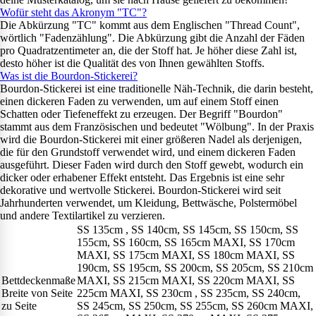
Wofür steht das Akronym "TC"?
Die Abkürzung "TC" kommt aus dem Englischen "Thread Count",
wörtlich "Fadenzählung". Die Abkürzung gibt die Anzahl der Fäden
pro Quadratzentimeter an, die der Stoff hat. Je höher diese Zahl ist,
desto höher ist die Qualität des von Ihnen gewählten Stoffs.
Was ist die Bourdon-Stickerei?
Bourdon-Stickerei ist eine traditionelle Näh-Technik, die darin besteht,
einen dickeren Faden zu verwenden, um auf einem Stoff einen
Schatten oder Tiefeneffekt zu erzeugen. Der Begriff "Bourdon"
stammt aus dem Französischen und bedeutet "Wölbung". In der Praxis
wird die Bourdon-Stickerei mit einer größeren Nadel als derjenigen,
die für den Grundstoff verwendet wird, und einem dickeren Faden
ausgeführt. Dieser Faden wird durch den Stoff gewebt, wodurch ein
dicker oder erhabener Effekt entsteht. Das Ergebnis ist eine sehr
dekorative und wertvolle Stickerei. Bourdon-Stickerei wird seit
Jahrhunderten verwendet, um Kleidung, Bettwäsche, Polstermöbel
und andere Textilartikel zu verzieren.
SS 135cm , SS 140cm, SS 145cm, SS 150cm, SS
155cm, SS 160cm, SS 165cm MAXI, SS 170cm
MAXI, SS 175cm MAXI, SS 180cm MAXI, SS
190cm, SS 195cm, SS 200cm, SS 205cm, SS 210cm
Bettdeckenmaße
MAXI, SS 215cm MAXI, SS 220cm MAXI, SS
Breite von Seite
225cm MAXI, SS 230cm , SS 235cm, SS 240cm,
zu Seite
SS 245cm, SS 250cm, SS 255cm, SS 260cm MAXI,