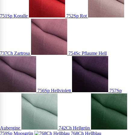
751Sp Koralle
752Sp Rot
737Ch Zartrosa
754Sc Pflaume Hell
756Sp Hellviolett
757Sp
Aubergine
742Ch Hellgrün
759Sp Moosgrün
768Ch Hellblau