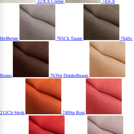
323Ch Creme
745Ch
Hellbeige
765Ch Taupe
764Sc
Braun
763Sp Dunkelbraun
212Ch Stroh
749Sp Rost