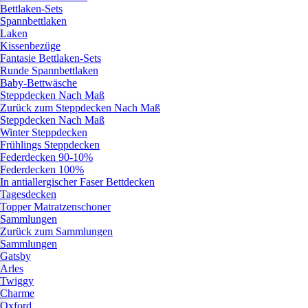
Bettlaken-Sets
Spannbettlaken
Laken
Kissenbezüge
Fantasie Bettlaken-Sets
Runde Spannbettlaken
Baby-Bettwäsche
Steppdecken Nach Maß
Zurück zum Steppdecken Nach Maß
Steppdecken Nach Maß
Winter Steppdecken
Frühlings Steppdecken
Federdecken 90-10%
Federdecken 100%
In antiallergischer Faser Bettdecken
Tagesdecken
Topper Matratzenschoner
Sammlungen
Zurück zum Sammlungen
Sammlungen
Gatsby
Arles
Twiggy
Charme
Oxford