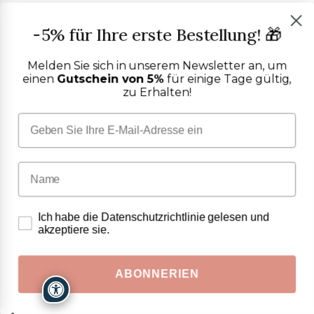
-5% für Ihre erste Bestellung! 🎁
Melden Sie sich in unserem Newsletter an, um
einen
Gutschein von 5%
für einige Tage gültig,
zu Erhalten!
Warum Purocotone wählen:
Ich habe die Datenschutzrichtlinie gelesen und
Wir sind die am stärksten digitalisierten Handwerker
akzeptiere sie.
Italiens.
1.
ABONNERIEN
Maßgefertigte Herstellung
Alle Artikel auf unserer Website werden von unseren Handwerkern im