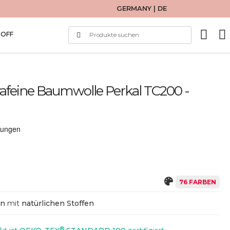
GERMANY | DE
TOFF
afeine Baumwolle Perkal TC200 -
76 FARBEN
en
mit
natürlichen Stoffen
®