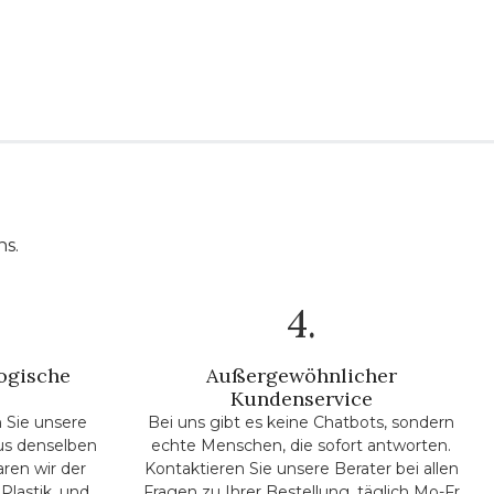
ns.
4.
ogische
Außergewöhnlicher
Kundenservice
 Sie unsere
Bei uns gibt es keine Chatbots, sondern
us denselben
echte Menschen, die sofort antworten.
aren wir der
Kontaktieren Sie unsere Berater bei allen
Plastik, und
Fragen zu Ihrer Bestellung, täglich Mo-Fr