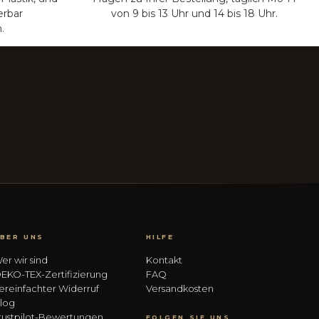
erbar
von 9 bis 13 Uhr und 14 bis 18 Uhr.
.
BER UNS
HILFE
er wir sind
Kontakt
EKO-TEX-Zertifizierung
FAQ
ereinfachter Widerruf
Versandkosten
log
rustpilot-Bewertungen
FOLGEN SIE UNS