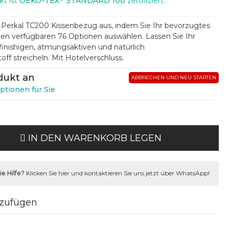
kt ist
OEKO-TEX
STANDARD 100
zertifiziert.
e Perkal TC200 Kissenbezug aus, indem Sie Ihr bevorzugtes
den verfügbaren 76 Optionen auswählen. Lassen Sie Ihr
inishigen, atmungsaktiven und natürlich
ff streicheln. Mit Hotelverschluss.
dukt an
ABBRECHEN UND NEU STARTEN
ptionen für Sie
IN DEN WARENKORB LEGEN
e Hilfe?
Klicken Sie hier und kontaktieren Sie uns jetzt über WhatsApp!
nzufügen