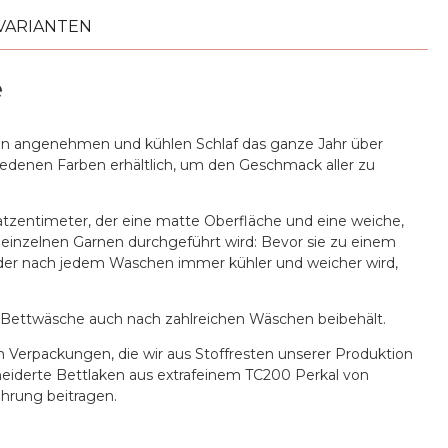
VARIANTEN
e
inen angenehmen und kühlen Schlaf das ganze Jahr über
iedenen Farben erhältlich, um den Geschmack aller zu
atzentimeter, der eine matte Oberfläche und eine weiche,
n einzelnen Garnen durchgeführt wird: Bevor sie zu einem
f, der nach jedem Waschen immer kühler und weicher wird,
er Bettwäsche auch nach zahlreichen Wäschen beibehält.
n Verpackungen, die wir aus Stoffresten unserer Produktion
neiderte Bettlaken aus extrafeinem TC200 Perkal von
hrung beitragen.