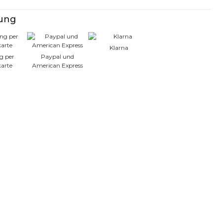
lung
Klarna
g per
Paypal und
karte
American Express