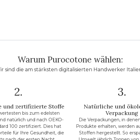
Warum Purocotone wählen:
r sind die am stärksten digitalisierten Handwerker Italie
2.
3.
 und zertifizierte Stoffe
Natürliche und ökol
Verpackung
wertesten bis zum edelsten
 sind natürlich und nach OEKO-
Die Verpackungen, in denen
rd 100 zertifiziert. Dies hat
Produkte erhalten, werden a
rteile für Ihre Gesundheit, die
Stoffen hergestellt. So ersp
its nach der ersten Nacht
Umwelt jährlich Tonnen von 