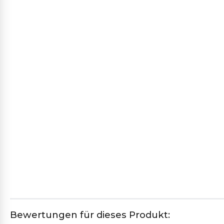
499CH HELLGRAU
347SC MITTELGRAU
481M DUNKELGRAU
643SP
371SP BORDEAUX
612
444CS ORANGE
438SP ROST
466CH FLIEDER
640SP FUCHSIA
447SP PFLAUME
442
606SP MITTELBLAU
325SP DUNKELBLAU
27SP BLAUGRÜN
501M
Bewertungen für dieses Produkt: