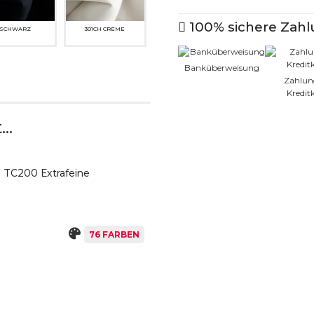
100% sichere Zah
SCHWARZ
301CH CREME
Banküberweisung
Zahlun
Kredit
..
8M HELLGELB
322M OCKER GELB
l TC200 Extrafeine
76 FARBEN
P DUNKELBRAUN
445CH HELLGREIGE