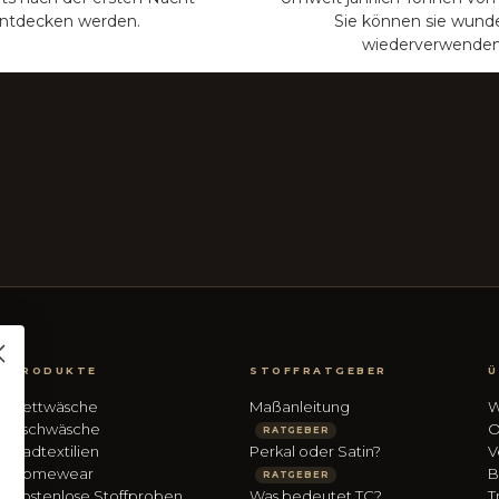
ntdecken werden.
Sie können sie wund
wiederverwenden
PRODUKTE
STOFFRATGEBER
Ü
Bettwäsche
Maßanleitung
W
Tischwäsche
O
RATGEBER
Badtextilien
Perkal oder Satin?
V
Homewear
B
RATGEBER
Kostenlose Stoffproben
Was bedeutet TC?
T