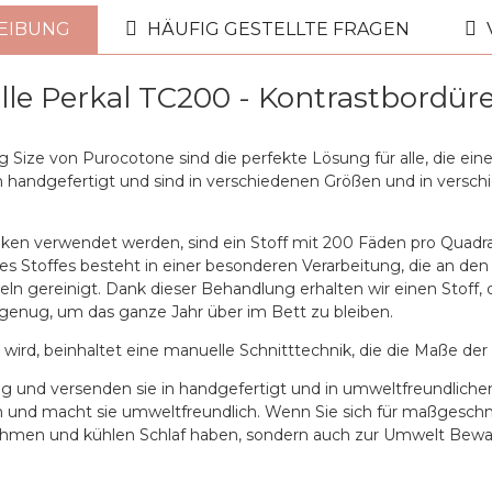
EIBUNG
HÄUFIG GESTELLTE FRAGEN
le Perkal TC200 - Kontrastbordür
 Size von Purocotone sind die perfekte Lösung für alle, die e
n handgefertigt und sind in verschiedenen Größen und in versch
laken verwendet werden, sind ein Stoff mit 200 Fäden pro Quadr
ses Stoffes besteht in einer besonderen Verarbeitung, die an de
zeln gereinigt. Dank dieser Behandlung erhalten wir einen Stof
 genug, um das ganze Jahr über im Bett zu bleiben.
 wird, beinhaltet eine manuelle Schnitttechnik, die die Maße d
tig und versenden sie in handgefertigt und in umweltfreundliche
on und macht sie umweltfreundlich. Wenn Sie sich für maßgesch
ehmen und kühlen Schlaf haben, sondern auch zur Umwelt Bewa