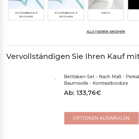
KISSENBEZUG 3
KISSENBEZUG 2
WEISS
RÜSCHEN
RÜSCHEN
ALLE FARBEN ANSEHEN
Vervollständigen Sie Ihren Kauf mit.
324CH CHAMPAGNER
2010CH STROH
635M GELB
63
Bettlaken-Set - Nach Maß - Perka
Baumwolle - Kontrastbordüre
Ab: 133,76€
2154M MITTEL-
396CH HELLTAUPE
479SP BRAUN
380S
TAUBENGRAU
OPTIONEN AUSWÄHLEN