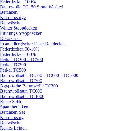
Federdecken 100%
Baumwolle TC150 Stone Washed
Bettlaken
Kissenbezüge
Bettwäsche
Winter Steppdecken
Frühlings Steppdecken
Dekokissen
In antiallergischer Faser Bettdecken
Federdecken 90-10%
Federdecken 100%
Perkal TC200 - TC500
Perkal TC200
Perkal TC500
Baumwollsatin TC300 - TC600 - TC1000
Baumwollsatin TC300
Ägyptische Baumwolle TC300
Baumwollsatin TC600
Baumwollsatin TC1000
Reine Seide
Spannbettlaken
Bettlaken-Set
Kissenbezug
Bettwäsche
Reines Leinen