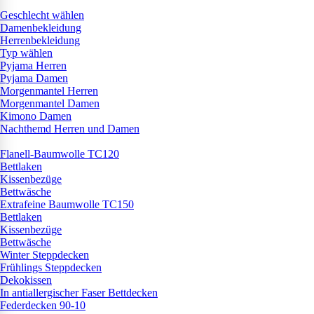
Geschlecht wählen
Damenbekleidung
Herrenbekleidung
Typ wählen
Pyjama Herren
Pyjama Damen
Morgenmantel Herren
Morgenmantel Damen
Kimono Damen
Nachthemd Herren und Damen
Flanell-Baumwolle TC120
Bettlaken
Kissenbezüge
Bettwäsche
Extrafeine Baumwolle TC150
Bettlaken
Kissenbezüge
Bettwäsche
Winter Steppdecken
Frühlings Steppdecken
Dekokissen
In antiallergischer Faser Bettdecken
Federdecken 90-10