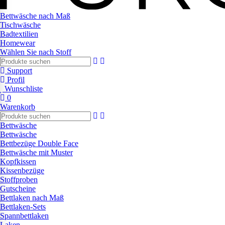
Bettwäsche nach Maß
Tischwäsche
Badtextilien
Homewear
Wählen Sie nach Stoff
Support
Profil
Wunschliste
0
Warenkorb
Bettwäsche
Bettwäsche
Bettbezüge Double Face
Bettwäsche mit Muster
Kopfkissen
Kissenbezüge
Stoffproben
Gutscheine
Bettlaken nach Maß
Bettlaken-Sets
Spannbettlaken
Laken