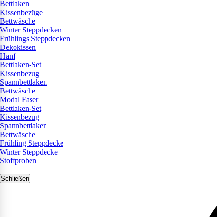
Bettlaken
Kissenbezüge
Bettwäsche
Winter Steppdecken
Frühlings Steppdecken
Dekokissen
Hanf
Bettlaken-Set
Kissenbezug
Spannbettlaken
Bettwäsche
Modal Faser
Bettlaken-Set
Kissenbezug
Spannbettlaken
Bettwäsche
Frühling Steppdecke
Winter Steppdecke
Stoffproben
Schließen