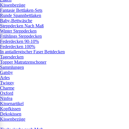
Kissenbezüge
Fantasie Bettlaken-Sets
Runde Spannbettlaken
Baby-Bettwäsche
Steppdecken Nach Maß
Winter Steppdecken
Frühlings Steppdecken
Federdecken 90-10%
Federdecken 100%
In antiallergischer Faser Bettdecken
Tagesdecken
Topper Matratzenschoner
Sammlungen
Gatsby
Arles
Twiggy
Charme
Oxford
Ninfea
Kissenartikel
Kopfkissen
Dekokissen
Kissenbezüge