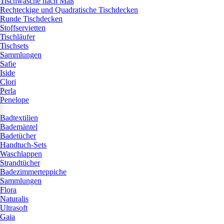
Tischwäsche nach Maß
Rechteckige und Quadratische Tischdecken
Runde Tischdecken
Stoffservietten
Tischläufer
Tischsets
Sammlungen
Safie
Iside
Clori
Perla
Penelope
Badtextilien
Bademäntel
Badetücher
Handtuch-Sets
Waschlappen
Strandtücher
Badezimmerteppiche
Sammlungen
Flora
Naturalis
Ultrasoft
Gaia