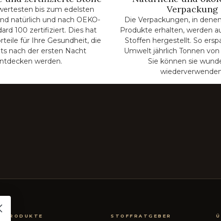
Verpackung
wertesten bis zum edelsten
 sind natürlich und nach OEKO-
Die Verpackungen, in denen
rd 100 zertifiziert. Dies hat
Produkte erhalten, werden a
rteile für Ihre Gesundheit, die
Stoffen hergestellt. So ersp
its nach der ersten Nacht
Umwelt jährlich Tonnen von 
ntdecken werden.
Sie können sie wund
wiederverwenden
PRODUKTE
STOFFRATGEBER
Ü