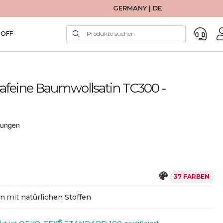
GERMANY | DE
TOFF
afeine Baumwollsatin TC300 -
37 FARBEN
en
mit
natürlichen Stoffen
®