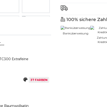
100% sichere Zah
CH HELLTAUPE
2154M MITTEL-
TAUBENGRAU
Banküberweisung
Zahlun
..
Kredit
CH HELLGRAU
481M DUNKELGRAU
 TC300 Extrafeine
2193CH ROSA
CH HELLROSA
37 FARBEN
2197CH
442CH HELLBLAU
PENVEILCHEN
ne Baumwollsatin