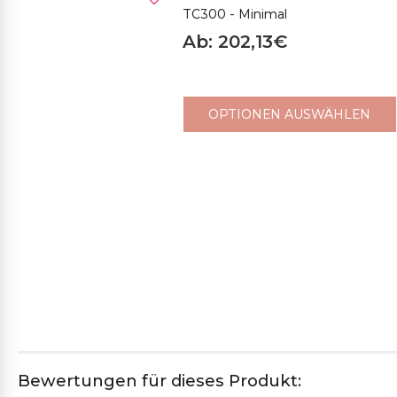
TC300 - Minimal
637SP TÜRKIS
Ab: 202,13€
606SP MITTELBLAU
325SP DUNKELBLAU
449
OPTIONEN AUSWÄHLEN
523SP FLASCHEN
453M MITTELGRÜN
27SP BLAUGRÜN
4152
GRÜN
527M MITTELVIOLETT
447SP PFLAUME
Bewertungen für dieses Produkt: