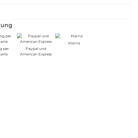
lung
Klarna
g per
Paypal und
karte
American Express