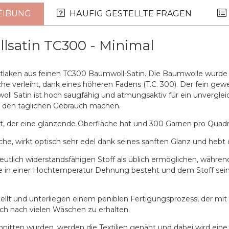
EIBUNG
HÄUFIG GESTELLTE FRAGEN
lsatin TC300 - Minimal
tlaken aus feinen TC300 Baumwoll-Satin. Die Baumwolle wurde 
he verleiht, dank eines höheren Fadens (T.C. 300). Der fein gewe
oll Satin ist hoch saugfähig und atmungsaktiv für ein unvergleic
ür den täglichen Gebrauch machen.
rt, der eine glänzende Oberfläche hat und 300 Garnen pro Quadr
he, wirkt optisch sehr edel dank seines sanften Glanz und hebt
deutlich widerstandsfähigen Stoff als üblich ermöglichen, währen
 in einer Hochtemperatur Dehnung besteht und dem Stoff sein
llt und unterliegen einem peniblen Fertigungsprozess, der mit
uch nach vielen Wäschen zu erhalten.
itten wurden, werden die Textilien genäht und dabei wird ei