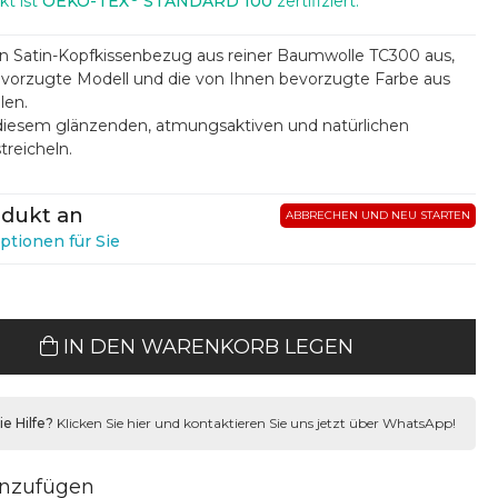
kt ist
OEKO-TEX
STANDARD 100
zertifiziert.
en Satin-Kopfkissenbezug aus reiner Baumwolle TC300 aus,
evorzugte Modell und die von Ihnen bevorzugte Farbe aus
len.
 diesem glänzenden, atmungsaktiven und natürlichen
treicheln.
odukt an
ABBRECHEN UND NEU STARTEN
ptionen für Sie
IN DEN WARENKORB LEGEN
e Hilfe?
Klicken Sie hier und kontaktieren Sie uns jetzt über WhatsApp!
inzufügen