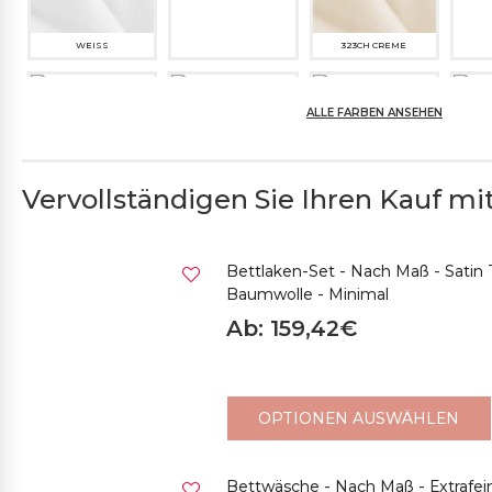
WEISS
323CH CREME
635M GELB
ALLE FARBEN ANSEHEN
303ME KARAMELL
322M OCKER GELB
992
Vervollständigen Sie Ihren Kauf mit.
531CS BRAUN
380SP DUNKELBRAUN
445CH PERLGRAU
499
Bettlaken-Set - Nach Maß - Satin
Baumwolle - Minimal
Ab: 159,42€
371SP BORDEAUX
119CH PFIRSICHFARBE
612
994SP DUNKLES
KORALLENRO
OPTIONEN AUSWÄHLEN
466CH FLIEDER
446CH ZARTROSA
490M DUNKLES
PUDER
AL
Bettwäsche - Nach Maß - Extrafei