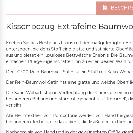
BESCHR
Kissenbezug Extrafeine Baumwol
Erleben Sie das Beste aus Luxus mit der maßgefertigten Bet
unterzogen, die dem Stoff eine glatte und satinierte Oberfläc
aus und bietet ein luxuriöses Bettwäsche Erlebnis. Die Baumw
einfachen Pflege Eigenschaften ihn zu einer idealen Wahl f
Der TC300 Rein-Baumwoll-Satin ist ein Stoff mit Satin-Weba
Der Rein-Baumwoll-Satin hat eine glatte und weiche Oberfläc
Die Satin-Webart ist eine Verflechtung der Garne, die einen 
besonderen Behandlung stammt, genannt "auf Trommel", die
verleiht.
Alle Heimtextilien von Purocotone werden von Hand hergeste
besonderen Technik, die dazu dient, die Maße der Textilien a
Nachdem sie von Hand und in der gewünschten Größe geschn