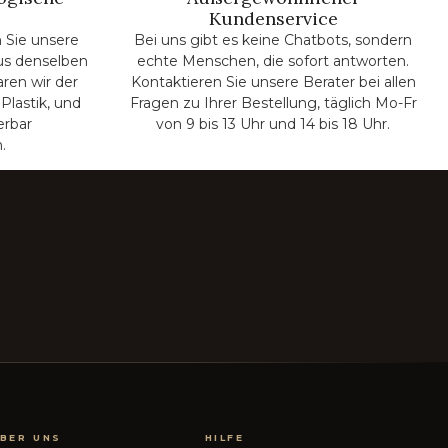
Kundenservice
 Sie unsere
Bei uns gibt es keine Chatbots, sondern
us denselben
echte Menschen, die sofort antworten.
aren wir der
Kontaktieren Sie unsere Berater bei allen
Plastik, und
Fragen zu Ihrer Bestellung, täglich Mo-Fr
erbar
von 9 bis 13 Uhr und 14 bis 18 Uhr.
.
BER UNS
HILFE