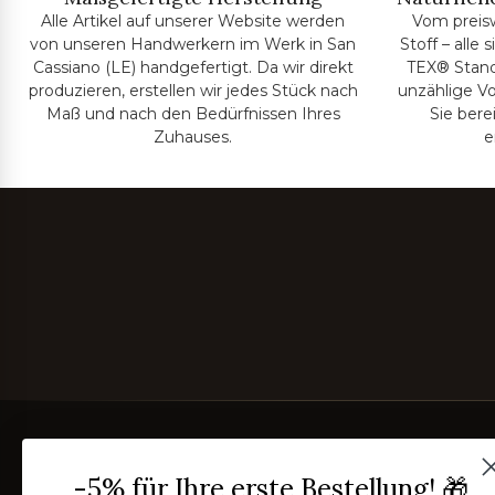
Alle Artikel auf unserer Website werden
Vom preis
von unseren Handwerkern im Werk in San
Stoff – alle
Cassiano (LE) handgefertigt. Da wir direkt
TEX® Standa
produzieren, erstellen wir jedes Stück nach
unzählige Vo
Maß und nach den Bedürfnissen Ihres
Sie bere
Zuhauses.
e
-5% für Ihre erste Bestellung! 🎁