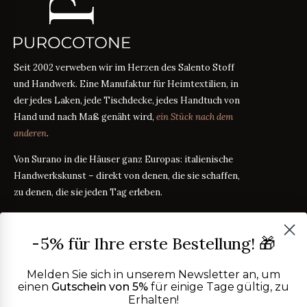
Seit 2002 verweben wir im Herzen des Salento Stoff
und Handwerk. Eine Manufaktur für Heimtextilien, in
der jedes Laken, jede Tischdecke, jedes Handtuch von
Hand und nach Maß genäht wird,
ein Stück nach dem
anderen
.
Von Surano in die Häuser ganz Europas: italienische
Handwerkskunst – direkt von denen, die sie schaffen,
zu denen, die sie jeden Tag erleben.
PRODUKTE
-5% für Ihre erste Bestellung! 🎁
Bettwäsche
STOFFRATGEBER
Tischwäsche
Melden Sie sich in unserem Newsletter an, um
Badtextilien
einen
Gutschein von 5%
für einige Tage gültig, zu
Maßanleitung
RATGEBER
Erhalten!
Homewear
ÜBER UNS
Perkal oder Satin?
RATGEBER