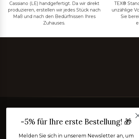
Cassiano (LE) handgefertigt. Da wir direkt
TEX® Standa
produzieren, erstellen wir jedes Stück nach
unzählige Vo
Maß und nach den Bedürfnissen Ihres
Sie bere
Zuhauses.
e
-5% für Ihre erste Bestellung! 🎁
Melden Sie sich in unserem Newsletter an, um