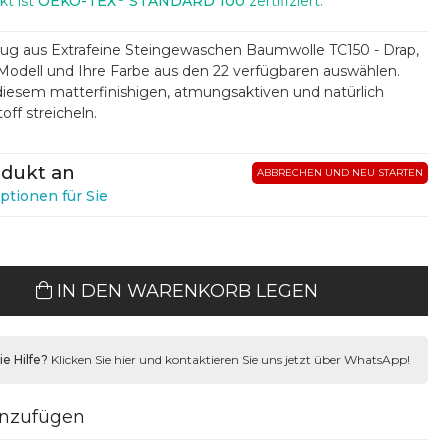
kt ist
OEKO-TEX
STANDARD 100
zertifiziert.
zug aus Extrafeine Steingewaschen Baumwolle TC150 - Drap,
Modell und Ihre Farbe aus den 22 verfügbaren auswählen.
 diesem matterfinishigen, atmungsaktiven und natürlich
ff streicheln.
odukt an
ABBRECHEN UND NEU STARTEN
ptionen für Sie
IN DEN WARENKORB LEGEN
e Hilfe?
Klicken Sie hier und kontaktieren Sie uns jetzt über WhatsApp!
inzufügen