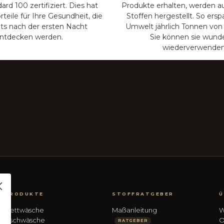
rd 100 zertifiziert. Dies hat
Produkte erhalten, werden a
rteile für Ihre Gesundheit, die
Stoffen hergestellt. So ersp
its nach der ersten Nacht
Umwelt jährlich Tonnen von 
ntdecken werden.
Sie können sie wund
wiederverwenden
PRODUKTE
STOFFRATGEBER
Ü
Bettwäsche
Maßanleitung
W
Tischwäsche
O
RATGEBER