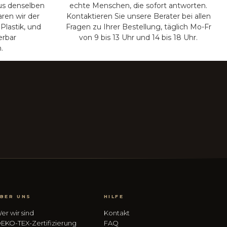
us denselben
echte Menschen, die sofort antworten.
aren wir der
Kontaktieren Sie unsere Berater bei allen
Plastik, und
Fragen zu Ihrer Bestellung, täglich Mo-Fr
erbar
von 9 bis 13 Uhr und 14 bis 18 Uhr.
.
BER UNS
HILFE
er wir sind
Kontakt
EKO-TEX-Zertifizierung
FAQ