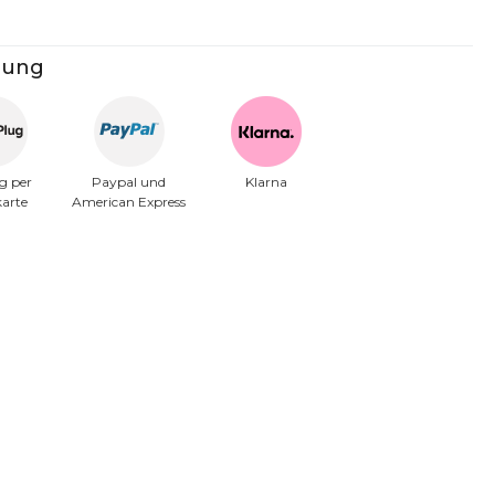
lung
g per
Paypal und
Klarna
karte
American Express