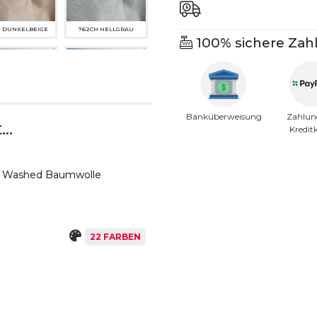
H DUNKELBEIGE
762CH HELLGRAU
100% sichere Zah
Banküberweisung
Zahlun
..
Kredit
CH HELLGRÜN
768CH HELLBLAU
ne Washed Baumwolle
22 FARBEN