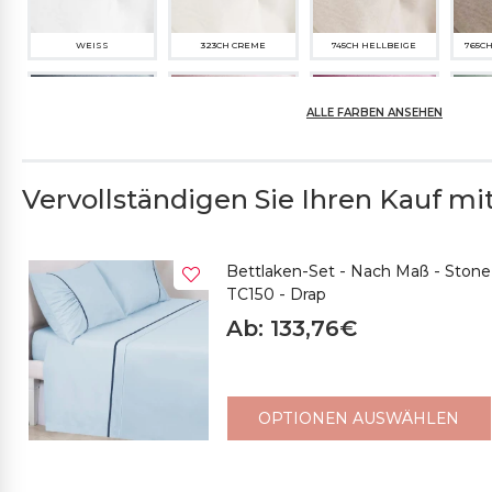
WEISS
323CH CREME
745CH HELLBEIGE
765C
ALLE FARBEN ANSEHEN
Vervollständigen Sie Ihren Kauf mit.
761ME MITTELGRAU
737CH ZARTROSA
754SC PFLAUME HELL
742
Bettlaken-Set - Nach Maß - Sto
TC150 - Drap
Ab: 133,76€
770SC HIMMELBLAU
767SP DUNKELBLAU
OPTIONEN AUSWÄHLEN