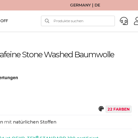
GERMANY | DE
TOFF
rafeine Stone Washed Baumwolle
22 FARBEN
en
mit
natürlichen Stoffen
®