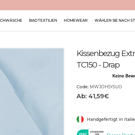
SCHWÄSCHE
BADTEXTILIEN
HOMEWEAR
WÄHLEN SIE NACH S
Kissenbezug Ext
TC150 - Drap
Code:
MWJOH5Y5UO
Ab: 41,59€
Handgefertigt in Itali