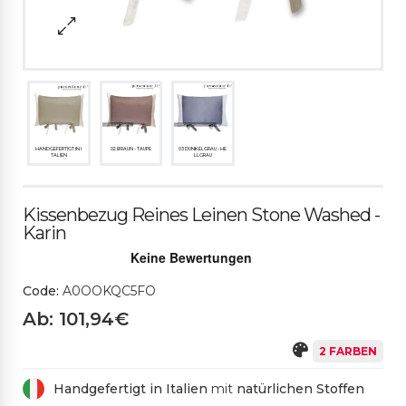
HANDGEFERTIGT IN I
02 BRAUN - TAUPE
03 DUNKELGRAU - HE
TALIEN
LLGRAU
Kissenbezug Reines Leinen Stone Washed -
Karin
Code:
A0OOKQC5FO
Ab: 101,94€
2 FARBEN
Handgefertigt in Italien
mit
natürlichen Stoffen