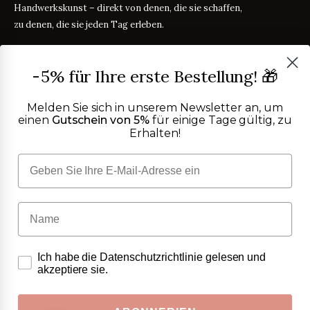
Handwerkskunst – direkt von denen, die sie schaffen,
zu denen, die sie jeden Tag erleben.
PRODUKTE
-5% für Ihre erste Bestellung! 🎁
Bettwäsche
STOFFRATGEBER
Tischwäsche
Melden Sie sich in unserem Newsletter an, um
Badtextilien
einen
Gutschein von 5%
für einige Tage gültig, zu
Maßanleitung
RATGEBER
Erhalten!
Homewear
ÜBER UNS
Perkal oder Satin?
RATGEBER
Kostenlose Stoffproben
Was bedeutet TC?
RATGEBER
Wer wir sind
TC300 vs Ägyptische Baumwolle
HILFE
RATGEBER
OEKO-TEX-Zertifizierung
Vereinfachter Widerruf
Kontakt
Blog
FAQ
Copyright ©
2026
Purocotone.it s.r.l.s. · S.S. 275 km. 12,500 · 73030
Trustpilot-Bewertungen
Versandkosten
Surano (LE) · C.F. / P.IVA
05027870756
Datenschutzerklärung
FOLGEN SIE UNS
Cookie-Richtlinie
Ich habe die Datenschutzrichtlinie gelesen und
AGB
IG
FB
akzeptiere sie.
Widerrufsbelehrung
IT
FR
DE