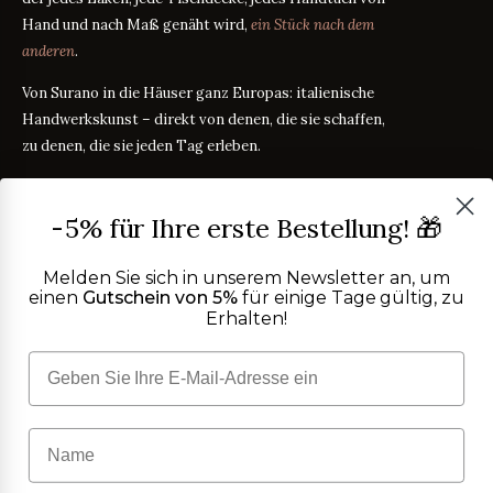
Hand und nach Maß genäht wird,
ein Stück nach dem
anderen
.
Von Surano in die Häuser ganz Europas: italienische
Handwerkskunst – direkt von denen, die sie schaffen,
zu denen, die sie jeden Tag erleben.
PRODUKTE
-5% für Ihre erste Bestellung! 🎁
Bettwäsche
STOFFRATGEBER
Tischwäsche
Melden Sie sich in unserem Newsletter an, um
Badtextilien
einen
Gutschein von 5%
für einige Tage gültig, zu
Maßanleitung
RATGEBER
Erhalten!
Homewear
ÜBER UNS
Perkal oder Satin?
RATGEBER
Kostenlose Stoffproben
Was bedeutet TC?
RATGEBER
Wer wir sind
TC300 vs Ägyptische Baumwolle
HILFE
RATGEBER
OEKO-TEX-Zertifizierung
Vereinfachter Widerruf
Kontakt
Blog
FAQ
Copyright ©
2026
Purocotone.it s.r.l.s. · S.S. 275 km. 12,500 · 73030
Trustpilot-Bewertungen
Versandkosten
Surano (LE) · C.F. / P.IVA
05027870756
Datenschutzerklärung
FOLGEN SIE UNS