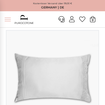
Kostenloser Versand über 99,00 €
GERMANY | DE
0