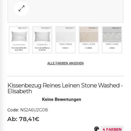
TASCHE HORIZONT
TASCHE VERTIKALE
1 WEISS
2 CREME
4 GRAU
ALE SPITZ
R SPITZE
ALLE FARBEN ANSEHEN
5 HELLBLAU
Kissenbezug Reines Leinen Stone Washed -
Elisabeth
Code:
N52A6U2G08
Ab: 78,41€
4 FARBEN