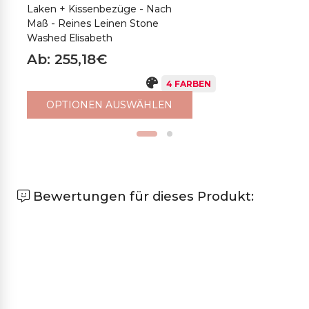
Laken + Kissenbezüge - Nach
B
Maß - Reines Leinen Stone
L
Washed Elisabeth
A
Ab: 255,18€
4 FARBEN
OPTIONEN AUSWÄHLEN
Bewertungen für dieses Produkt: