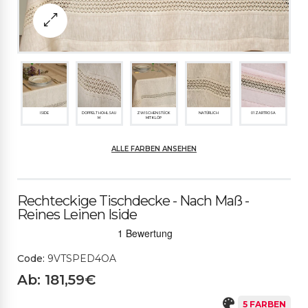
ISIDE
DOPPELT HOHLSAU
ZWISCHENSTÜCK
NATÜRLICH
01 ZARTROSA
M
MIT KLÖP
ALLE FARBEN ANSEHEN
02 PFIRSICH
03 HELLBLAU
04 MOOSGRÜN
Rechteckige Tischdecke - Nach Maß -
Reines Leinen Iside
Code:
9VTSPED4OA
Ab: 181,59€
5 FARBEN