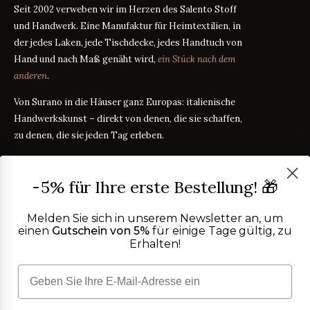
Seit 2002 verweben wir im Herzen des Salento Stoff
und Handwerk. Eine Manufaktur für Heimtextilien, in
der jedes Laken, jede Tischdecke, jedes Handtuch von
Hand und nach Maß genäht wird,
ein Stück nach dem
anderen
.
Von Surano in die Häuser ganz Europas: italienische
Handwerkskunst – direkt von denen, die sie schaffen,
zu denen, die sie jeden Tag erleben.
PRODUKTE
-5% für Ihre erste Bestellung! 🎁
Bettwäsche
STOFFRATGEBER
Tischwäsche
Melden Sie sich in unserem Newsletter an, um
Badtextilien
einen
Gutschein von 5%
für einige Tage gültig, zu
Maßanleitung
RATGEBER
Erhalten!
Homewear
ÜBER UNS
Perkal oder Satin?
RATGEBER
Kostenlose Stoffproben
Was bedeutet TC?
RATGEBER
Wer wir sind
TC300 vs Ägyptische Baumwolle
HILFE
RATGEBER
OEKO-TEX-Zertifizierung
Vereinfachter Widerruf
Kontakt
Blog