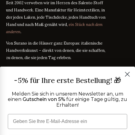
Seit 2002 verweben wir im Herzen des Salento Stoff
und Handwerk. Eine Manufaktur für Heimtextilien, in
der jedes Laken, jede Tischdecke, jedes Handtuch von
Hand und nach Maß genäht wird,
ein Stück nach dem
anderen
.
Von Surano in die Häuser ganz Europas: italienische
Handwerkskunst – direkt von denen, die sie schaffen,
zu denen, die sie jeden Tag erleben.
PRODUKTE
-5% für Ihre erste Bestellung! 🎁
Bettwäsche
STOFFRATGEBER
Tischwäsche
Melden Sie sich in unserem Newsletter an, um
Badtextilien
einen
Gutschein von 5%
für einige Tage gültig, zu
Maßanleitung
RATGEBER
Erhalten!
Homewear
ÜBER UNS
Perkal oder Satin?
RATGEBER
Kostenlose Stoffproben
Was bedeutet TC?
RATGEBER
Wer wir sind
TC300 vs Ägyptische Baumwolle
HILFE
RATGEBER
OEKO-TEX-Zertifizierung
Vereinfachter Widerruf
Kontakt
Blog
FAQ
Copyright ©
2026
Purocotone.it s.r.l.s. · S.S. 275 km. 12,500 · 73030