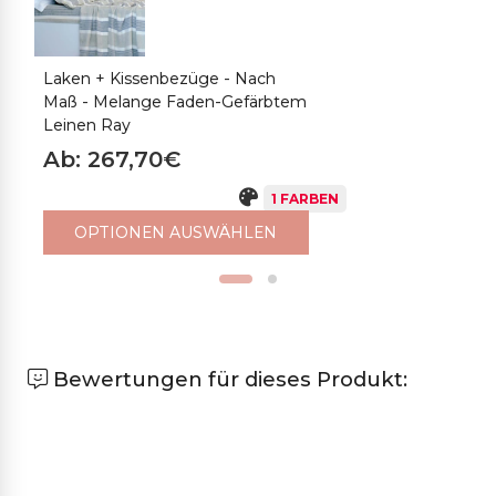
Laken + Kissenbezüge - Nach
K
Maß - Melange Faden-Gefärbtem
G
Leinen Ray
A
Ab: 267,70€
1 FARBEN
OPTIONEN AUSWÄHLEN
Bewertungen für dieses Produkt: