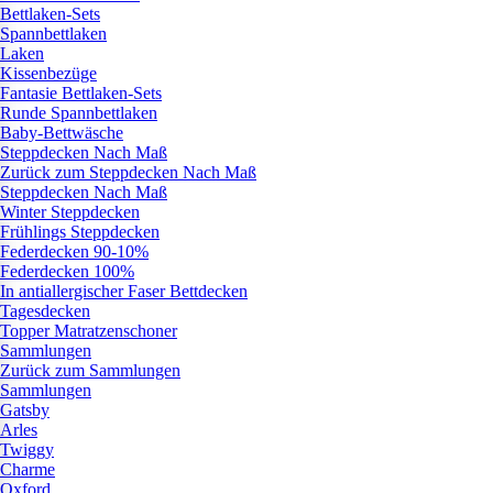
Bettlaken-Sets
Spannbettlaken
Laken
Kissenbezüge
Fantasie Bettlaken-Sets
Runde Spannbettlaken
Baby-Bettwäsche
Steppdecken Nach Maß
Zurück zum Steppdecken Nach Maß
Steppdecken Nach Maß
Winter Steppdecken
Frühlings Steppdecken
Federdecken 90-10%
Federdecken 100%
In antiallergischer Faser Bettdecken
Tagesdecken
Topper Matratzenschoner
Sammlungen
Zurück zum Sammlungen
Sammlungen
Gatsby
Arles
Twiggy
Charme
Oxford