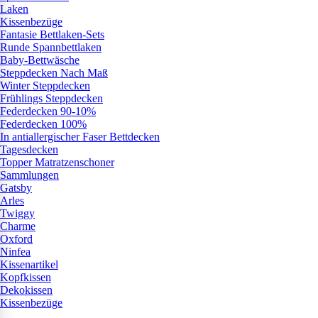
Laken
Kissenbezüge
Fantasie Bettlaken-Sets
Runde Spannbettlaken
Baby-Bettwäsche
Steppdecken Nach Maß
Winter Steppdecken
Frühlings Steppdecken
Federdecken 90-10%
Federdecken 100%
In antiallergischer Faser Bettdecken
Tagesdecken
Topper Matratzenschoner
Sammlungen
Gatsby
Arles
Twiggy
Charme
Oxford
Ninfea
Kissenartikel
Kopfkissen
Dekokissen
Kissenbezüge