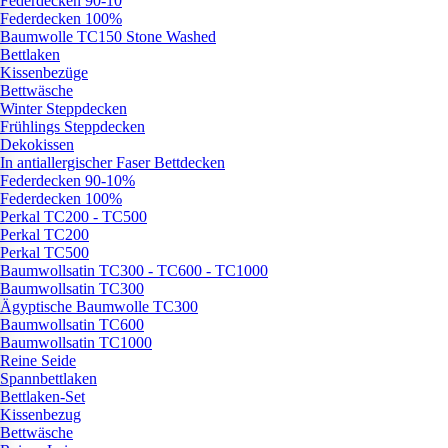
Federdecken 90-10
Federdecken 100%
Baumwolle TC150 Stone Washed
Bettlaken
Kissenbezüge
Bettwäsche
Winter Steppdecken
Frühlings Steppdecken
Dekokissen
In antiallergischer Faser Bettdecken
Federdecken 90-10%
Federdecken 100%
Perkal TC200 - TC500
Perkal TC200
Perkal TC500
Baumwollsatin TC300 - TC600 - TC1000
Baumwollsatin TC300
Ägyptische Baumwolle TC300
Baumwollsatin TC600
Baumwollsatin TC1000
Reine Seide
Spannbettlaken
Bettlaken-Set
Kissenbezug
Bettwäsche