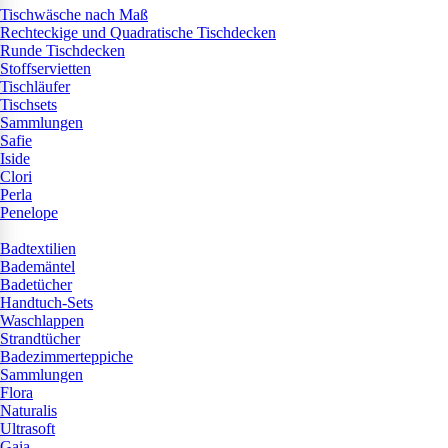
Tischwäsche nach Maß
Rechteckige und Quadratische Tischdecken
Runde Tischdecken
Stoffservietten
Tischläufer
Tischsets
Sammlungen
Safie
Iside
Clori
Perla
Penelope
Badtextilien
Bademäntel
Badetücher
Handtuch-Sets
Waschlappen
Strandtücher
Badezimmerteppiche
Sammlungen
Flora
Naturalis
Ultrasoft
Gaia