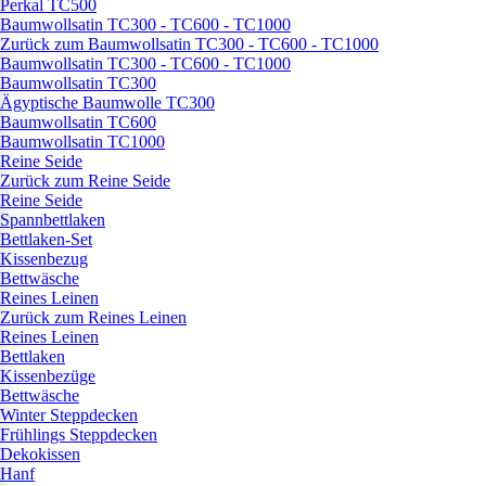
Perkal TC500
Baumwollsatin TC300 - TC600 - TC1000
Zurück zum Baumwollsatin TC300 - TC600 - TC1000
Baumwollsatin TC300 - TC600 - TC1000
Baumwollsatin TC300
Ägyptische Baumwolle TC300
Baumwollsatin TC600
Baumwollsatin TC1000
Reine Seide
Zurück zum Reine Seide
Reine Seide
Spannbettlaken
Bettlaken-Set
Kissenbezug
Bettwäsche
Reines Leinen
Zurück zum Reines Leinen
Reines Leinen
Bettlaken
Kissenbezüge
Bettwäsche
Winter Steppdecken
Frühlings Steppdecken
Dekokissen
Hanf