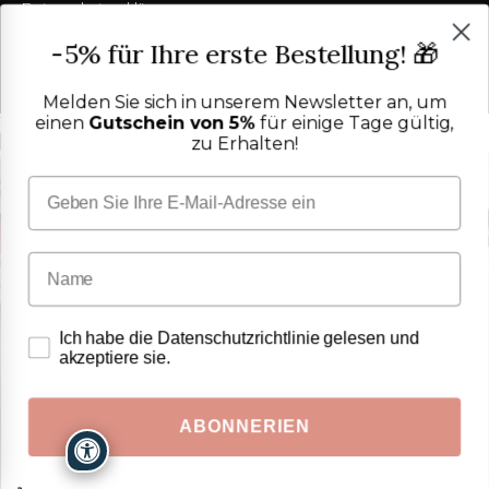
Datenschutzerklärung
Cookie-Richtlinie
FOLGEN SIE UNS
AGB
-5% für Ihre erste Bestellung! 🎁
Widerrufsbelehrung
IG
FB
IT
FR
DE
Melden Sie sich in unserem Newsletter an, um
einen
Gutschein von 5%
für einige Tage gültig,
Unterstützung anfordern für:
zu Erhalten!
Ich habe die Datenschutzrichtlinie gelesen und
akzeptiere sie.
ABONNERIEN