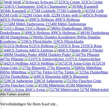
Weiß
Schwarz
323Ch Creme
324Ch Champagner
303Me Karamell
375M Goldgelb
635M Gelb
322M Ocker gelb
445Ch Perlgrau
499Ch Hellgrau
2154M Mittel-Taubengrau
531Cs Braun
380Sp
Dunkelbraun
499Ch Hellgrau
481M Dunkelgrau
994Sp Dunkles
Korallenro
119Ch Pfirsichfarbe
612Ch Hellrosa
2193Ch Rosa
446Ch Zartrosa
466Ch Flieder
490M Dunkles Puder
447Sp Pflaume
2197Ch Alpenveilchen
442Ch Hellblau
4152CH
Aqua-Grün
27Sp Blaugrün
606Sp Mittelblau
637Sp Türkis
325Sp Dunkelblau
449Ch Blassgrün
528CH Salbeigrün
523Sp Flaschen Grün
453M Mittelgrün
494Cs Avion
527M Mittelviolett
Alle Farben ansehen
Vervollständigen Sie Ihren Kauf mit...