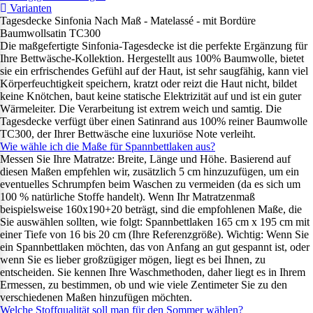
Varianten
Tagesdecke Sinfonia Nach Maß - Matelassé - mit Bordüre
Baumwollsatin TC300
Die maßgefertigte Sinfonia-Tagesdecke ist die perfekte Ergänzung für
Ihre Bettwäsche-Kollektion. Hergestellt aus 100% Baumwolle, bietet
sie ein erfrischendes Gefühl auf der Haut, ist sehr saugfähig, kann viel
Körperfeuchtigkeit speichern, kratzt oder reizt die Haut nicht, bildet
keine Knötchen, baut keine statische Elektrizität auf und ist ein guter
Wärmeleiter. Die Verarbeitung ist extrem weich und samtig. Die
Tagesdecke verfügt über einen Satinrand aus 100% reiner Baumwolle
TC300, der Ihrer Bettwäsche eine luxuriöse Note verleiht.
Wie wähle ich die Maße für Spannbettlaken aus?
Messen Sie Ihre Matratze: Breite, Länge und Höhe. Basierend auf
diesen Maßen empfehlen wir, zusätzlich 5 cm hinzuzufügen, um ein
eventuelles Schrumpfen beim Waschen zu vermeiden (da es sich um
100 % natürliche Stoffe handelt). Wenn Ihr Matratzenmaß
beispielsweise 160x190+20 beträgt, sind die empfohlenen Maße, die
Sie auswählen sollten, wie folgt: Spannbettlaken 165 cm x 195 cm mit
einer Tiefe von 16 bis 20 cm (Ihre Referenzgröße). Wichtig: Wenn Sie
ein Spannbettlaken möchten, das von Anfang an gut gespannt ist, oder
wenn Sie es lieber großzügiger mögen, liegt es bei Ihnen, zu
entscheiden. Sie kennen Ihre Waschmethoden, daher liegt es in Ihrem
Ermessen, zu bestimmen, ob und wie viele Zentimeter Sie zu den
verschiedenen Maßen hinzufügen möchten.
Welche Stoffqualität soll man für den Sommer wählen?