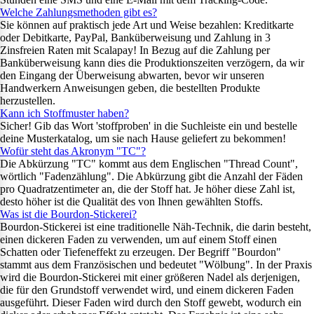
Welche Zahlungsmethoden gibt es?
Sie können auf praktisch jede Art und Weise bezahlen: Kreditkarte
oder Debitkarte, PayPal, Banküberweisung und Zahlung in 3
Zinsfreien Raten mit Scalapay! In Bezug auf die Zahlung per
Banküberweisung kann dies die Produktionszeiten verzögern, da wir
den Eingang der Überweisung abwarten, bevor wir unseren
Handwerkern Anweisungen geben, die bestellten Produkte
herzustellen.
Kann ich Stoffmuster haben?
Sicher! Gib das Wort 'stoffproben' in die Suchleiste ein und bestelle
deine Musterkatalog, um sie nach Hause geliefert zu bekommen!
Wofür steht das Akronym "TC"?
Die Abkürzung "TC" kommt aus dem Englischen "Thread Count",
wörtlich "Fadenzählung". Die Abkürzung gibt die Anzahl der Fäden
pro Quadratzentimeter an, die der Stoff hat. Je höher diese Zahl ist,
desto höher ist die Qualität des von Ihnen gewählten Stoffs.
Was ist die Bourdon-Stickerei?
Bourdon-Stickerei ist eine traditionelle Näh-Technik, die darin besteht,
einen dickeren Faden zu verwenden, um auf einem Stoff einen
Schatten oder Tiefeneffekt zu erzeugen. Der Begriff "Bourdon"
stammt aus dem Französischen und bedeutet "Wölbung". In der Praxis
wird die Bourdon-Stickerei mit einer größeren Nadel als derjenigen,
die für den Grundstoff verwendet wird, und einem dickeren Faden
ausgeführt. Dieser Faden wird durch den Stoff gewebt, wodurch ein