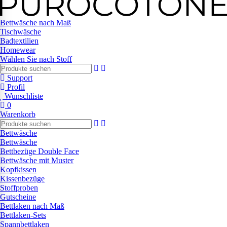
Bettwäsche nach Maß
Tischwäsche
Badtextilien
Homewear
Wählen Sie nach Stoff
Support
Profil
Wunschliste
0
Warenkorb
Bettwäsche
Bettwäsche
Bettbezüge Double Face
Bettwäsche mit Muster
Kopfkissen
Kissenbezüge
Stoffproben
Gutscheine
Bettlaken nach Maß
Bettlaken-Sets
Spannbettlaken