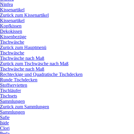
Ninfea
Kissenartikel
Zurück zum Kissenartikel
Kissenartikel
Kopfkissen
Dekokissen
Kissenbezüge
Tischwäsche
Zurück zum Hauptmenü
Tischwäsche
Tischwäsche nach Maß
Zurück zum Tischwäsche nach Maß
Tischwäsche nach Maß
Rechteckige und Quadratische Tischdecken
Runde Tischdecken
Stoffservietten
Tischläufer
Tischsets
Sammlungen
Zurück zum Sammlungen
Sammlungen
Safie
Iside
Clori
Perla