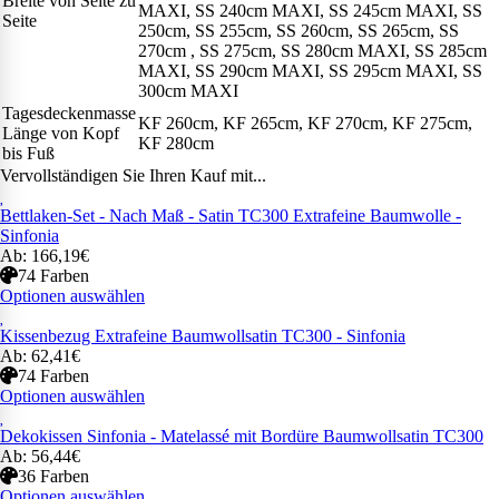
Breite von Seite zu
MAXI, SS 240cm MAXI, SS 245cm MAXI, SS
Seite
250cm, SS 255cm, SS 260cm, SS 265cm, SS
270cm , SS 275cm, SS 280cm MAXI, SS 285cm
MAXI, SS 290cm MAXI, SS 295cm MAXI, SS
300cm MAXI
Tagesdeckenmasse
KF 260cm, KF 265cm, KF 270cm, KF 275cm,
Länge von Kopf
KF 280cm
bis Fuß
Vervollständigen Sie Ihren Kauf mit...
Bettlaken-Set - Nach Maß - Satin TC300 Extrafeine Baumwolle -
Sinfonia
Ab: 166,19€
74 Farben
Optionen auswählen
Kissenbezug Extrafeine Baumwollsatin TC300 - Sinfonia
Ab: 62,41€
74 Farben
Optionen auswählen
Dekokissen Sinfonia - Matelassé mit Bordüre Baumwollsatin TC300
Ab: 56,44€
36 Farben
Optionen auswählen