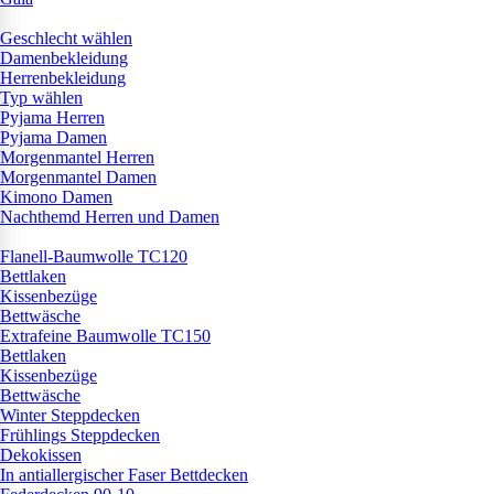
Geschlecht wählen
Damenbekleidung
Herrenbekleidung
Typ wählen
Pyjama Herren
Pyjama Damen
Morgenmantel Herren
Morgenmantel Damen
Kimono Damen
Nachthemd Herren und Damen
Flanell-Baumwolle TC120
Bettlaken
Kissenbezüge
Bettwäsche
Extrafeine Baumwolle TC150
Bettlaken
Kissenbezüge
Bettwäsche
Winter Steppdecken
Frühlings Steppdecken
Dekokissen
In antiallergischer Faser Bettdecken