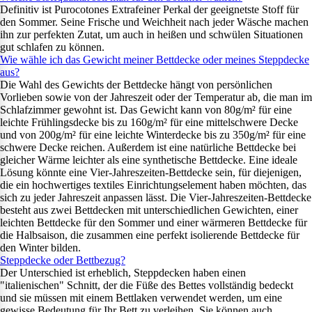
Definitiv ist Purocotones Extrafeiner Perkal der geeignetste Stoff für
den Sommer. Seine Frische und Weichheit nach jeder Wäsche machen
ihn zur perfekten Zutat, um auch in heißen und schwülen Situationen
gut schlafen zu können.
Wie wähle ich das Gewicht meiner Bettdecke oder meines Steppdecke
aus?
Die Wahl des Gewichts der Bettdecke hängt von persönlichen
Vorlieben sowie von der Jahreszeit oder der Temperatur ab, die man im
Schlafzimmer gewohnt ist. Das Gewicht kann von 80g/m² für eine
leichte Frühlingsdecke bis zu 160g/m² für eine mittelschwere Decke
und von 200g/m² für eine leichte Winterdecke bis zu 350g/m² für eine
schwere Decke reichen. Außerdem ist eine natürliche Bettdecke bei
gleicher Wärme leichter als eine synthetische Bettdecke. Eine ideale
Lösung könnte eine Vier-Jahreszeiten-Bettdecke sein, für diejenigen,
die ein hochwertiges textiles Einrichtungselement haben möchten, das
sich zu jeder Jahreszeit anpassen lässt. Die Vier-Jahreszeiten-Bettdecke
besteht aus zwei Bettdecken mit unterschiedlichen Gewichten, einer
leichten Bettdecke für den Sommer und einer wärmeren Bettdecke für
die Halbsaison, die zusammen eine perfekt isolierende Bettdecke für
den Winter bilden.
Steppdecke oder Bettbezug?
Der Unterschied ist erheblich, Steppdecken haben einen
"italienischen" Schnitt, der die Füße des Bettes vollständig bedeckt
und sie müssen mit einem Bettlaken verwendet werden, um eine
gewisse Bedeutung für Ihr Bett zu verleihen. Sie können auch