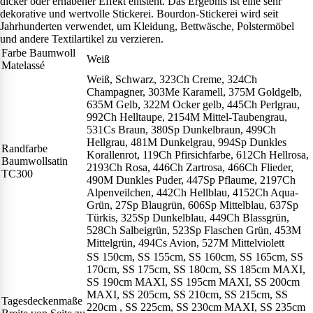
dicker oder erhabener Effekt entsteht. Das Ergebnis ist eine sehr
dekorative und wertvolle Stickerei. Bourdon-Stickerei wird seit
Jahrhunderten verwendet, um Kleidung, Bettwäsche, Polstermöbel
und andere Textilartikel zu verzieren.
Farbe Baumwoll
Weiß
Matelassé
Weiß, Schwarz, 323Ch Creme, 324Ch
Champagner, 303Me Karamell, 375M Goldgelb,
635M Gelb, 322M Ocker gelb, 445Ch Perlgrau,
992Ch Helltaupe, 2154M Mittel-Taubengrau,
531Cs Braun, 380Sp Dunkelbraun, 499Ch
Hellgrau, 481M Dunkelgrau, 994Sp Dunkles
Randfarbe
Korallenrot, 119Ch Pfirsichfarbe, 612Ch Hellrosa,
Baumwollsatin
2193Ch Rosa, 446Ch Zartrosa, 466Ch Flieder,
TC300
490M Dunkles Puder, 447Sp Pflaume, 2197Ch
Alpenveilchen, 442Ch Hellblau, 4152Ch Aqua-
Grün, 27Sp Blaugrün, 606Sp Mittelblau, 637Sp
Türkis, 325Sp Dunkelblau, 449Ch Blassgrün,
528Ch Salbeigrün, 523Sp Flaschen Grün, 453M
Mittelgrün, 494Cs Avion, 527M Mittelviolett
SS 150cm, SS 155cm, SS 160cm, SS 165cm, SS
170cm, SS 175cm, SS 180cm, SS 185cm MAXI,
SS 190cm MAXI, SS 195cm MAXI, SS 200cm
MAXI, SS 205cm, SS 210cm, SS 215cm, SS
Tagesdeckenmaße
220cm , SS 225cm, SS 230cm MAXI, SS 235cm