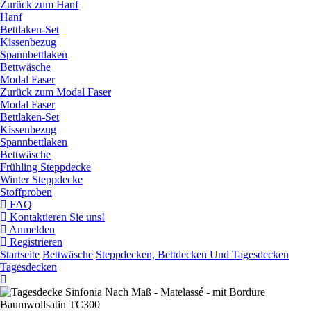
Zurück zum Hanf
Hanf
Bettlaken-Set
Kissenbezug
Spannbettlaken
Bettwäsche
Modal Faser
Zurück zum Modal Faser
Modal Faser
Bettlaken-Set
Kissenbezug
Spannbettlaken
Bettwäsche
Frühling Steppdecke
Winter Steppdecke
Stoffproben
FAQ
Kontaktieren Sie uns!
Anmelden
Registrieren
Startseite
Bettwäsche
Steppdecken, Bettdecken Und Tagesdecken
Tagesdecken