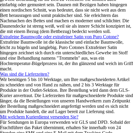
einfarbig oder gemustert sein. Daunen mit Bezügen haben hingegen
einen nordischen Schnitt, was bedeutet, dass sie nicht weit aus dem
Bett herausragen und somit praktischer sind. Sie erleichtern das
Nachmachen des Bettes und machen es moderner und schlichter. Die
Daunendecke ist streng weiß, weil sie als innere Schicht konzipiert ist,
die mit einem Bezug (dem Bettbezug) bedeckt werden soll.
Extrafeine Baumwolle oder extrafeiner Satin von Puro Cotone?
Extrafeine Baumwolle ist die klassische und einfache Baumwolle,
leicht zu bügeln und langlebig. Puro Cotones Extrafeiner Satin
hingegen zeichnet sich durch ein unterschiedliches Gewebe im Stoff
und eine Behandlung namens "Trommeln" aus, was ein
Hochtemperatur-Bügelprozess ist, der ihn glänzend und weich im Griff
macht.
Was sind die Lieferzeiten?
Wir benötigen 5 bis 10 Werktage, um Ihre maßgeschneiderten Artikel
zu schneiden und von Hand zu nähen, und 2 bis 3 Werktage für
Produkte in der Outlet-Sektion. Ihre Bestellung wird dann dem GLS-
Kurier anvertraut. Die Lieferzeiten für maßgeschneiderte Produkte sind
länger, da die Bestellungen von unseren Handwerkern zum Zeitpunkt
der Bestellung maßgeschneidert angefertigt werden und es sich nicht
um Produkte handelt, die auf Lager bereit zur Lieferung sind.
Mit welchem Kurierdienst versenden Sie?
Für Sendungen in Europa verwenden wir GLS und DPD. Sobald der
Frachtführer das Paket übernimmt, erhalten Sie innerhalb von 24
Stunden eine SMS und eine E-Mail mit dem Tracking-Code.