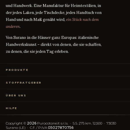
und Handwerk. Eine Manufaktur für Heimtextilien, in
der jedes Laken, jede Tischdecke, jedes Handtuch von
Hand und nach Maß genäht wird,
ein Stück nach dem
anderen
.
Von Surano in die Häuser ganz Europas: italienische
Handwerkskunst – direkt von denen, die sie schaffen,
zu denen, die sie jeden Tag erleben.
PRODUKTE
Bettwäsche
STOFFRATGEBER
Tischwäsche
Badtextilien
Maßanleitung
RATGEBER
Homewear
ÜBER UNS
Perkal oder Satin?
RATGEBER
Kostenlose Stoffproben
Was bedeutet TC?
RATGEBER
Wer wir sind
TC300 vs Ägyptische Baumwolle
RATGEBER
HILFE
OEKO-TEX-Zertifizierung
Vereinfachter Widerruf
Kontakt
Blog
FAQ
Copyright ©
2026
Purocotone.it s.r.l.s. · S.S. 275 km. 12,500 · 73030
Trustpilot-Bewertungen
Versandkosten
Surano (LE) · C.F. / P.IVA
05027870756