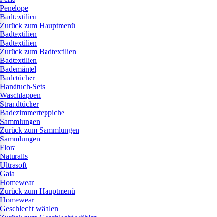
Penelope
Badtextilien
Zurück zum Hauptmenü
Badtextilien
Badtextilien
Zurück zum Badtextilien
Badtextilien
Bademäntel
Badetücher
Handtuch-Sets
Waschlappen
Strandtücher
Badezimmerteppiche
Sammlungen
Zurück zum Sammlungen
Sammlungen
Flora
Naturalis
Ultrasoft
Gaia
Homewear
Zurück zum Hauptmenü
Homewear
Geschlecht wählen