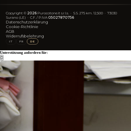
Vereinfachter Widerruf
Kontakt
Blog
FAQ
Copyright ©
2026
Purocotone.it s.r.l.s. · S.S. 275 km. 12,500 · 73030
Trustpilot-Bewertungen
Versandkosten
Surano (LE) · C.F. / P.IVA
05027870756
Datenschutzerklärung
Cookie-Richtlinie
FOLGEN SIE UNS
AGB
Widerrufsbelehrung
IG
FB
IT
FR
DE
Unterstützung anfordern für: