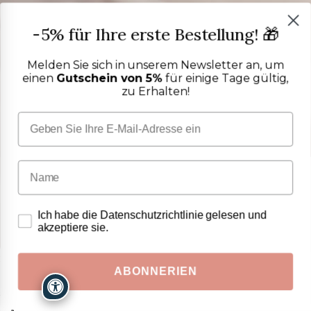
-5% für Ihre erste Bestellung! 🎁
Melden Sie sich in unserem Newsletter an, um
einen
Gutschein von 5%
für einige Tage gültig,
zu Erhalten!
Ich habe die Datenschutzrichtlinie gelesen und
akzeptiere sie.
PUROCOTONE KUNDENSERVICE
ABONNERIEN
Sprechen Sie mit einem
echten Menschen
Wir helfen Ihnen, die richtige Größe und den passenden Stoff zu wählen und