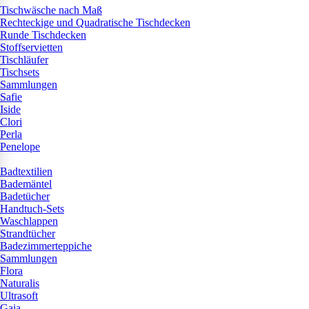
Tischwäsche nach Maß
Rechteckige und Quadratische Tischdecken
Runde Tischdecken
Stoffservietten
Tischläufer
Tischsets
Sammlungen
Safie
Iside
Clori
Perla
Penelope
Badtextilien
Bademäntel
Badetücher
Handtuch-Sets
Waschlappen
Strandtücher
Badezimmerteppiche
Sammlungen
Flora
Naturalis
Ultrasoft
Gaia