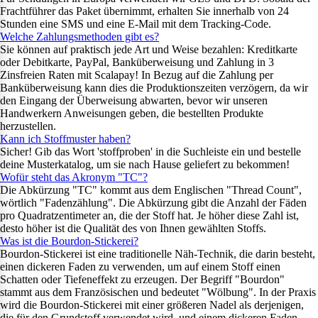
Frachtführer das Paket übernimmt, erhalten Sie innerhalb von 24
Stunden eine SMS und eine E-Mail mit dem Tracking-Code.
Welche Zahlungsmethoden gibt es?
Sie können auf praktisch jede Art und Weise bezahlen: Kreditkarte
oder Debitkarte, PayPal, Banküberweisung und Zahlung in 3
Zinsfreien Raten mit Scalapay! In Bezug auf die Zahlung per
Banküberweisung kann dies die Produktionszeiten verzögern, da wir
den Eingang der Überweisung abwarten, bevor wir unseren
Handwerkern Anweisungen geben, die bestellten Produkte
herzustellen.
Kann ich Stoffmuster haben?
Sicher! Gib das Wort 'stoffproben' in die Suchleiste ein und bestelle
deine Musterkatalog, um sie nach Hause geliefert zu bekommen!
Wofür steht das Akronym "TC"?
Die Abkürzung "TC" kommt aus dem Englischen "Thread Count",
wörtlich "Fadenzählung". Die Abkürzung gibt die Anzahl der Fäden
pro Quadratzentimeter an, die der Stoff hat. Je höher diese Zahl ist,
desto höher ist die Qualität des von Ihnen gewählten Stoffs.
Was ist die Bourdon-Stickerei?
Bourdon-Stickerei ist eine traditionelle Näh-Technik, die darin besteht,
einen dickeren Faden zu verwenden, um auf einem Stoff einen
Schatten oder Tiefeneffekt zu erzeugen. Der Begriff "Bourdon"
stammt aus dem Französischen und bedeutet "Wölbung". In der Praxis
wird die Bourdon-Stickerei mit einer größeren Nadel als derjenigen,
die für den Grundstoff verwendet wird, und einem dickeren Faden