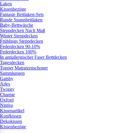
Laken
Kissenbezüge
Fantasie Bettlaken-Sets
Runde Spannbettlaken
Baby-Bettwäsche
Steppdecken Nach Maß
Winter Steppdecken
Frühlings Steppdecken
Federdecken 90-10%
Federdecken 100%
In antiallergischer Faser Bettdecken
Tagesdecken
Topper Matratzenschoner
Sammlungen
Gatsby
Arles
Twiggy
Charme
Oxford
Ninfea
Kissenartikel
Kopfkissen
Dekokissen
Kissenbezüge