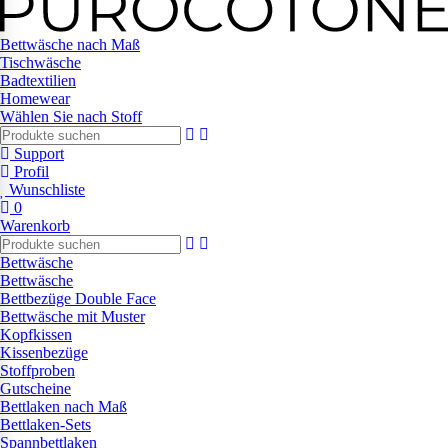
Bettwäsche nach Maß
Tischwäsche
Badtextilien
Homewear
Wählen Sie nach Stoff
Support
Profil
Wunschliste
0
Warenkorb
Bettwäsche
Bettwäsche
Bettbezüge Double Face
Bettwäsche mit Muster
Kopfkissen
Kissenbezüge
Stoffproben
Gutscheine
Bettlaken nach Maß
Bettlaken-Sets
Spannbettlaken