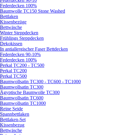
Federdecken 90-10
Federdecken 100%
Baumwolle TC150 Stone Washed
Bettlaken
Kissenbezüge
Bettwäsche
Winter Steppdecken
Frühlings Steppdecken
Dekokissen
In antiallergischer Faser Bettdecken
Federdecken 90-10%
Federdecken 100%
Perkal TC200 - TC500
Perkal TC200
Perkal TC500
Baumwollsatin TC300 - TC600 - TC1000
Baumwollsatin TC300
Ägyptische Baumwolle TC300
Baumwollsatin TC600
Baumwollsatin TC1000
Reine Seide
Spannbettlaken
Bettlaken-Set
Kissenbezug
Bettwäsche