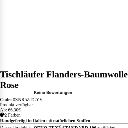
Tischläufer Flanders-Baumwolle
Rose
Code:
0ZNR5ZTGYV
Produkt verfügbar
Ab: 66,30€
2 Farben
Handgefertigt in Italien
mit
natürlichen Stoffen
®
Dieses Produkt ist
OEKO-TEX
STANDARD 100
zertifiziert.