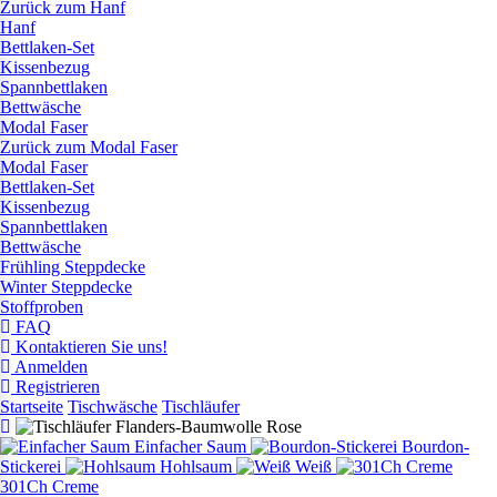
Zurück zum Hanf
Hanf
Bettlaken-Set
Kissenbezug
Spannbettlaken
Bettwäsche
Modal Faser
Zurück zum Modal Faser
Modal Faser
Bettlaken-Set
Kissenbezug
Spannbettlaken
Bettwäsche
Frühling Steppdecke
Winter Steppdecke
Stoffproben
FAQ
Kontaktieren Sie uns!
Anmelden
Registrieren
Startseite
Tischwäsche
Tischläufer
Einfacher Saum
Bourdon-
Stickerei
Hohlsaum
Weiß
301Ch Creme