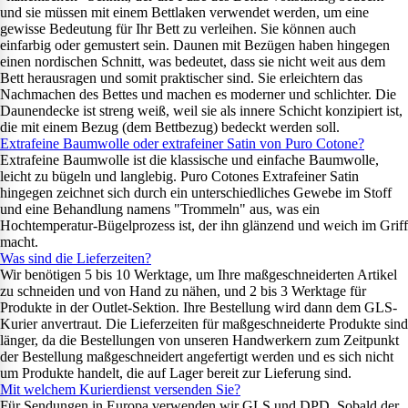
und sie müssen mit einem Bettlaken verwendet werden, um eine
gewisse Bedeutung für Ihr Bett zu verleihen. Sie können auch
einfarbig oder gemustert sein. Daunen mit Bezügen haben hingegen
einen nordischen Schnitt, was bedeutet, dass sie nicht weit aus dem
Bett herausragen und somit praktischer sind. Sie erleichtern das
Nachmachen des Bettes und machen es moderner und schlichter. Die
Daunendecke ist streng weiß, weil sie als innere Schicht konzipiert ist,
die mit einem Bezug (dem Bettbezug) bedeckt werden soll.
Extrafeine Baumwolle oder extrafeiner Satin von Puro Cotone?
Extrafeine Baumwolle ist die klassische und einfache Baumwolle,
leicht zu bügeln und langlebig. Puro Cotones Extrafeiner Satin
hingegen zeichnet sich durch ein unterschiedliches Gewebe im Stoff
und eine Behandlung namens "Trommeln" aus, was ein
Hochtemperatur-Bügelprozess ist, der ihn glänzend und weich im Griff
macht.
Was sind die Lieferzeiten?
Wir benötigen 5 bis 10 Werktage, um Ihre maßgeschneiderten Artikel
zu schneiden und von Hand zu nähen, und 2 bis 3 Werktage für
Produkte in der Outlet-Sektion. Ihre Bestellung wird dann dem GLS-
Kurier anvertraut. Die Lieferzeiten für maßgeschneiderte Produkte sind
länger, da die Bestellungen von unseren Handwerkern zum Zeitpunkt
der Bestellung maßgeschneidert angefertigt werden und es sich nicht
um Produkte handelt, die auf Lager bereit zur Lieferung sind.
Mit welchem Kurierdienst versenden Sie?
Für Sendungen in Europa verwenden wir GLS und DPD. Sobald der