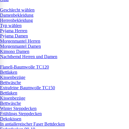
Geschlecht wählen
Damenbekleidung
Herrenbekleidung
Typ wählen
Pyjama Herren
Pyjama Damen
Morgenmantel Herren
Morgenmantel Damen
Kimono Damen
Nachthemd Herren und Damen
Flanell-Baumwolle TC120
Bettlaken
Kissenbezüge
Bettwäsche
Extrafeine Baumwolle TC150
Bettlaken
Kissenbezüge
Bettwäsche
Winter Steppdecken
Frühlings Steppdecken
Dekokissen
In antiallergischer Faser Bettdecken