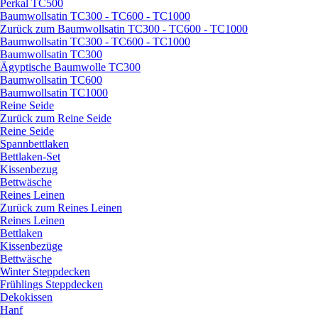
Perkal TC500
Baumwollsatin TC300 - TC600 - TC1000
Zurück zum Baumwollsatin TC300 - TC600 - TC1000
Baumwollsatin TC300 - TC600 - TC1000
Baumwollsatin TC300
Ägyptische Baumwolle TC300
Baumwollsatin TC600
Baumwollsatin TC1000
Reine Seide
Zurück zum Reine Seide
Reine Seide
Spannbettlaken
Bettlaken-Set
Kissenbezug
Bettwäsche
Reines Leinen
Zurück zum Reines Leinen
Reines Leinen
Bettlaken
Kissenbezüge
Bettwäsche
Winter Steppdecken
Frühlings Steppdecken
Dekokissen
Hanf