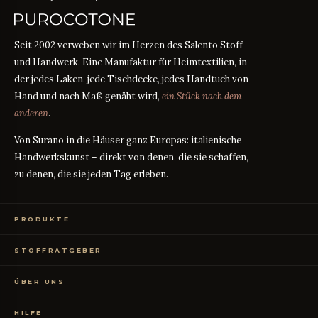
Seit 2002 verweben wir im Herzen des Salento Stoff
und Handwerk. Eine Manufaktur für Heimtextilien, in
der jedes Laken, jede Tischdecke, jedes Handtuch von
Hand und nach Maß genäht wird,
ein Stück nach dem
anderen
.
Von Surano in die Häuser ganz Europas: italienische
Handwerkskunst – direkt von denen, die sie schaffen,
zu denen, die sie jeden Tag erleben.
PRODUKTE
Bettwäsche
STOFFRATGEBER
Tischwäsche
Badtextilien
Maßanleitung
RATGEBER
Homewear
ÜBER UNS
Perkal oder Satin?
RATGEBER
Kostenlose Stoffproben
Was bedeutet TC?
RATGEBER
Wer wir sind
TC300 vs Ägyptische Baumwolle
RATGEBER
HILFE
OEKO-TEX-Zertifizierung