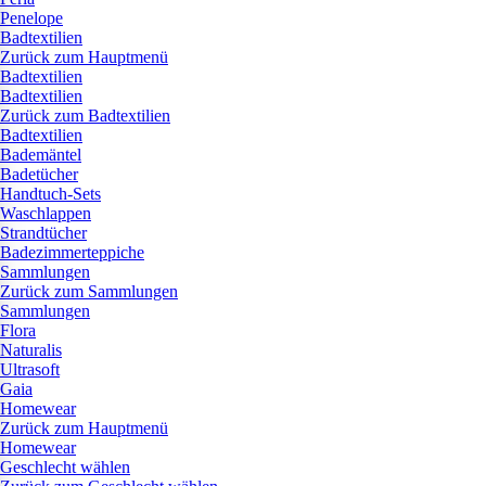
Penelope
Badtextilien
Zurück zum Hauptmenü
Badtextilien
Badtextilien
Zurück zum Badtextilien
Badtextilien
Bademäntel
Badetücher
Handtuch-Sets
Waschlappen
Strandtücher
Badezimmerteppiche
Sammlungen
Zurück zum Sammlungen
Sammlungen
Flora
Naturalis
Ultrasoft
Gaia
Homewear
Zurück zum Hauptmenü
Homewear
Geschlecht wählen