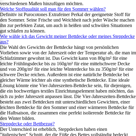
verschiedenen Maßen hinzufügen möchten.
Welche Stoffqualität soll man für den Sommer wählen?
Definitiv ist Purocotones Extrafeiner Perkal der geeignetste Stoff für
den Sommer. Seine Frische und Weichheit nach jeder Wäsche machen
ihn zur perfekten Zutat, um auch in heißen und schwülen Situationen
gut schlafen zu können.
Wie wähle ich das Gewicht meiner Bettdecke oder meines Steppdecke
aus?
Die Wahl des Gewichts der Bettdecke hängt von persönlichen
Vorlieben sowie von der Jahreszeit oder der Temperatur ab, die man im
Schlafzimmer gewohnt ist. Das Gewicht kann von 80g/m² für eine
leichte Frühlingsdecke bis zu 160g/m² für eine mittelschwere Decke
und von 200g/m² für eine leichte Winterdecke bis zu 350g/m² für eine
schwere Decke reichen. Außerdem ist eine natürliche Bettdecke bei
gleicher Wärme leichter als eine synthetische Bettdecke. Eine ideale
Lösung könnte eine Vier-Jahreszeiten-Bettdecke sein, für diejenigen,
die ein hochwertiges textiles Einrichtungselement haben möchten, das
sich zu jeder Jahreszeit anpassen lässt. Die Vier-Jahreszeiten-Bettdecke
besteht aus zwei Bettdecken mit unterschiedlichen Gewichten, einer
leichten Bettdecke für den Sommer und einer wärmeren Bettdecke für
die Halbsaison, die zusammen eine perfekt isolierende Bettdecke für
den Winter bilden.
Steppdecke oder Bettbezug?
Der Unterschied ist erheblich, Steppdecken haben einen
"italienischen" Schnitt, der die Füße des Bettes vollständig bedeckt