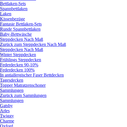
Bettlaken-Sets
Spannbettlaken
Laken
Kissenbezüge
Fantasie Bettlaken-Sets
Runde Spannbettlaken
Baby-Bettwäsche
Steppdecken Nach Maß
Zurück zum Steppdecken Nach Maß
Steppdecken Nach Maß
Winter Steppdecken
Frühlings Steppdecken
Federdecken 90-10%
Federdecken 100%
In antiallergischer Faser Bettdecken
Tagesdecken
Topper Matratzenschoner
Sammlungen
Zurück zum Sammlungen
Sammlungen
Gatsby
Arles
Twiggy
Charme
Oxford