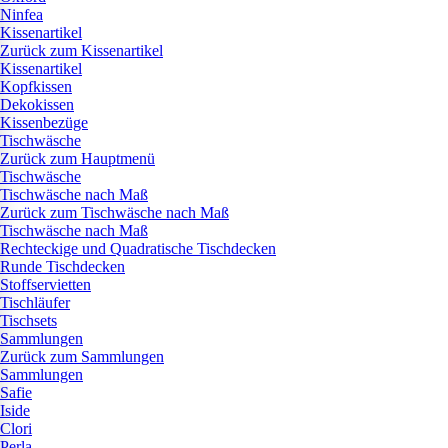
Ninfea
Kissenartikel
Zurück zum Kissenartikel
Kissenartikel
Kopfkissen
Dekokissen
Kissenbezüge
Tischwäsche
Zurück zum Hauptmenü
Tischwäsche
Tischwäsche nach Maß
Zurück zum Tischwäsche nach Maß
Tischwäsche nach Maß
Rechteckige und Quadratische Tischdecken
Runde Tischdecken
Stoffservietten
Tischläufer
Tischsets
Sammlungen
Zurück zum Sammlungen
Sammlungen
Safie
Iside
Clori
Perla