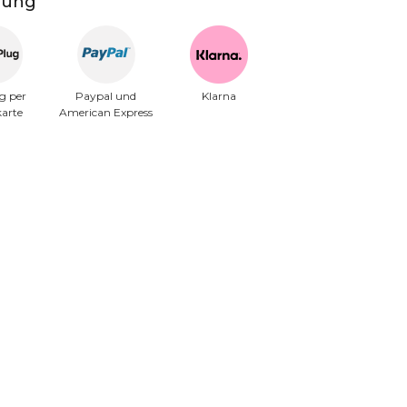
lung
g per
Paypal und
Klarna
karte
American Express