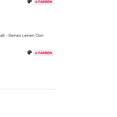
4 FARBEN
ß - Reines Leinen Clori
4 FARBEN