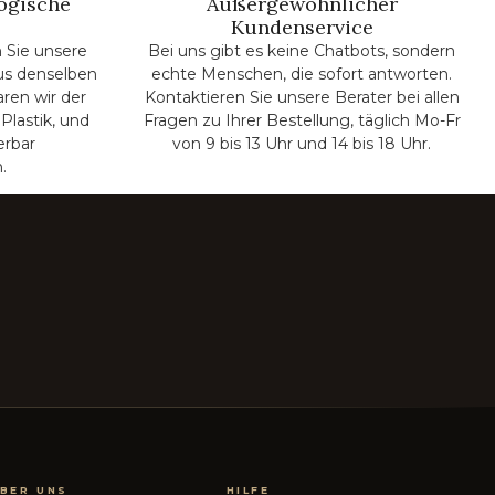
ogische
Außergewöhnlicher
Kundenservice
 Sie unsere
Bei uns gibt es keine Chatbots, sondern
us denselben
echte Menschen, die sofort antworten.
aren wir der
Kontaktieren Sie unsere Berater bei allen
Plastik, und
Fragen zu Ihrer Bestellung, täglich Mo-Fr
erbar
von 9 bis 13 Uhr und 14 bis 18 Uhr.
.
BER UNS
HILFE