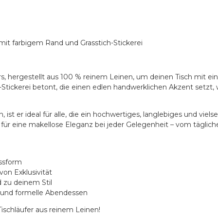
mit farbigem Rand und Grasstich-Stickerei
rs, hergestellt aus 100 % reinem Leinen, um deinen Tisch mit ei
Stickerei betont, die einen edlen handwerklichen Akzent setzt, 
st er ideal für alle, die ein hochwertiges, langlebiges und vi
t für eine makellose Eleganz bei jeder Gelegenheit – vom täglic
assform
von Exklusivität
 zu deinem Stil
h und formelle Abendessen
Tischläufer aus reinem Leinen!