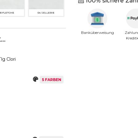
100% sichere Zah
03 FLETCHE
04 SELLERIE
Banküberweisung
Zahlun
..
Kredit
lg Clori
5 FARBEN