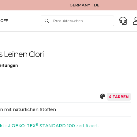
GERMANY | DE
TOFF
s Leinen Clori
4 FARBEN
en
mit
natürlichen Stoffen
®
kt ist
OEKO-TEX
STANDARD 100
zertifiziert.