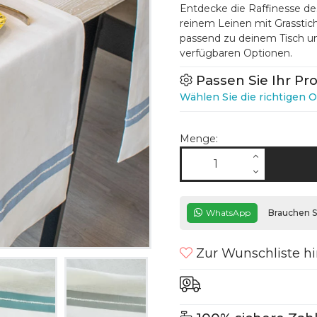
Entdecke die Raffinesse des
reinem Leinen mit Grasstic
passend zu deinem Tisch un
verfügbaren Optionen.
Passen Sie Ihr Pr
Wählen Sie die richtigen O
Menge:
WhatsApp
Brauchen Si
Zur Wunschliste h