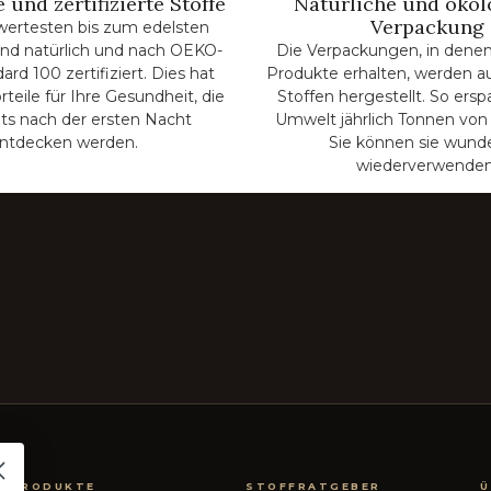
 und zertifizierte Stoffe
Natürliche und ökol
Verpackung
wertesten bis zum edelsten
 sind natürlich und nach OEKO-
Die Verpackungen, in denen
rd 100 zertifiziert. Dies hat
Produkte erhalten, werden a
rteile für Ihre Gesundheit, die
Stoffen hergestellt. So ersp
its nach der ersten Nacht
Umwelt jährlich Tonnen von 
ntdecken werden.
Sie können sie wund
wiederverwenden
PRODUKTE
STOFFRATGEBER
Ü