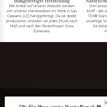
Maßgefertigte Herstellung
Natürliche
Alle Artikel auf unserer Website werden
Vom preis
von unseren Handwerkern im Werk in San
Stoff – alle
Cassiano (LE) handgefertigt. Da wir direkt
TEX® Standa
produzieren, erstellen wir jedes Stück nach
unzählige Vo
Maß und nach den Bedürfnissen Ihres
Sie bere
Zuhauses.
e