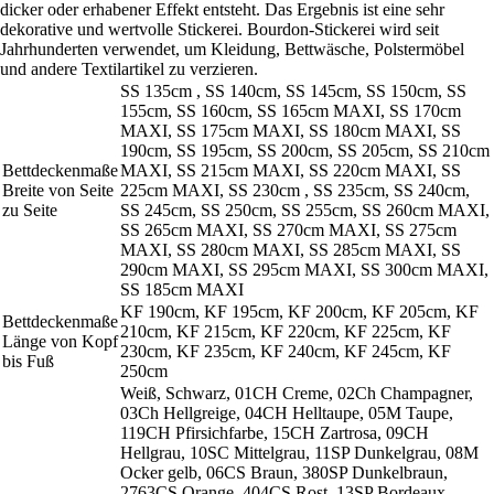
dicker oder erhabener Effekt entsteht. Das Ergebnis ist eine sehr
dekorative und wertvolle Stickerei. Bourdon-Stickerei wird seit
Jahrhunderten verwendet, um Kleidung, Bettwäsche, Polstermöbel
und andere Textilartikel zu verzieren.
SS 135cm , SS 140cm, SS 145cm, SS 150cm, SS
155cm, SS 160cm, SS 165cm MAXI, SS 170cm
MAXI, SS 175cm MAXI, SS 180cm MAXI, SS
190cm, SS 195cm, SS 200cm, SS 205cm, SS 210cm
Bettdeckenmaße
MAXI, SS 215cm MAXI, SS 220cm MAXI, SS
Breite von Seite
225cm MAXI, SS 230cm , SS 235cm, SS 240cm,
zu Seite
SS 245cm, SS 250cm, SS 255cm, SS 260cm MAXI,
SS 265cm MAXI, SS 270cm MAXI, SS 275cm
MAXI, SS 280cm MAXI, SS 285cm MAXI, SS
290cm MAXI, SS 295cm MAXI, SS 300cm MAXI,
SS 185cm MAXI
KF 190cm, KF 195cm, KF 200cm, KF 205cm, KF
Bettdeckenmaße
210cm, KF 215cm, KF 220cm, KF 225cm, KF
Länge von Kopf
230cm, KF 235cm, KF 240cm, KF 245cm, KF
bis Fuß
250cm
Weiß, Schwarz, 01CH Creme, 02Ch Champagner,
03Ch Hellgreige, 04CH Helltaupe, 05M Taupe,
119CH Pfirsichfarbe, 15CH Zartrosa, 09CH
Hellgrau, 10SC Mittelgrau, 11SP Dunkelgrau, 08M
Ocker gelb, 06CS Braun, 380SP Dunkelbraun,
2763CS Orange, 404CS Rost, 13SP Bordeaux,