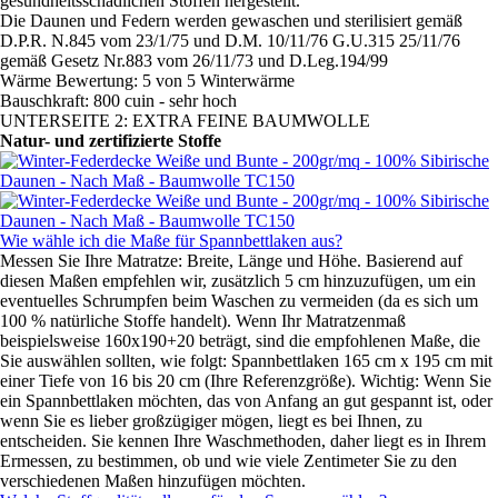
gesundheitsschädlichen Stoffen hergestellt.
Die Daunen und Federn werden gewaschen und sterilisiert gemäß
D.P.R. N.845 vom 23/1/75 und D.M. 10/11/76 G.U.315 25/11/76
gemäß Gesetz Nr.883 vom 26/11/73 und D.Leg.194/99
Wärme Bewertung: 5 von 5 Winterwärme
Bauschkraft: 800 cuin - sehr hoch
UNTERSEITE 2: EXTRA FEINE BAUMWOLLE
Natur- und zertifizierte Stoffe
Wie wähle ich die Maße für Spannbettlaken aus?
Messen Sie Ihre Matratze: Breite, Länge und Höhe. Basierend auf
diesen Maßen empfehlen wir, zusätzlich 5 cm hinzuzufügen, um ein
eventuelles Schrumpfen beim Waschen zu vermeiden (da es sich um
100 % natürliche Stoffe handelt). Wenn Ihr Matratzenmaß
beispielsweise 160x190+20 beträgt, sind die empfohlenen Maße, die
Sie auswählen sollten, wie folgt: Spannbettlaken 165 cm x 195 cm mit
einer Tiefe von 16 bis 20 cm (Ihre Referenzgröße). Wichtig: Wenn Sie
ein Spannbettlaken möchten, das von Anfang an gut gespannt ist, oder
wenn Sie es lieber großzügiger mögen, liegt es bei Ihnen, zu
entscheiden. Sie kennen Ihre Waschmethoden, daher liegt es in Ihrem
Ermessen, zu bestimmen, ob und wie viele Zentimeter Sie zu den
verschiedenen Maßen hinzufügen möchten.