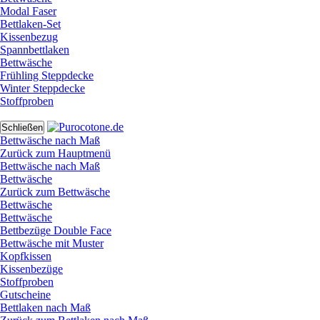
Modal Faser
Bettlaken-Set
Kissenbezug
Spannbettlaken
Bettwäsche
Frühling Steppdecke
Winter Steppdecke
Stoffproben
Schließen
Bettwäsche nach Maß
Zurück zum Hauptmenü
Bettwäsche nach Maß
Bettwäsche
Zurück zum Bettwäsche
Bettwäsche
Bettwäsche
Bettbezüge Double Face
Bettwäsche mit Muster
Kopfkissen
Kissenbezüge
Stoffproben
Gutscheine
Bettlaken nach Maß