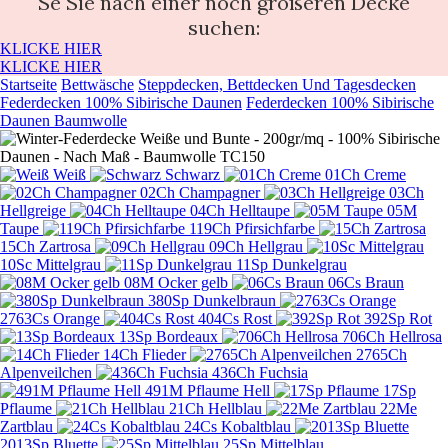
Se Sie nach einer noch größeren Decke
suchen:
KLICKE HIER
KLICKE HIER
Startseite
Bettwäsche
Steppdecken, Bettdecken Und Tagesdecken
Federdecken 100% Sibirische Daunen
Federdecken 100% Sibirische
Daunen Baumwolle
Weiß
Schwarz
01Ch Creme
02Ch Champagner
03Ch
Hellgreige
04Ch Helltaupe
05M
Taupe
119Ch Pfirsichfarbe
15Ch Zartrosa
09Ch Hellgrau
10Sc Mittelgrau
11Sp Dunkelgrau
08M Ocker gelb
06Cs Braun
380Sp Dunkelbraun
2763Cs Orange
404Cs Rost
392Sp Rot
13Sp Bordeaux
706Ch Hellrosa
14Ch Flieder
2765Ch
Alpenveilchen
436Ch Fuchsia
491M Pflaume Hell
17Sp
Pflaume
21Ch Hellblau
22Me
Zartblau
24Cs Kobaltblau
2013Sp Bluette
25Sp Mittelblau