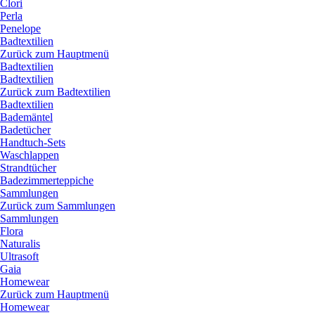
Clori
Perla
Penelope
Badtextilien
Zurück zum Hauptmenü
Badtextilien
Badtextilien
Zurück zum Badtextilien
Badtextilien
Bademäntel
Badetücher
Handtuch-Sets
Waschlappen
Strandtücher
Badezimmerteppiche
Sammlungen
Zurück zum Sammlungen
Sammlungen
Flora
Naturalis
Ultrasoft
Gaia
Homewear
Zurück zum Hauptmenü
Homewear