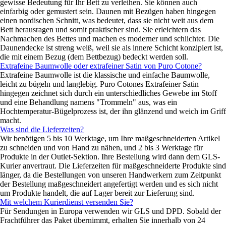
gewisse Bedeutung für Ihr Bett zu verleihen. Sie können auch
einfarbig oder gemustert sein. Daunen mit Bezügen haben hingegen
einen nordischen Schnitt, was bedeutet, dass sie nicht weit aus dem
Bett herausragen und somit praktischer sind. Sie erleichtern das
Nachmachen des Bettes und machen es moderner und schlichter. Die
Daunendecke ist streng weiß, weil sie als innere Schicht konzipiert ist,
die mit einem Bezug (dem Bettbezug) bedeckt werden soll.
Extrafeine Baumwolle oder extrafeiner Satin von Puro Cotone?
Extrafeine Baumwolle ist die klassische und einfache Baumwolle,
leicht zu bügeln und langlebig. Puro Cotones Extrafeiner Satin
hingegen zeichnet sich durch ein unterschiedliches Gewebe im Stoff
und eine Behandlung namens "Trommeln" aus, was ein
Hochtemperatur-Bügelprozess ist, der ihn glänzend und weich im Griff
macht.
Was sind die Lieferzeiten?
Wir benötigen 5 bis 10 Werktage, um Ihre maßgeschneiderten Artikel
zu schneiden und von Hand zu nähen, und 2 bis 3 Werktage für
Produkte in der Outlet-Sektion. Ihre Bestellung wird dann dem GLS-
Kurier anvertraut. Die Lieferzeiten für maßgeschneiderte Produkte sind
länger, da die Bestellungen von unseren Handwerkern zum Zeitpunkt
der Bestellung maßgeschneidert angefertigt werden und es sich nicht
um Produkte handelt, die auf Lager bereit zur Lieferung sind.
Mit welchem Kurierdienst versenden Sie?
Für Sendungen in Europa verwenden wir GLS und DPD. Sobald der
Frachtführer das Paket übernimmt, erhalten Sie innerhalb von 24