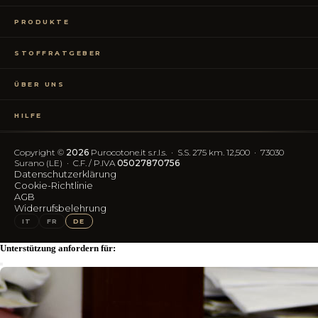
PRODUKTE
Bettwäsche
STOFFRATGEBER
Tischwäsche
Badtextilien
Maßanleitung
RATGEBER
Homewear
ÜBER UNS
Perkal oder Satin?
RATGEBER
Kostenlose Stoffproben
Was bedeutet TC?
RATGEBER
Wer wir sind
TC300 vs Ägyptische Baumwolle
RATGEBER
HILFE
OEKO-TEX-Zertifizierung
Vereinfachter Widerruf
Kontakt
Blog
FAQ
Copyright ©
2026
Purocotone.it s.r.l.s. · S.S. 275 km. 12,500 · 73030
Trustpilot-Bewertungen
Versandkosten
Surano (LE) · C.F. / P.IVA
05027870756
Datenschutzerklärung
Cookie-Richtlinie
FOLGEN SIE UNS
AGB
Widerrufsbelehrung
IG
FB
IT
FR
DE
Unterstützung anfordern für: