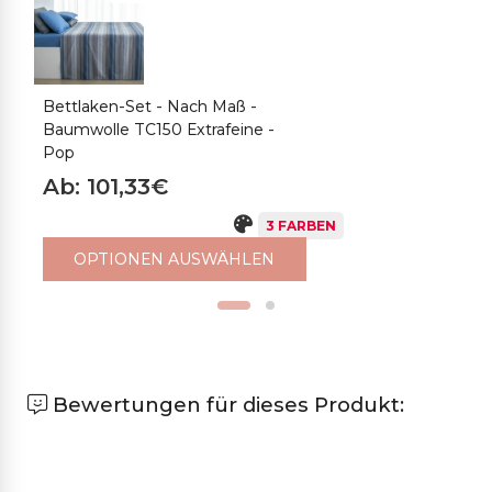
Bettlaken-Set - Nach Maß -
F
Baumwolle TC150 Extrafeine -
-
Pop
P
Ab: 101,33€
A
3 FARBEN
OPTIONEN AUSWÄHLEN
Bewertungen für dieses Produkt: