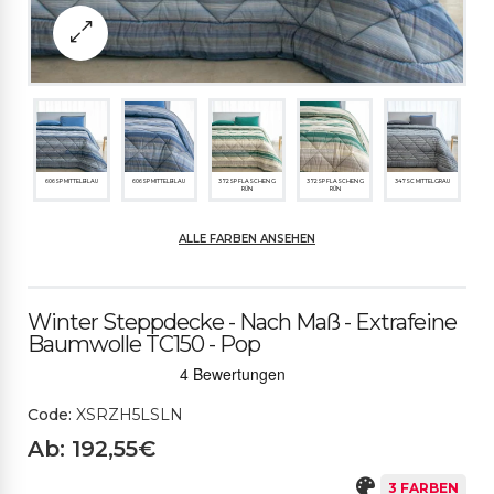
606SP MITTELBLAU
606SP MITTELBLAU
372SP FLASCHEN G
372SP FLASCHEN G
347SC MITTELGRAU
RÜN
RÜN
ALLE FARBEN ANSEHEN
347SC MITTELGRAU
Winter Steppdecke - Nach Maß - Extrafeine
Baumwolle TC150 - Pop
Code:
XSRZH5LSLN
Ab: 192,55€
3 FARBEN