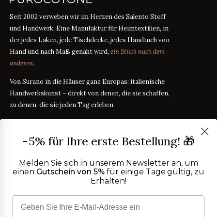
Seit 2002 verweben wir im Herzen des Salento Stoff
und Handwerk. Eine Manufaktur für Heimtextilien, in
der jedes Laken, jede Tischdecke, jedes Handtuch von
Hand und nach Maß genäht wird,
ein Stück nach dem
anderen
.
Von Surano in die Häuser ganz Europas: italienische
Handwerkskunst – direkt von denen, die sie schaffen,
zu denen, die sie jeden Tag erleben.
PRODUKTE
-5% für Ihre erste Bestellung! 🎁
Bettwäsche
STOFFRATGEBER
Tischwäsche
Melden Sie sich in unserem Newsletter an, um
Badtextilien
einen
Gutschein von 5%
für einige Tage gültig, zu
Maßanleitung
RATGEBER
Erhalten!
Homewear
ÜBER UNS
Perkal oder Satin?
RATGEBER
Kostenlose Stoffproben
Was bedeutet TC?
RATGEBER
Wer wir sind
TC300 vs Ägyptische Baumwolle
HILFE
RATGEBER
OEKO-TEX-Zertifizierung
Vereinfachter Widerruf