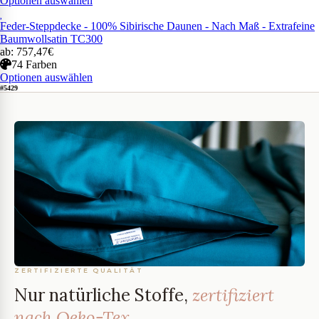
Optionen auswählen
Feder-Steppdecke - 100% Sibirische Daunen - Nach Maß - Extrafeine
Baumwollsatin TC300
ab: 757,47€
74 Farben
Optionen auswählen
#5429
ZERTIFIZIERTE QUALITÄT
Nur natürliche Stoffe,
zertifiziert
nach Oeko-Tex.