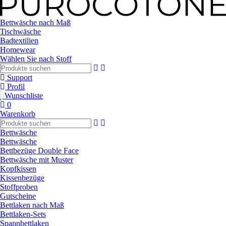
Bettwäsche nach Maß
Tischwäsche
Badtextilien
Homewear
Wählen Sie nach Stoff
Support
Profil
Wunschliste
0
Warenkorb
Bettwäsche
Bettwäsche
Bettbezüge Double Face
Bettwäsche mit Muster
Kopfkissen
Kissenbezüge
Stoffproben
Gutscheine
Bettlaken nach Maß
Bettlaken-Sets
Spannbettlaken