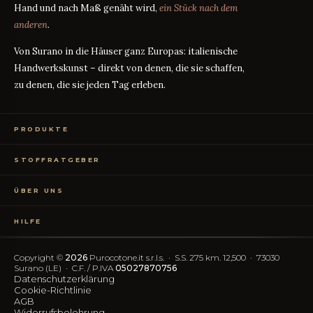
Hand und nach Maß genäht wird,
ein Stück nach dem
anderen
.
Von Surano in die Häuser ganz Europas: italienische
Handwerkskunst – direkt von denen, die sie schaffen,
zu denen, die sie jeden Tag erleben.
PRODUKTE
Bettwäsche
STOFFRATGEBER
Tischwäsche
Badtextilien
Maßanleitung
RATGEBER
Homewear
ÜBER UNS
Perkal oder Satin?
RATGEBER
Kostenlose Stoffproben
Was bedeutet TC?
RATGEBER
Wer wir sind
TC300 vs Ägyptische Baumwolle
RATGEBER
HILFE
OEKO-TEX-Zertifizierung
Vereinfachter Widerruf
Kontakt
Blog
FAQ
Copyright ©
2026
Purocotone.it s.r.l.s. · S.S. 275 km. 12,500 · 73030
Trustpilot-Bewertungen
Versandkosten
Surano (LE) · C.F. / P.IVA
05027870756
Datenschutzerklärung
Cookie-Richtlinie
FOLGEN SIE UNS
AGB
Widerrufsbelehrung