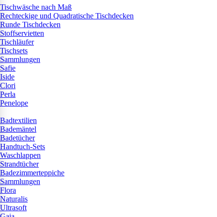
Tischwäsche nach Maß
Rechteckige und Quadratische Tischdecken
Runde Tischdecken
Stoffservietten
Tischläufer
Tischsets
Sammlungen
Safie
Iside
Clori
Perla
Penelope
Badtextilien
Bademäntel
Badetücher
Handtuch-Sets
Waschlappen
Strandtücher
Badezimmerteppiche
Sammlungen
Flora
Naturalis
Ultrasoft
Gaia