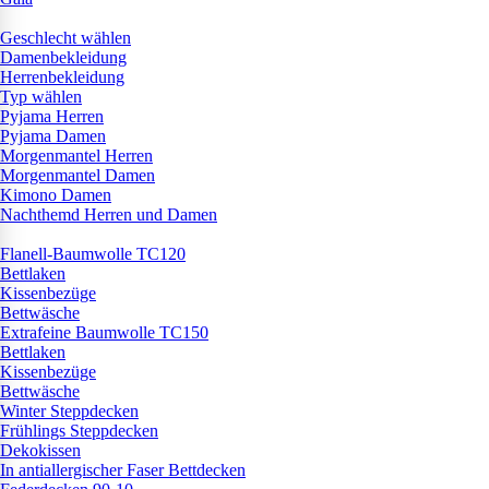
Geschlecht wählen
Damenbekleidung
Herrenbekleidung
Typ wählen
Pyjama Herren
Pyjama Damen
Morgenmantel Herren
Morgenmantel Damen
Kimono Damen
Nachthemd Herren und Damen
Flanell-Baumwolle TC120
Bettlaken
Kissenbezüge
Bettwäsche
Extrafeine Baumwolle TC150
Bettlaken
Kissenbezüge
Bettwäsche
Winter Steppdecken
Frühlings Steppdecken
Dekokissen
In antiallergischer Faser Bettdecken