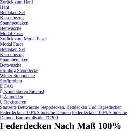
Zurück zum Hanf
Hanf
Bettlaken-Set
Kissenbezug
Spannbettlaken
Bettwäsche
Modal Faser
Zurück zum Modal Faser
Modal Faser
Bettlaken-Set
Kissenbezug
Spannbettlaken
Bettwäsche
Frühling Steppdecke
Winter Steppdecke
Stoffproben
FAQ
Kontaktieren Sie uns!
Anmelden
Registrieren
Startseite
Bettwäsche
Steppdecken, Bettdecken Und Tagesdecken
Federdecken 100% Sibirische Daunen
Federdecken 100% Sibirische
Daunen Baumwollsatin TC300
Federdecken Nach Maß 100%