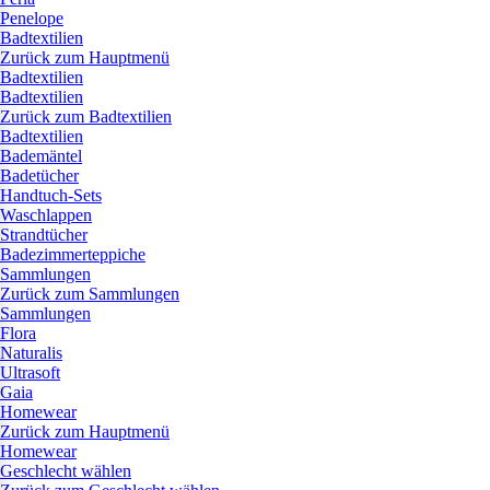
Penelope
Badtextilien
Zurück zum Hauptmenü
Badtextilien
Badtextilien
Zurück zum Badtextilien
Badtextilien
Bademäntel
Badetücher
Handtuch-Sets
Waschlappen
Strandtücher
Badezimmerteppiche
Sammlungen
Zurück zum Sammlungen
Sammlungen
Flora
Naturalis
Ultrasoft
Gaia
Homewear
Zurück zum Hauptmenü
Homewear
Geschlecht wählen