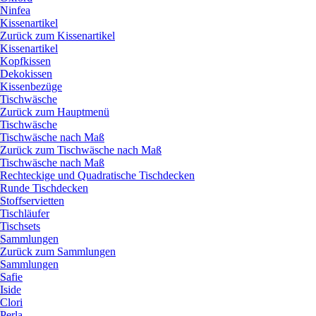
Ninfea
Kissenartikel
Zurück zum Kissenartikel
Kissenartikel
Kopfkissen
Dekokissen
Kissenbezüge
Tischwäsche
Zurück zum Hauptmenü
Tischwäsche
Tischwäsche nach Maß
Zurück zum Tischwäsche nach Maß
Tischwäsche nach Maß
Rechteckige und Quadratische Tischdecken
Runde Tischdecken
Stoffservietten
Tischläufer
Tischsets
Sammlungen
Zurück zum Sammlungen
Sammlungen
Safie
Iside
Clori
Perla