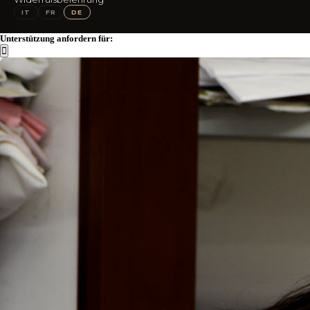
IG
FB
IT
FR
DE
Unterstützung anfordern für: