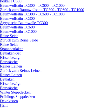
Perkal TC500
Baumwollsatin TC300 - TC600 - TC1000
Zurück zum Baumwollsatin TC300 - TC600 - TC1000
Baumwollsatin TC300 - TC600 - TC1000
Baumwollsatin TC300
Ägyptische Baumwolle TC300
Baumwollsatin TC600
Baumwollsatin TC1000
Reine Seide
Zurück zum Reine Seide
Reine Seide
Spannbettlaken
Bettlaken-Set
Kissenbezug
Bettwäsche
Reines Leinen
Zurück zum Reines Leinen
Reines Leinen
Bettlaken
Kissenbezüge
Bettwäsche
Winter Steppdecken
Frühlings Steppdecken
Dekokissen
Hanf