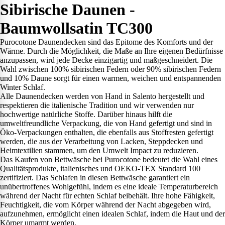
Sibirische Daunen -
Baumwollsatin TC300
Purocotone Daunendecken sind das Epitome des Komforts und der
Wärme. Durch die Möglichkeit, die Maße an Ihre eigenen Bedürfnisse
anzupassen, wird jede Decke einzigartig und maßgeschneidert. Die
Wahl zwischen 100% sibirischen Federn oder 90% sibirischen Federn
und 10% Daune sorgt für einen warmen, weichen und entspannenden
Winter Schlaf.
Alle Daunendecken werden von Hand in Salento hergestellt und
respektieren die italienische Tradition und wir verwenden nur
hochwertige natürliche Stoffe. Darüber hinaus hilft die
umweltfreundliche Verpackung, die von Hand gefertigt und sind in
Öko-Verpackungen enthalten, die ebenfalls aus Stoffresten gefertigt
werden, die aus der Verarbeitung von Lacken, Steppdecken und
Heimtextilien stammen, um den Umwelt Impact zu reduzieren.
Das Kaufen von Bettwäsche bei Purocotone bedeutet die Wahl eines
Qualitätsprodukte, italienisches und OEKO-TEX Standard 100
zertifiziert. Das Schlafen in diesen Bettwäsche garantiert ein
unübertroffenes Wohlgefühl, indem es eine ideale Temperaturbereich
während der Nacht für echten Schlaf beibehält. Ihre hohe Fähigkeit,
Feuchtigkeit, die vom Körper während der Nacht abgegeben wird,
aufzunehmen, ermöglicht einen idealen Schlaf, indem die Haut und der
Körper umarmt werden.