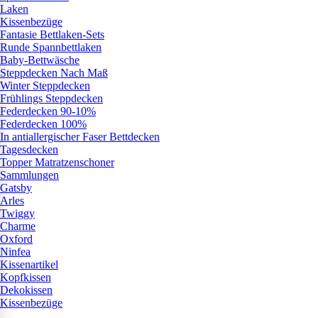
Laken
Kissenbezüge
Fantasie Bettlaken-Sets
Runde Spannbettlaken
Baby-Bettwäsche
Steppdecken Nach Maß
Winter Steppdecken
Frühlings Steppdecken
Federdecken 90-10%
Federdecken 100%
In antiallergischer Faser Bettdecken
Tagesdecken
Topper Matratzenschoner
Sammlungen
Gatsby
Arles
Twiggy
Charme
Oxford
Ninfea
Kissenartikel
Kopfkissen
Dekokissen
Kissenbezüge