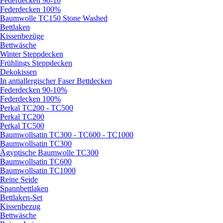
Federdecken 90-10
Federdecken 100%
Baumwolle TC150 Stone Washed
Bettlaken
Kissenbezüge
Bettwäsche
Winter Steppdecken
Frühlings Steppdecken
Dekokissen
In antiallergischer Faser Bettdecken
Federdecken 90-10%
Federdecken 100%
Perkal TC200 - TC500
Perkal TC200
Perkal TC500
Baumwollsatin TC300 - TC600 - TC1000
Baumwollsatin TC300
Ägyptische Baumwolle TC300
Baumwollsatin TC600
Baumwollsatin TC1000
Reine Seide
Spannbettlaken
Bettlaken-Set
Kissenbezug
Bettwäsche