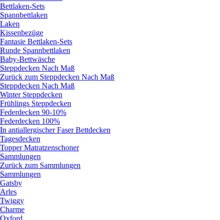
Bettlaken-Sets
Spannbettlaken
Laken
Kissenbezüge
Fantasie Bettlaken-Sets
Runde Spannbettlaken
Baby-Bettwäsche
Steppdecken Nach Maß
Zurück zum Steppdecken Nach Maß
Steppdecken Nach Maß
Winter Steppdecken
Frühlings Steppdecken
Federdecken 90-10%
Federdecken 100%
In antiallergischer Faser Bettdecken
Tagesdecken
Topper Matratzenschoner
Sammlungen
Zurück zum Sammlungen
Sammlungen
Gatsby
Arles
Twiggy
Charme
Oxford