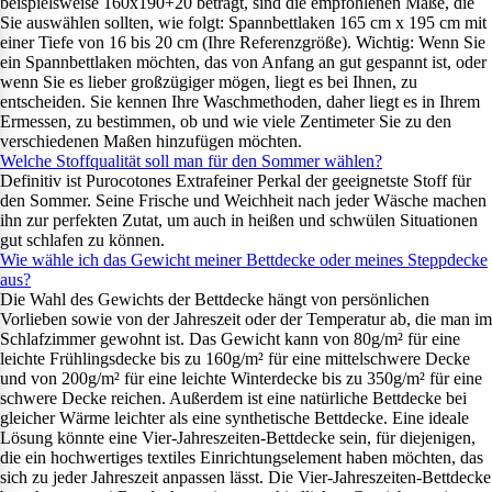
beispielsweise 160x190+20 beträgt, sind die empfohlenen Maße, die
Sie auswählen sollten, wie folgt: Spannbettlaken 165 cm x 195 cm mit
einer Tiefe von 16 bis 20 cm (Ihre Referenzgröße). Wichtig: Wenn Sie
ein Spannbettlaken möchten, das von Anfang an gut gespannt ist, oder
wenn Sie es lieber großzügiger mögen, liegt es bei Ihnen, zu
entscheiden. Sie kennen Ihre Waschmethoden, daher liegt es in Ihrem
Ermessen, zu bestimmen, ob und wie viele Zentimeter Sie zu den
verschiedenen Maßen hinzufügen möchten.
Welche Stoffqualität soll man für den Sommer wählen?
Definitiv ist Purocotones Extrafeiner Perkal der geeignetste Stoff für
den Sommer. Seine Frische und Weichheit nach jeder Wäsche machen
ihn zur perfekten Zutat, um auch in heißen und schwülen Situationen
gut schlafen zu können.
Wie wähle ich das Gewicht meiner Bettdecke oder meines Steppdecke
aus?
Die Wahl des Gewichts der Bettdecke hängt von persönlichen
Vorlieben sowie von der Jahreszeit oder der Temperatur ab, die man im
Schlafzimmer gewohnt ist. Das Gewicht kann von 80g/m² für eine
leichte Frühlingsdecke bis zu 160g/m² für eine mittelschwere Decke
und von 200g/m² für eine leichte Winterdecke bis zu 350g/m² für eine
schwere Decke reichen. Außerdem ist eine natürliche Bettdecke bei
gleicher Wärme leichter als eine synthetische Bettdecke. Eine ideale
Lösung könnte eine Vier-Jahreszeiten-Bettdecke sein, für diejenigen,
die ein hochwertiges textiles Einrichtungselement haben möchten, das
sich zu jeder Jahreszeit anpassen lässt. Die Vier-Jahreszeiten-Bettdecke