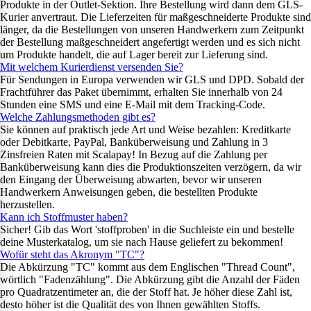
Produkte in der Outlet-Sektion. Ihre Bestellung wird dann dem GLS-
Kurier anvertraut. Die Lieferzeiten für maßgeschneiderte Produkte sind
länger, da die Bestellungen von unseren Handwerkern zum Zeitpunkt
der Bestellung maßgeschneidert angefertigt werden und es sich nicht
um Produkte handelt, die auf Lager bereit zur Lieferung sind.
Mit welchem Kurierdienst versenden Sie?
Für Sendungen in Europa verwenden wir GLS und DPD. Sobald der
Frachtführer das Paket übernimmt, erhalten Sie innerhalb von 24
Stunden eine SMS und eine E-Mail mit dem Tracking-Code.
Welche Zahlungsmethoden gibt es?
Sie können auf praktisch jede Art und Weise bezahlen: Kreditkarte
oder Debitkarte, PayPal, Banküberweisung und Zahlung in 3
Zinsfreien Raten mit Scalapay! In Bezug auf die Zahlung per
Banküberweisung kann dies die Produktionszeiten verzögern, da wir
den Eingang der Überweisung abwarten, bevor wir unseren
Handwerkern Anweisungen geben, die bestellten Produkte
herzustellen.
Kann ich Stoffmuster haben?
Sicher! Gib das Wort 'stoffproben' in die Suchleiste ein und bestelle
deine Musterkatalog, um sie nach Hause geliefert zu bekommen!
Wofür steht das Akronym "TC"?
Die Abkürzung "TC" kommt aus dem Englischen "Thread Count",
wörtlich "Fadenzählung". Die Abkürzung gibt die Anzahl der Fäden
pro Quadratzentimeter an, die der Stoff hat. Je höher diese Zahl ist,
desto höher ist die Qualität des von Ihnen gewählten Stoffs.