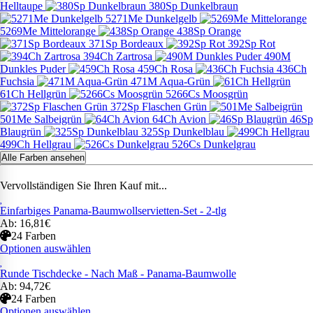
Helltaupe
380Sp Dunkelbraun
5271Me Dunkelgelb
5269Me Mittelorange
438Sp Orange
371Sp Bordeaux
392Sp Rot
394Ch Zartrosa
490M
Dunkles Puder
459Ch Rosa
436Ch
Fuchsia
471M Aqua-Grün
61Ch Hellgrün
5266Cs Moosgrün
372Sp Flaschen Grün
501Me Salbeigrün
64Ch Avion
46Sp
Blaugrün
325Sp Dunkelblau
499Ch Hellgrau
526Cs Dunkelgrau
Alle Farben ansehen
Vervollständigen Sie Ihren Kauf mit...
Einfarbiges Panama-Baumwollservietten-Set - 2-tlg
Ab: 16,81€
24 Farben
Optionen auswählen
Runde Tischdecke - Nach Maß - Panama-Baumwolle
Ab: 94,72€
24 Farben
Optionen auswählen