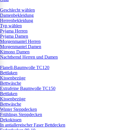
Geschlecht wählen
Damenbekleidung
Herrenbekleidung
Typ wählen
Pyjama Herren
Pyjama Damen
Morgenmantel Herren
Morgenmantel Damen
Kimono Damen
Nachthemd Herren und Damen
Flanell-Baumwolle TC120
Bettlaken
Kissenbezüge
Bettwäsche
Extrafeine Baumwolle TC150
Bettlaken
Kissenbezüge
Bettwäsche
Winter Steppdecken
Frühlings Steppdecken
Dekokissen
In antiallergischer Faser Bettdecken