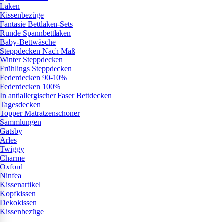
Laken
Kissenbezüge
Fantasie Bettlaken-Sets
Runde Spannbettlaken
Baby-Bettwäsche
Steppdecken Nach Maß
Winter Steppdecken
Frühlings Steppdecken
Federdecken 90-10%
Federdecken 100%
In antiallergischer Faser Bettdecken
Tagesdecken
Topper Matratzenschoner
Sammlungen
Gatsby
Arles
Twiggy
Charme
Oxford
Ninfea
Kissenartikel
Kopfkissen
Dekokissen
Kissenbezüge