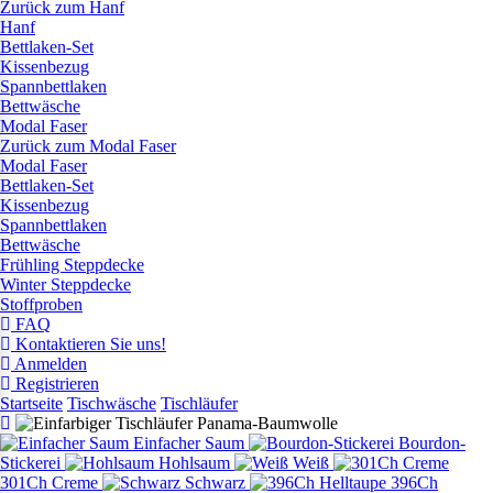
Zurück zum Hanf
Hanf
Bettlaken-Set
Kissenbezug
Spannbettlaken
Bettwäsche
Modal Faser
Zurück zum Modal Faser
Modal Faser
Bettlaken-Set
Kissenbezug
Spannbettlaken
Bettwäsche
Frühling Steppdecke
Winter Steppdecke
Stoffproben
FAQ
Kontaktieren Sie uns!
Anmelden
Registrieren
Startseite
Tischwäsche
Tischläufer
Einfacher Saum
Bourdon-
Stickerei
Hohlsaum
Weiß
301Ch Creme
Schwarz
396Ch