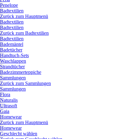
Penelope
Badtextilien
Zurück zum Hauptmenü
Badtextilien
Badtextilien
Zurück zum Badtextilien
Badtextilien
Bademäntel
Badetücher
Handtuch-Sets
Waschlappen
Strandtücher
Badezimmerteppiche
Sammlungen
Zurück zum Sammlungen
Sammlungen
Flora
Naturalis
Ultrasoft
Gaia
Homewear
Zurück zum Hauptmenü
Homewear
Geschlecht wählen