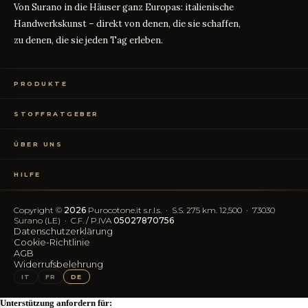
Von Surano in die Häuser ganz Europas: italienische
Handwerkskunst – direkt von denen, die sie schaffen,
zu denen, die sie jeden Tag erleben.
PRODUKTE
Bettwäsche
STOFFRATGEBER
Tischwäsche
Badtextilien
Maßanleitung
RATGEBER
Homewear
ÜBER UNS
Perkal oder Satin?
RATGEBER
Kostenlose Stoffproben
Was bedeutet TC?
RATGEBER
Wer wir sind
TC300 vs Ägyptische Baumwolle
RATGEBER
HILFE
OEKO-TEX-Zertifizierung
Vereinfachter Widerruf
Kontakt
Blog
FAQ
Copyright ©
2026
Purocotone.it s.r.l.s. · S.S. 275 km. 12,500 · 73030
Trustpilot-Bewertungen
Versandkosten
Surano (LE) · C.F. / P.IVA
05027870756
Datenschutzerklärung
Cookie-Richtlinie
FOLGEN SIE UNS
AGB
Widerrufsbelehrung
IG
FB
IT
FR
DE
Unterstützung anfordern für: