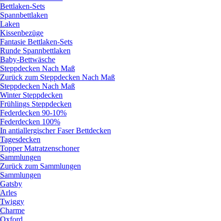
Bettlaken-Sets
Spannbettlaken
Laken
Kissenbezüge
Fantasie Bettlaken-Sets
Runde Spannbettlaken
Baby-Bettwäsche
Steppdecken Nach Maß
Zurück zum Steppdecken Nach Maß
Steppdecken Nach Maß
Winter Steppdecken
Frühlings Steppdecken
Federdecken 90-10%
Federdecken 100%
In antiallergischer Faser Bettdecken
Tagesdecken
Topper Matratzenschoner
Sammlungen
Zurück zum Sammlungen
Sammlungen
Gatsby
Arles
Twiggy
Charme
Oxford