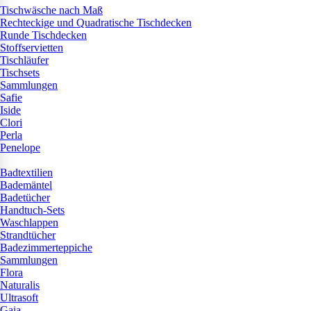
Tischwäsche nach Maß
Rechteckige und Quadratische Tischdecken
Runde Tischdecken
Stoffservietten
Tischläufer
Tischsets
Sammlungen
Safie
Iside
Clori
Perla
Penelope
Badtextilien
Bademäntel
Badetücher
Handtuch-Sets
Waschlappen
Strandtücher
Badezimmerteppiche
Sammlungen
Flora
Naturalis
Ultrasoft
Gaia