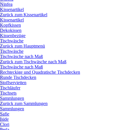
Ninfea
Kissenartikel
Zurück zum Kissenartikel
Kissenartikel
Kopfkissen
Dekokissen
Kissenbezüge
Tischwäsche
Zurück zum Hauptmenü
Tischwäsche
Tischwäsche nach Maß
Zurück zum Tischwäsche nach Maß
Tischwäsche nach Maß
Rechteckige und Quadratische Tischdecken
Runde Tischdecken
Stoffservietten
Tischläufer
Tischsets
Sammlungen
Zurück zum Sammlungen
Sammlungen
Safie
Iside
Clori
Perla