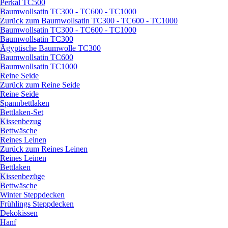
Perkal TC500
Baumwollsatin TC300 - TC600 - TC1000
Zurück zum Baumwollsatin TC300 - TC600 - TC1000
Baumwollsatin TC300 - TC600 - TC1000
Baumwollsatin TC300
Ägyptische Baumwolle TC300
Baumwollsatin TC600
Baumwollsatin TC1000
Reine Seide
Zurück zum Reine Seide
Reine Seide
Spannbettlaken
Bettlaken-Set
Kissenbezug
Bettwäsche
Reines Leinen
Zurück zum Reines Leinen
Reines Leinen
Bettlaken
Kissenbezüge
Bettwäsche
Winter Steppdecken
Frühlings Steppdecken
Dekokissen
Hanf