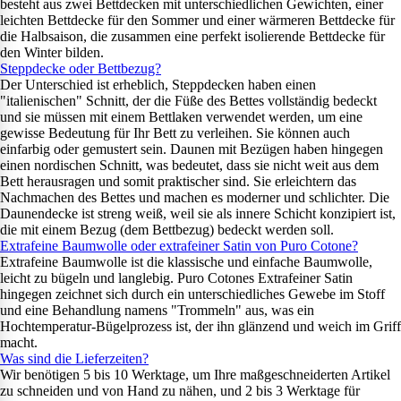
besteht aus zwei Bettdecken mit unterschiedlichen Gewichten, einer
leichten Bettdecke für den Sommer und einer wärmeren Bettdecke für
die Halbsaison, die zusammen eine perfekt isolierende Bettdecke für
den Winter bilden.
Steppdecke oder Bettbezug?
Der Unterschied ist erheblich, Steppdecken haben einen
"italienischen" Schnitt, der die Füße des Bettes vollständig bedeckt
und sie müssen mit einem Bettlaken verwendet werden, um eine
gewisse Bedeutung für Ihr Bett zu verleihen. Sie können auch
einfarbig oder gemustert sein. Daunen mit Bezügen haben hingegen
einen nordischen Schnitt, was bedeutet, dass sie nicht weit aus dem
Bett herausragen und somit praktischer sind. Sie erleichtern das
Nachmachen des Bettes und machen es moderner und schlichter. Die
Daunendecke ist streng weiß, weil sie als innere Schicht konzipiert ist,
die mit einem Bezug (dem Bettbezug) bedeckt werden soll.
Extrafeine Baumwolle oder extrafeiner Satin von Puro Cotone?
Extrafeine Baumwolle ist die klassische und einfache Baumwolle,
leicht zu bügeln und langlebig. Puro Cotones Extrafeiner Satin
hingegen zeichnet sich durch ein unterschiedliches Gewebe im Stoff
und eine Behandlung namens "Trommeln" aus, was ein
Hochtemperatur-Bügelprozess ist, der ihn glänzend und weich im Griff
macht.
Was sind die Lieferzeiten?
Wir benötigen 5 bis 10 Werktage, um Ihre maßgeschneiderten Artikel
zu schneiden und von Hand zu nähen, und 2 bis 3 Werktage für