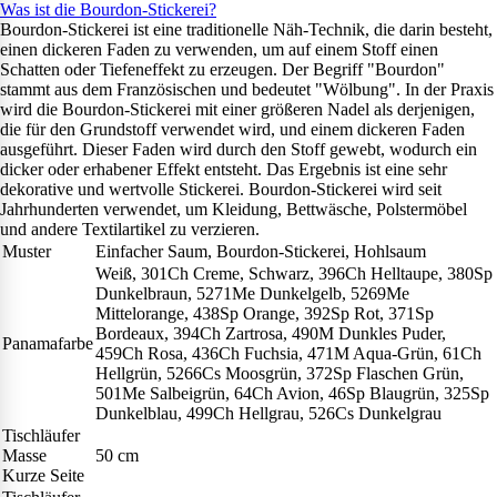
Was ist die Bourdon-Stickerei?
Bourdon-Stickerei ist eine traditionelle Näh-Technik, die darin besteht,
einen dickeren Faden zu verwenden, um auf einem Stoff einen
Schatten oder Tiefeneffekt zu erzeugen. Der Begriff "Bourdon"
stammt aus dem Französischen und bedeutet "Wölbung". In der Praxis
wird die Bourdon-Stickerei mit einer größeren Nadel als derjenigen,
die für den Grundstoff verwendet wird, und einem dickeren Faden
ausgeführt. Dieser Faden wird durch den Stoff gewebt, wodurch ein
dicker oder erhabener Effekt entsteht. Das Ergebnis ist eine sehr
dekorative und wertvolle Stickerei. Bourdon-Stickerei wird seit
Jahrhunderten verwendet, um Kleidung, Bettwäsche, Polstermöbel
und andere Textilartikel zu verzieren.
Muster
Einfacher Saum, Bourdon-Stickerei, Hohlsaum
Weiß, 301Ch Creme, Schwarz, 396Ch Helltaupe, 380Sp
Dunkelbraun, 5271Me Dunkelgelb, 5269Me
Mittelorange, 438Sp Orange, 392Sp Rot, 371Sp
Bordeaux, 394Ch Zartrosa, 490M Dunkles Puder,
Panamafarbe
459Ch Rosa, 436Ch Fuchsia, 471M Aqua-Grün, 61Ch
Hellgrün, 5266Cs Moosgrün, 372Sp Flaschen Grün,
501Me Salbeigrün, 64Ch Avion, 46Sp Blaugrün, 325Sp
Dunkelblau, 499Ch Hellgrau, 526Cs Dunkelgrau
Tischläufer
Masse
50 cm
Kurze Seite