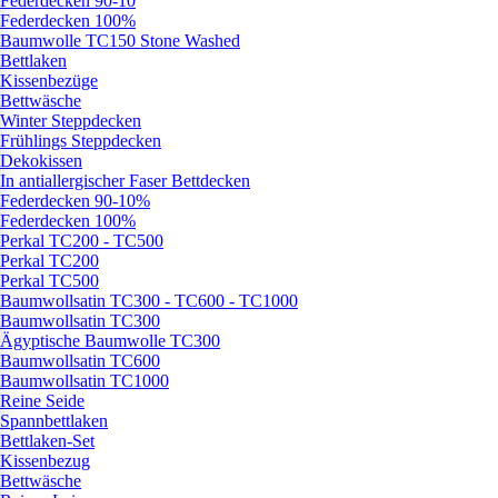
Federdecken 90-10
Federdecken 100%
Baumwolle TC150 Stone Washed
Bettlaken
Kissenbezüge
Bettwäsche
Winter Steppdecken
Frühlings Steppdecken
Dekokissen
In antiallergischer Faser Bettdecken
Federdecken 90-10%
Federdecken 100%
Perkal TC200 - TC500
Perkal TC200
Perkal TC500
Baumwollsatin TC300 - TC600 - TC1000
Baumwollsatin TC300
Ägyptische Baumwolle TC300
Baumwollsatin TC600
Baumwollsatin TC1000
Reine Seide
Spannbettlaken
Bettlaken-Set
Kissenbezug
Bettwäsche