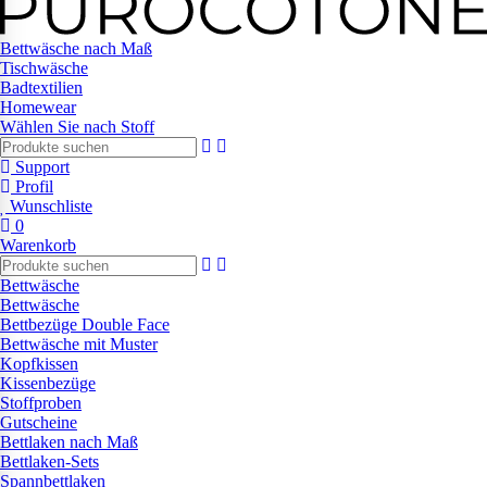
Bettwäsche nach Maß
Tischwäsche
Badtextilien
Homewear
Wählen Sie nach Stoff
Support
Profil
Wunschliste
0
Warenkorb
Bettwäsche
Bettwäsche
Bettbezüge Double Face
Bettwäsche mit Muster
Kopfkissen
Kissenbezüge
Stoffproben
Gutscheine
Bettlaken nach Maß
Bettlaken-Sets
Spannbettlaken