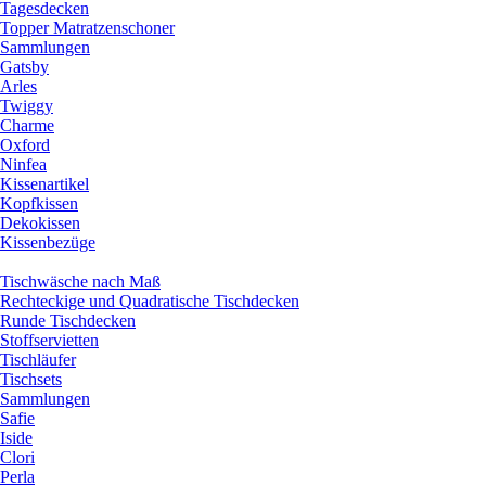
Tagesdecken
Topper Matratzenschoner
Sammlungen
Gatsby
Arles
Twiggy
Charme
Oxford
Ninfea
Kissenartikel
Kopfkissen
Dekokissen
Kissenbezüge
Tischwäsche nach Maß
Rechteckige und Quadratische Tischdecken
Runde Tischdecken
Stoffservietten
Tischläufer
Tischsets
Sammlungen
Safie
Iside
Clori
Perla