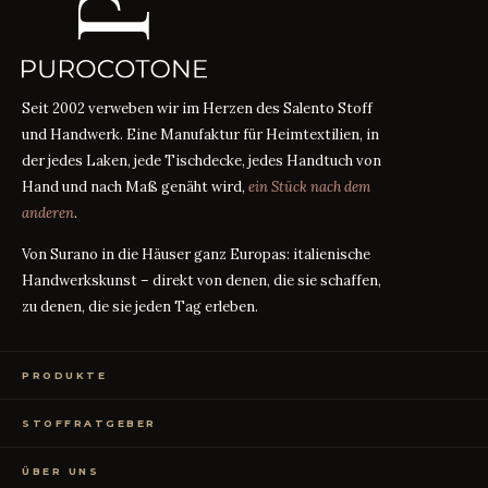
Seit 2002 verweben wir im Herzen des Salento Stoff
und Handwerk. Eine Manufaktur für Heimtextilien, in
der jedes Laken, jede Tischdecke, jedes Handtuch von
Hand und nach Maß genäht wird,
ein Stück nach dem
anderen
.
Von Surano in die Häuser ganz Europas: italienische
Handwerkskunst – direkt von denen, die sie schaffen,
zu denen, die sie jeden Tag erleben.
PRODUKTE
Bettwäsche
STOFFRATGEBER
Tischwäsche
Badtextilien
Maßanleitung
RATGEBER
Homewear
ÜBER UNS
Perkal oder Satin?
RATGEBER
Kostenlose Stoffproben