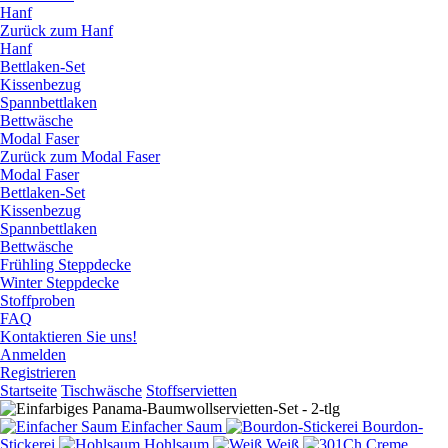
Hanf
Zurück zum Hanf
Hanf
Bettlaken-Set
Kissenbezug
Spannbettlaken
Bettwäsche
Modal Faser
Zurück zum Modal Faser
Modal Faser
Bettlaken-Set
Kissenbezug
Spannbettlaken
Bettwäsche
Frühling Steppdecke
Winter Steppdecke
Stoffproben
FAQ
Kontaktieren Sie uns!
Anmelden
Registrieren
Startseite
Tischwäsche
Stoffservietten
Einfacher Saum
Bourdon-
Stickerei
Hohlsaum
Weiß