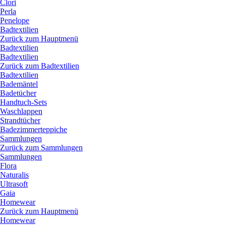
Clori
Perla
Penelope
Badtextilien
Zurück zum Hauptmenü
Badtextilien
Badtextilien
Zurück zum Badtextilien
Badtextilien
Bademäntel
Badetücher
Handtuch-Sets
Waschlappen
Strandtücher
Badezimmerteppiche
Sammlungen
Zurück zum Sammlungen
Sammlungen
Flora
Naturalis
Ultrasoft
Gaia
Homewear
Zurück zum Hauptmenü
Homewear