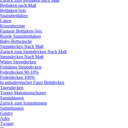
Zurück zum Bettlaken nach Maß
Bettlaken nach Maß
Bettlaken-Sets
Spannbettlaken
Laken
Kissenbezüge
Fantasie Bettlaken-Sets
Runde Spannbettlaken
Baby-Bettwäsche
Steppdecken Nach Maß
Zurück zum Steppdecken Nach Maß
Steppdecken Nach Maß
Winter Steppdecken
Frühlings Steppdecken
Federdecken 90-10%
Federdecken 100%
In antiallergischer Faser Bettdecken
Tagesdecken
Topper Matratzenschoner
Sammlungen
Zurück zum Sammlungen
Sammlungen
Gatsby
Arles
Twiggy