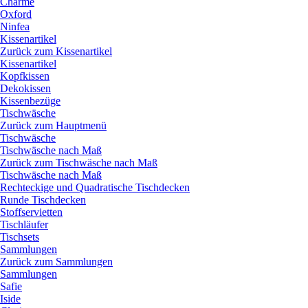
Charme
Oxford
Ninfea
Kissenartikel
Zurück zum Kissenartikel
Kissenartikel
Kopfkissen
Dekokissen
Kissenbezüge
Tischwäsche
Zurück zum Hauptmenü
Tischwäsche
Tischwäsche nach Maß
Zurück zum Tischwäsche nach Maß
Tischwäsche nach Maß
Rechteckige und Quadratische Tischdecken
Runde Tischdecken
Stoffservietten
Tischläufer
Tischsets
Sammlungen
Zurück zum Sammlungen
Sammlungen
Safie
Iside