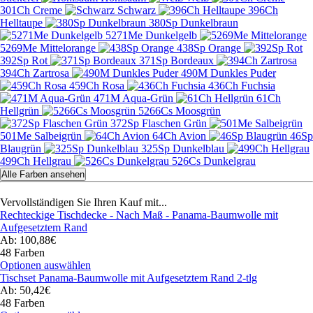
301Ch Creme
Schwarz
396Ch
Helltaupe
380Sp Dunkelbraun
5271Me Dunkelgelb
5269Me Mittelorange
438Sp Orange
392Sp Rot
371Sp Bordeaux
394Ch Zartrosa
490M Dunkles Puder
459Ch Rosa
436Ch Fuchsia
471M Aqua-Grün
61Ch
Hellgrün
5266Cs Moosgrün
372Sp Flaschen Grün
501Me Salbeigrün
64Ch Avion
46Sp
Blaugrün
325Sp Dunkelblau
499Ch Hellgrau
526Cs Dunkelgrau
Alle Farben ansehen
Vervollständigen Sie Ihren Kauf mit...
Rechteckige Tischdecke - Nach Maß - Panama-Baumwolle mit
Aufgesetztem Rand
Ab: 100,88€
48 Farben
Optionen auswählen
Tischset Panama-Baumwolle mit Aufgesetztem Rand 2-tlg
Ab: 50,42€
48 Farben