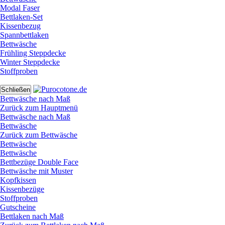
Modal Faser
Bettlaken-Set
Kissenbezug
Spannbettlaken
Bettwäsche
Frühling Steppdecke
Winter Steppdecke
Stoffproben
Schließen
Bettwäsche nach Maß
Zurück zum Hauptmenü
Bettwäsche nach Maß
Bettwäsche
Zurück zum Bettwäsche
Bettwäsche
Bettwäsche
Bettbezüge Double Face
Bettwäsche mit Muster
Kopfkissen
Kissenbezüge
Stoffproben
Gutscheine
Bettlaken nach Maß