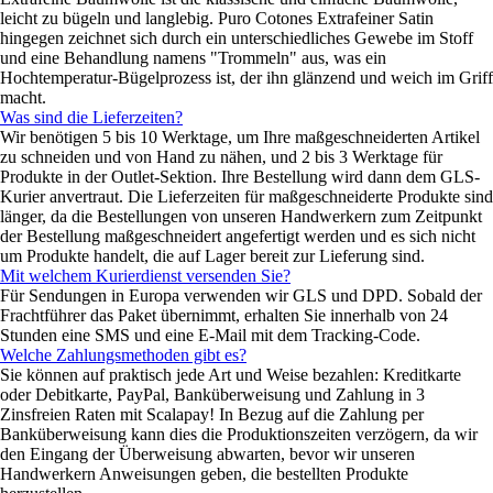
leicht zu bügeln und langlebig. Puro Cotones Extrafeiner Satin
hingegen zeichnet sich durch ein unterschiedliches Gewebe im Stoff
und eine Behandlung namens "Trommeln" aus, was ein
Hochtemperatur-Bügelprozess ist, der ihn glänzend und weich im Griff
macht.
Was sind die Lieferzeiten?
Wir benötigen 5 bis 10 Werktage, um Ihre maßgeschneiderten Artikel
zu schneiden und von Hand zu nähen, und 2 bis 3 Werktage für
Produkte in der Outlet-Sektion. Ihre Bestellung wird dann dem GLS-
Kurier anvertraut. Die Lieferzeiten für maßgeschneiderte Produkte sind
länger, da die Bestellungen von unseren Handwerkern zum Zeitpunkt
der Bestellung maßgeschneidert angefertigt werden und es sich nicht
um Produkte handelt, die auf Lager bereit zur Lieferung sind.
Mit welchem Kurierdienst versenden Sie?
Für Sendungen in Europa verwenden wir GLS und DPD. Sobald der
Frachtführer das Paket übernimmt, erhalten Sie innerhalb von 24
Stunden eine SMS und eine E-Mail mit dem Tracking-Code.
Welche Zahlungsmethoden gibt es?
Sie können auf praktisch jede Art und Weise bezahlen: Kreditkarte
oder Debitkarte, PayPal, Banküberweisung und Zahlung in 3
Zinsfreien Raten mit Scalapay! In Bezug auf die Zahlung per
Banküberweisung kann dies die Produktionszeiten verzögern, da wir
den Eingang der Überweisung abwarten, bevor wir unseren
Handwerkern Anweisungen geben, die bestellten Produkte