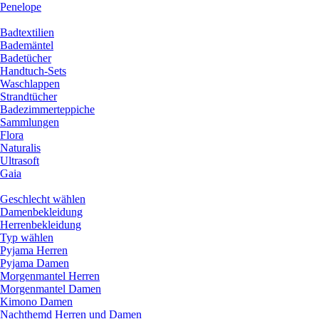
Penelope
Badtextilien
Bademäntel
Badetücher
Handtuch-Sets
Waschlappen
Strandtücher
Badezimmerteppiche
Sammlungen
Flora
Naturalis
Ultrasoft
Gaia
Geschlecht wählen
Damenbekleidung
Herrenbekleidung
Typ wählen
Pyjama Herren
Pyjama Damen
Morgenmantel Herren
Morgenmantel Damen
Kimono Damen
Nachthemd Herren und Damen