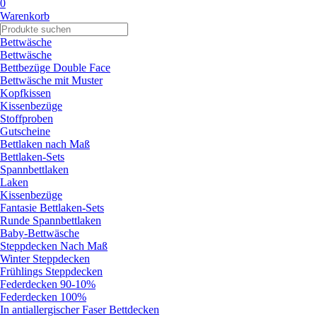
0
Warenkorb
Bettwäsche
Bettwäsche
Bettbezüge Double Face
Bettwäsche mit Muster
Kopfkissen
Kissenbezüge
Stoffproben
Gutscheine
Bettlaken nach Maß
Bettlaken-Sets
Spannbettlaken
Laken
Kissenbezüge
Fantasie Bettlaken-Sets
Runde Spannbettlaken
Baby-Bettwäsche
Steppdecken Nach Maß
Winter Steppdecken
Frühlings Steppdecken
Federdecken 90-10%
Federdecken 100%
In antiallergischer Faser Bettdecken