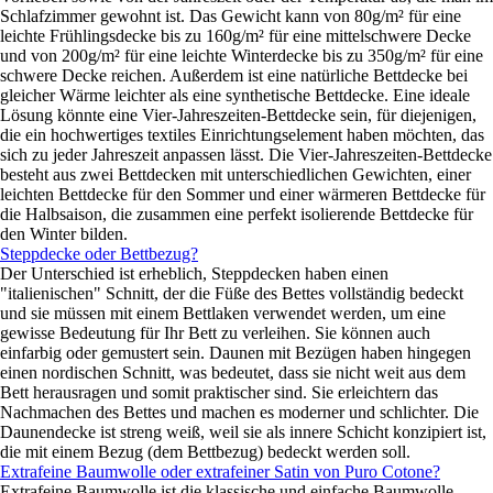
Schlafzimmer gewohnt ist. Das Gewicht kann von 80g/m² für eine
leichte Frühlingsdecke bis zu 160g/m² für eine mittelschwere Decke
und von 200g/m² für eine leichte Winterdecke bis zu 350g/m² für eine
schwere Decke reichen. Außerdem ist eine natürliche Bettdecke bei
gleicher Wärme leichter als eine synthetische Bettdecke. Eine ideale
Lösung könnte eine Vier-Jahreszeiten-Bettdecke sein, für diejenigen,
die ein hochwertiges textiles Einrichtungselement haben möchten, das
sich zu jeder Jahreszeit anpassen lässt. Die Vier-Jahreszeiten-Bettdecke
besteht aus zwei Bettdecken mit unterschiedlichen Gewichten, einer
leichten Bettdecke für den Sommer und einer wärmeren Bettdecke für
die Halbsaison, die zusammen eine perfekt isolierende Bettdecke für
den Winter bilden.
Steppdecke oder Bettbezug?
Der Unterschied ist erheblich, Steppdecken haben einen
"italienischen" Schnitt, der die Füße des Bettes vollständig bedeckt
und sie müssen mit einem Bettlaken verwendet werden, um eine
gewisse Bedeutung für Ihr Bett zu verleihen. Sie können auch
einfarbig oder gemustert sein. Daunen mit Bezügen haben hingegen
einen nordischen Schnitt, was bedeutet, dass sie nicht weit aus dem
Bett herausragen und somit praktischer sind. Sie erleichtern das
Nachmachen des Bettes und machen es moderner und schlichter. Die
Daunendecke ist streng weiß, weil sie als innere Schicht konzipiert ist,
die mit einem Bezug (dem Bettbezug) bedeckt werden soll.
Extrafeine Baumwolle oder extrafeiner Satin von Puro Cotone?
Extrafeine Baumwolle ist die klassische und einfache Baumwolle,