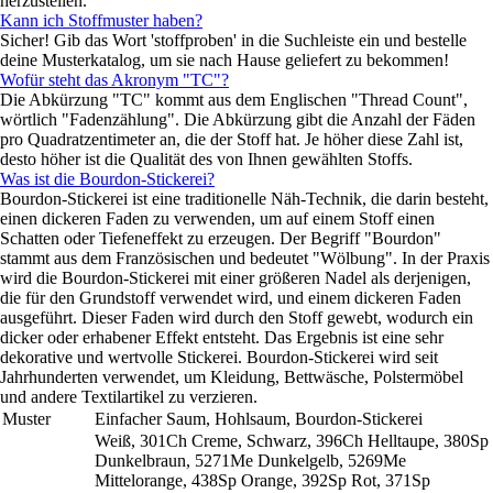
herzustellen.
Kann ich Stoffmuster haben?
Sicher! Gib das Wort 'stoffproben' in die Suchleiste ein und bestelle
deine Musterkatalog, um sie nach Hause geliefert zu bekommen!
Wofür steht das Akronym "TC"?
Die Abkürzung "TC" kommt aus dem Englischen "Thread Count",
wörtlich "Fadenzählung". Die Abkürzung gibt die Anzahl der Fäden
pro Quadratzentimeter an, die der Stoff hat. Je höher diese Zahl ist,
desto höher ist die Qualität des von Ihnen gewählten Stoffs.
Was ist die Bourdon-Stickerei?
Bourdon-Stickerei ist eine traditionelle Näh-Technik, die darin besteht,
einen dickeren Faden zu verwenden, um auf einem Stoff einen
Schatten oder Tiefeneffekt zu erzeugen. Der Begriff "Bourdon"
stammt aus dem Französischen und bedeutet "Wölbung". In der Praxis
wird die Bourdon-Stickerei mit einer größeren Nadel als derjenigen,
die für den Grundstoff verwendet wird, und einem dickeren Faden
ausgeführt. Dieser Faden wird durch den Stoff gewebt, wodurch ein
dicker oder erhabener Effekt entsteht. Das Ergebnis ist eine sehr
dekorative und wertvolle Stickerei. Bourdon-Stickerei wird seit
Jahrhunderten verwendet, um Kleidung, Bettwäsche, Polstermöbel
und andere Textilartikel zu verzieren.
Muster
Einfacher Saum, Hohlsaum, Bourdon-Stickerei
Weiß, 301Ch Creme, Schwarz, 396Ch Helltaupe, 380Sp
Dunkelbraun, 5271Me Dunkelgelb, 5269Me
Mittelorange, 438Sp Orange, 392Sp Rot, 371Sp