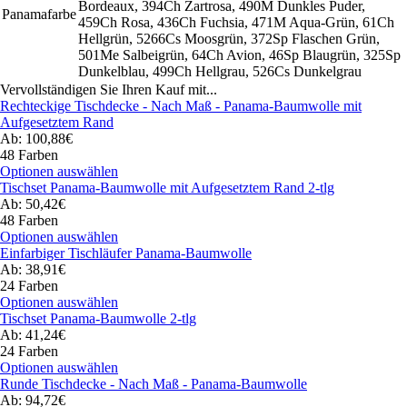
Bordeaux, 394Ch Zartrosa, 490M Dunkles Puder,
Panamafarbe
459Ch Rosa, 436Ch Fuchsia, 471M Aqua-Grün, 61Ch
Hellgrün, 5266Cs Moosgrün, 372Sp Flaschen Grün,
501Me Salbeigrün, 64Ch Avion, 46Sp Blaugrün, 325Sp
Dunkelblau, 499Ch Hellgrau, 526Cs Dunkelgrau
Vervollständigen Sie Ihren Kauf mit...
Rechteckige Tischdecke - Nach Maß - Panama-Baumwolle mit
Aufgesetztem Rand
Ab: 100,88€
48 Farben
Optionen auswählen
Tischset Panama-Baumwolle mit Aufgesetztem Rand 2-tlg
Ab: 50,42€
48 Farben
Optionen auswählen
Einfarbiger Tischläufer Panama-Baumwolle
Ab: 38,91€
24 Farben
Optionen auswählen
Tischset Panama-Baumwolle 2-tlg
Ab: 41,24€
24 Farben
Optionen auswählen
Runde Tischdecke - Nach Maß - Panama-Baumwolle
Ab: 94,72€