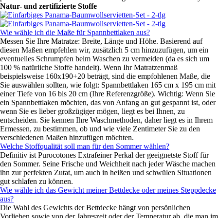
Natur- und zertifizierte Stoffe
Wie wähle ich die Maße für Spannbettlaken aus?
Messen Sie Ihre Matratze: Breite, Länge und Höhe. Basierend auf
diesen Maßen empfehlen wir, zusätzlich 5 cm hinzuzufügen, um ein
eventuelles Schrumpfen beim Waschen zu vermeiden (da es sich um
100 % natürliche Stoffe handelt). Wenn Ihr Matratzenmaß
beispielsweise 160x190+20 beträgt, sind die empfohlenen Maße, die
Sie auswählen sollten, wie folgt: Spannbettlaken 165 cm x 195 cm mit
einer Tiefe von 16 bis 20 cm (Ihre Referenzgröße). Wichtig: Wenn Sie
ein Spannbettlaken möchten, das von Anfang an gut gespannt ist, oder
wenn Sie es lieber großzügiger mögen, liegt es bei Ihnen, zu
entscheiden. Sie kennen Ihre Waschmethoden, daher liegt es in Ihrem
Ermessen, zu bestimmen, ob und wie viele Zentimeter Sie zu den
verschiedenen Maßen hinzufügen möchten.
Welche Stoffqualität soll man für den Sommer wählen?
Definitiv ist Purocotones Extrafeiner Perkal der geeignetste Stoff für
den Sommer. Seine Frische und Weichheit nach jeder Wäsche machen
ihn zur perfekten Zutat, um auch in heißen und schwülen Situationen
gut schlafen zu können.
Wie wähle ich das Gewicht meiner Bettdecke oder meines Steppdecke
aus?
Die Wahl des Gewichts der Bettdecke hängt von persönlichen
Vorlieben sowie von der Jahreszeit oder der Temperatur ab, die man im