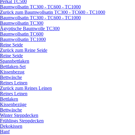
Perkal TC500
Baumwollsatin TC300 - TC600 - TC1000
Zurück zum Baumwollsatin TC300 - TC600 - TC1000
Baumwollsatin TC300 - TC600 - TC1000
Baumwollsatin TC300
Ägyptische Baumwolle TC300
Baumwollsatin TC600
Baumwollsatin TC1000
Reine Seide
Zurück zum Reine Seide
Reine Seide
Spannbettlaken
Bettlaken-Set
Kissenbezug
Bettwäsche
Reines Leinen
Zurück zum Reines Leinen
Reines Leinen
Bettlaken
Kissenbezüge
Bettwäsche
Winter Steppdecken
Frühlings Steppdecken
Dekokissen
Hanf