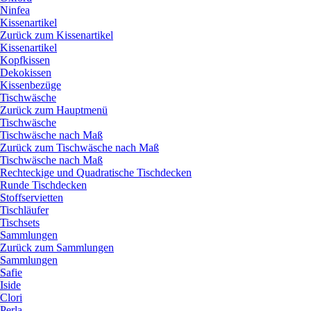
Ninfea
Kissenartikel
Zurück zum Kissenartikel
Kissenartikel
Kopfkissen
Dekokissen
Kissenbezüge
Tischwäsche
Zurück zum Hauptmenü
Tischwäsche
Tischwäsche nach Maß
Zurück zum Tischwäsche nach Maß
Tischwäsche nach Maß
Rechteckige und Quadratische Tischdecken
Runde Tischdecken
Stoffservietten
Tischläufer
Tischsets
Sammlungen
Zurück zum Sammlungen
Sammlungen
Safie
Iside
Clori
Perla