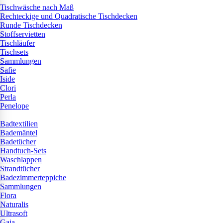
Tischwäsche nach Maß
Rechteckige und Quadratische Tischdecken
Runde Tischdecken
Stoffservietten
Tischläufer
Tischsets
Sammlungen
Safie
Iside
Clori
Perla
Penelope
Badtextilien
Bademäntel
Badetücher
Handtuch-Sets
Waschlappen
Strandtücher
Badezimmerteppiche
Sammlungen
Flora
Naturalis
Ultrasoft
Gaia