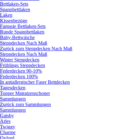
Bettlaken-Sets
Spannbettlaken
Laken
Kissenbezüge
Fantasie Bettlaken-Sets
Runde Spannbettlaken
Baby-Bettwäsche
Steppdecken Nach Maß
Zurück zum Steppdecken Nach Maß
Steppdecken Nach Maß
Winter Steppdecken
Frühlings Steppdecken
Federdecken 90-10%
Federdecken 100%
In antiallergischer Faser Bettdecken
Tagesdecken
Topper Matratzenschoner
Sammlungen
Zurück zum Sammlungen
Sammlungen
Gatsby
Arles
Twiggy
Charme
Oxford