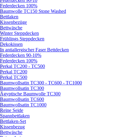
Federdecken 90-10
Federdecken 100%
Baumwolle TC150 Stone Washed
Bettlaken
Kissenbezüge
Bettwäsche
Winter Steppdecken
Frühlings Steppdecken
Dekokissen
In antiallergischer Faser Bettdecken
Federdecken 90-10%
Federdecken 100%
Perkal TC200 - TC500
Perkal TC200
Perkal TC500
Baumwollsatin TC300 - TC600 - TC1000
Baumwollsatin TC300
Ägyptische Baumwolle TC300
Baumwollsatin TC600
Baumwollsatin TC1000
Reine Seide
Spannbettlaken
Bettlaken-Set
Kissenbezug
Bettwäsche