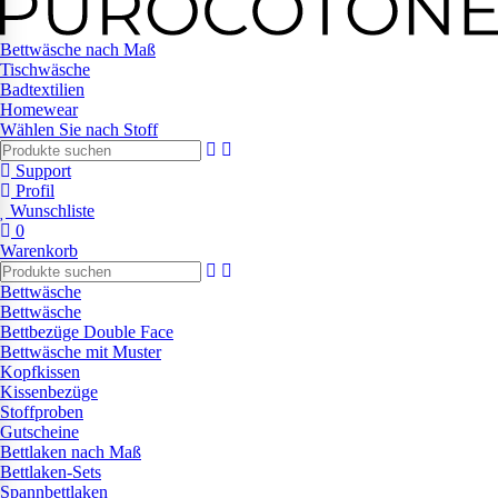
Bettwäsche nach Maß
Tischwäsche
Badtextilien
Homewear
Wählen Sie nach Stoff
Support
Profil
Wunschliste
0
Warenkorb
Bettwäsche
Bettwäsche
Bettbezüge Double Face
Bettwäsche mit Muster
Kopfkissen
Kissenbezüge
Stoffproben
Gutscheine
Bettlaken nach Maß
Bettlaken-Sets
Spannbettlaken