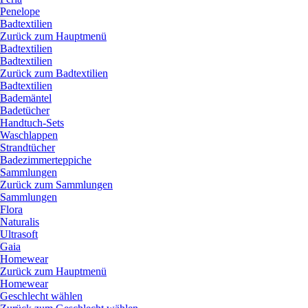
Penelope
Badtextilien
Zurück zum Hauptmenü
Badtextilien
Badtextilien
Zurück zum Badtextilien
Badtextilien
Bademäntel
Badetücher
Handtuch-Sets
Waschlappen
Strandtücher
Badezimmerteppiche
Sammlungen
Zurück zum Sammlungen
Sammlungen
Flora
Naturalis
Ultrasoft
Gaia
Homewear
Zurück zum Hauptmenü
Homewear
Geschlecht wählen