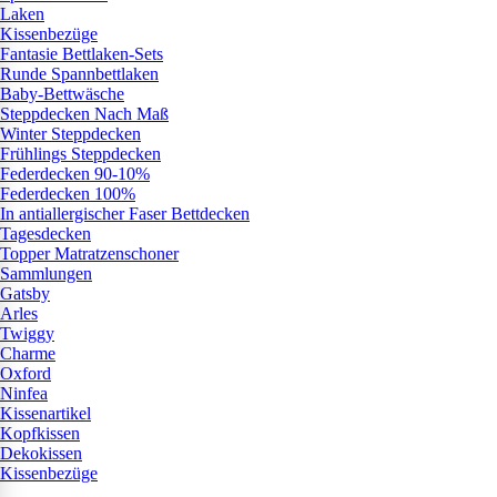
Laken
Kissenbezüge
Fantasie Bettlaken-Sets
Runde Spannbettlaken
Baby-Bettwäsche
Steppdecken Nach Maß
Winter Steppdecken
Frühlings Steppdecken
Federdecken 90-10%
Federdecken 100%
In antiallergischer Faser Bettdecken
Tagesdecken
Topper Matratzenschoner
Sammlungen
Gatsby
Arles
Twiggy
Charme
Oxford
Ninfea
Kissenartikel
Kopfkissen
Dekokissen
Kissenbezüge