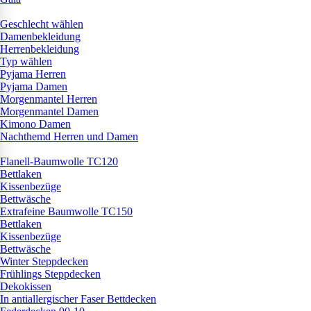
Geschlecht wählen
Damenbekleidung
Herrenbekleidung
Typ wählen
Pyjama Herren
Pyjama Damen
Morgenmantel Herren
Morgenmantel Damen
Kimono Damen
Nachthemd Herren und Damen
Flanell-Baumwolle TC120
Bettlaken
Kissenbezüge
Bettwäsche
Extrafeine Baumwolle TC150
Bettlaken
Kissenbezüge
Bettwäsche
Winter Steppdecken
Frühlings Steppdecken
Dekokissen
In antiallergischer Faser Bettdecken