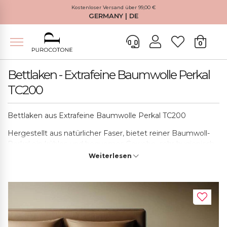
Kostenloser Versand über 99,00 €
GERMANY | DE
0
Bettlaken - Extrafeine Baumwolle Perkal
TC200
Bettlaken aus Extrafeine Baumwolle Perkal TC200
Hergestellt aus natürlicher Faser, bietet reiner Baumwoll-
Perkal ein kühles und bequemes Gewebe, sehr hygienisch,
hochsaugfähig, es kann viel Körperfeuchtigkeit speichern
Weiterlesen
und ist atmungsaktiv, im Gegensatz zu Poly-Baumwolle
oder anderen gemischten Stoffen. Perkal-Laken sind die
besten verfügbaren. Die hohe Anzahl an Fäden (TC 200)
verleiht dem Stoff eine sanfte und eine Edele Note, die
nach jeder Wäsche zunimmt. Unsere Produkte werden mit
hochwertigen, 100% reinen Baumwoll-Perkal-Garne gefärbt