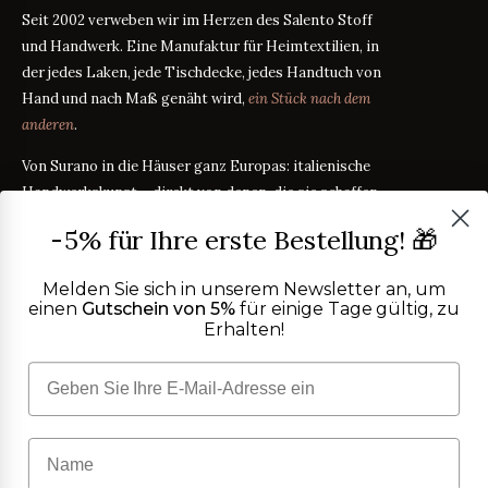
Seit 2002 verweben wir im Herzen des Salento Stoff
und Handwerk. Eine Manufaktur für Heimtextilien, in
der jedes Laken, jede Tischdecke, jedes Handtuch von
Hand und nach Maß genäht wird,
ein Stück nach dem
anderen
.
Von Surano in die Häuser ganz Europas: italienische
Handwerkskunst – direkt von denen, die sie schaffen,
zu denen, die sie jeden Tag erleben.
-5% für Ihre erste Bestellung! 🎁
Melden Sie sich in unserem Newsletter an, um
PRODUKTE
einen
Gutschein von 5%
für einige Tage gültig, zu
Bettwäsche
Erhalten!
STOFFRATGEBER
Tischwäsche
Badtextilien
Maßanleitung
RATGEBER
Homewear
ÜBER UNS
Perkal oder Satin?
RATGEBER
Kostenlose Stoffproben
Was bedeutet TC?
RATGEBER
Wer wir sind
TC300 vs Ägyptische Baumwolle
HILFE
RATGEBER
OEKO-TEX-Zertifizierung
Vereinfachter Widerruf
Kontakt