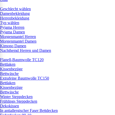
Geschlecht wählen
Damenbekleidung
Herrenbekleidung
Typ wählen
Pyjama Herren
Pyjama Damen
Morgenmantel Herren
Morgenmantel Damen
Kimono Damen
Nachthemd Herren und Damen
Flanell-Baumwolle TC120
Bettlaken
Kissenbezüge
Bettwäsche
Extrafeine Baumwolle TC150
Bettlaken
Kissenbezüge
Bettwäsche
Winter Steppdecken
Frühlings Steppdecken
Dekokissen
In antiallergischer Faser Bettdecken