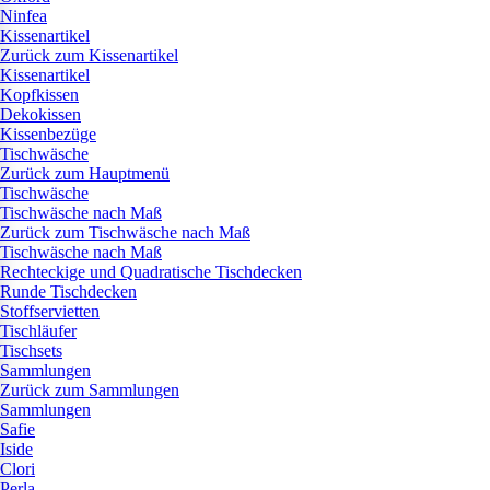
Ninfea
Kissenartikel
Zurück zum Kissenartikel
Kissenartikel
Kopfkissen
Dekokissen
Kissenbezüge
Tischwäsche
Zurück zum Hauptmenü
Tischwäsche
Tischwäsche nach Maß
Zurück zum Tischwäsche nach Maß
Tischwäsche nach Maß
Rechteckige und Quadratische Tischdecken
Runde Tischdecken
Stoffservietten
Tischläufer
Tischsets
Sammlungen
Zurück zum Sammlungen
Sammlungen
Safie
Iside
Clori
Perla