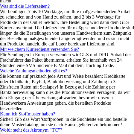
macht.
Was sind die Lieferzeiten?
Wir benötigen 5 bis 10 Werktage, um Ihre maßgeschneiderten Artikel
zu schneiden und von Hand zu nähen, und 2 bis 3 Werktage für
Produkte in der Outlet-Sektion. Ihre Bestellung wird dann dem GLS-
Kurier anvertraut. Die Lieferzeiten für maßgeschneiderte Produkte sind
länger, da die Bestellungen von unseren Handwerkern zum Zeitpunkt
der Bestellung maßgeschneidert angefertigt werden und es sich nicht
um Produkte handelt, die auf Lager bereit zur Lieferung sind.
Mit welchem Kurierdienst versenden Sie?
Für Sendungen in Europa verwenden wir GLS und DPD. Sobald der
Frachtführer das Paket übernimmt, erhalten Sie innerhalb von 24
Stunden eine SMS und eine E-Mail mit dem Tracking-Code.
Welche Zahlungsmethoden gibt es?
Sie können auf praktisch jede Art und Weise bezahlen: Kreditkarte
oder Debitkarte, PayPal, Banküberweisung und Zahlung in 3
Zinsfreien Raten mit Scalapay! In Bezug auf die Zahlung per
Banküberweisung kann dies die Produktionszeiten verzögern, da wir
den Eingang der Überweisung abwarten, bevor wir unseren
Handwerkern Anweisungen geben, die bestellten Produkte
herzustellen.
Kann ich Stoffmuster haben?
Sicher! Gib das Wort 'stoffproben' in die Suchleiste ein und bestelle
deine Musterkatalog, um sie nach Hause geliefert zu bekommen!
Wofür steht das Akronym "TC"?