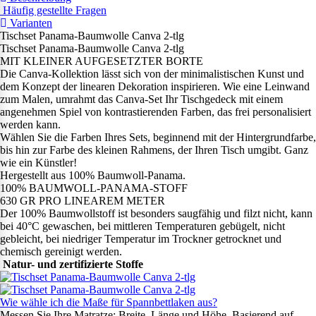
Häufig gestellte Fragen
Varianten
Tischset Panama-Baumwolle Canva 2-tlg
Tischset Panama-Baumwolle Canva 2-tlg
MIT KLEINER AUFGESETZTER BORTE
Die Canva-Kollektion lässt sich von der minimalistischen Kunst und
dem Konzept der linearen Dekoration inspirieren. Wie eine Leinwand
zum Malen, umrahmt das Canva-Set Ihr Tischgedeck mit einem
angenehmen Spiel von kontrastierenden Farben, das frei personalisiert
werden kann.
Wählen Sie die Farben Ihres Sets, beginnend mit der Hintergrundfarbe,
bis hin zur Farbe des kleinen Rahmens, der Ihren Tisch umgibt. Ganz
wie ein Künstler!
Hergestellt aus 100% Baumwoll-Panama.
100% BAUMWOLL-PANAMA-STOFF
630 GR PRO LINEAREM METER
Der 100% Baumwollstoff ist besonders saugfähig und filzt nicht, kann
bei 40°C gewaschen, bei mittleren Temperaturen gebügelt, nicht
gebleicht, bei niedriger Temperatur im Trockner getrocknet und
chemisch gereinigt werden.
Natur- und zertifizierte Stoffe
Wie wähle ich die Maße für Spannbettlaken aus?
Messen Sie Ihre Matratze: Breite, Länge und Höhe. Basierend auf