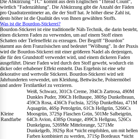
Die Abkürzung "TC" kommt aus dem Englischen "Thread Count",
wörtlich "Fadenzählung". Die Abkürzung gibt die Anzahl der Fäden
pro Quadratzentimeter an, die der Stoff hat. Je höher diese Zahl ist,
desto höher ist die Qualität des von Ihnen gewählten Stoffs.
Was ist die Bourdon-Stickerei?
Bourdon-Stickerei ist eine traditionelle Näh-Technik, die darin besteht,
einen dickeren Faden zu verwenden, um auf einem Stoff einen
Schatten oder Tiefeneffekt zu erzeugen. Der Begriff "Bourdon"
stammt aus dem Französischen und bedeutet "Wölbung". In der Praxis
wird die Bourdon-Stickerei mit einer größeren Nadel als derjenigen,
die für den Grundstoff verwendet wird, und einem dickeren Faden
ausgeführt. Dieser Faden wird durch den Stoff gewebt, wodurch ein
dicker oder erhabener Effekt entsteht. Das Ergebnis ist eine sehr
dekorative und wertvolle Stickerei. Bourdon-Stickerei wird seit
Jahrhunderten verwendet, um Kleidung, Bettwäsche, Polstermöbel
und andere Textilartikel zu verzieren.
Weiß, Schwarz, 301Ch Creme, 394Ch Zartrosa, 490M
Dunkles Puder, 396Ch Helltaupe, 380Sp Dunkelbraun,
459Ch Rosa, 436Ch Fuchsia, 325Sp Dunkelblau, 471M
Aquagrün, 46Sp Petrolgrün, 61Ch Hellgrün, 5266Cs
Kleine
Moosgrün, 372Sp Flaschen Grün, 501Me Salbeigrün,
Randfarbe
64Ch Avion, 438Sp Orange, 499Ch Hellgrau, 526Cs
Dunkelgrau, 5269Me Mittelorange, 5271Me
Dunkelgelb, 392Sp Rot *nicht empfohlen, um mit hellen
Farben kombiniert zu werden, 371Sp Bordeaux *nicht