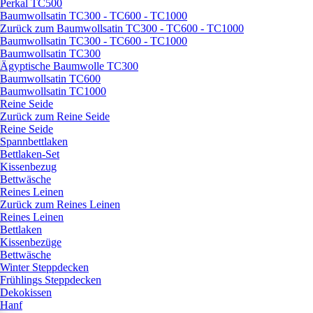
Perkal TC500
Baumwollsatin TC300 - TC600 - TC1000
Zurück zum Baumwollsatin TC300 - TC600 - TC1000
Baumwollsatin TC300 - TC600 - TC1000
Baumwollsatin TC300
Ägyptische Baumwolle TC300
Baumwollsatin TC600
Baumwollsatin TC1000
Reine Seide
Zurück zum Reine Seide
Reine Seide
Spannbettlaken
Bettlaken-Set
Kissenbezug
Bettwäsche
Reines Leinen
Zurück zum Reines Leinen
Reines Leinen
Bettlaken
Kissenbezüge
Bettwäsche
Winter Steppdecken
Frühlings Steppdecken
Dekokissen
Hanf