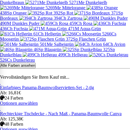
Dunkelbraun
5271Me Dunkelgelb
5269Me Mittelorange
438Sp Orange
392Sp Rot
371Sp
Bordeaux
394Ch Zartrosa
490M Dunkles Puder
459Ch Rosa
436Ch Fuchsia
471M Aqua-Grün
61Ch Hellgrün
5266Cs
Moosgrün
372Sp Flaschen Grün
501Me Salbeigrün
64Ch Avion
46Sp Blaugrün
325Sp
Dunkelblau
499Ch Hellgrau
526Cs Dunkelgrau
Alle Farben ansehen
Vervollständigen Sie Ihren Kauf mit...
Einfarbiges Panama-Baumwollservietten-Set - 2-tlg
Ab: 16,81€
24 Farben
Optionen auswählen
Rechteckige Tischdecke - Nach Maß - Panama-Baumwolle Canva
Ab: 125,38€
48 Farben
Optionen auswählen