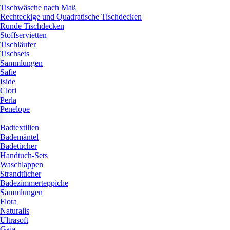
Tischwäsche nach Maß
Rechteckige und Quadratische Tischdecken
Runde Tischdecken
Stoffservietten
Tischläufer
Tischsets
Sammlungen
Safie
Iside
Clori
Perla
Penelope
Badtextilien
Bademäntel
Badetücher
Handtuch-Sets
Waschlappen
Strandtücher
Badezimmerteppiche
Sammlungen
Flora
Naturalis
Ultrasoft
Gaia