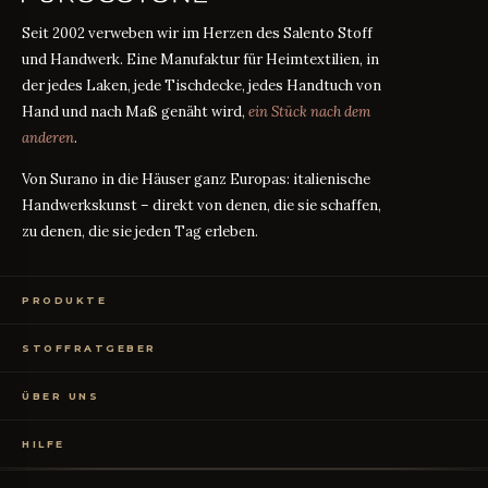
Seit 2002 verweben wir im Herzen des Salento Stoff
und Handwerk. Eine Manufaktur für Heimtextilien, in
der jedes Laken, jede Tischdecke, jedes Handtuch von
Hand und nach Maß genäht wird,
ein Stück nach dem
anderen
.
Von Surano in die Häuser ganz Europas: italienische
Handwerkskunst – direkt von denen, die sie schaffen,
zu denen, die sie jeden Tag erleben.
PRODUKTE
Bettwäsche
STOFFRATGEBER
Tischwäsche
Badtextilien
Maßanleitung
RATGEBER
Homewear
ÜBER UNS
Perkal oder Satin?
RATGEBER
Kostenlose Stoffproben
Was bedeutet TC?
RATGEBER
Wer wir sind
TC300 vs Ägyptische Baumwolle
RATGEBER
HILFE
OEKO-TEX-Zertifizierung
Vereinfachter Widerruf
Kontakt