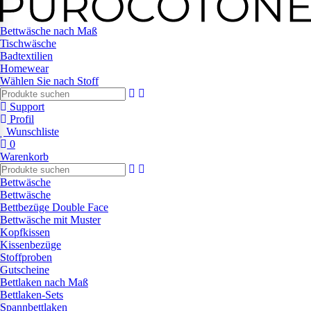
Bettwäsche nach Maß
Tischwäsche
Badtextilien
Homewear
Wählen Sie nach Stoff
Support
Profil
Wunschliste
0
Warenkorb
Bettwäsche
Bettwäsche
Bettbezüge Double Face
Bettwäsche mit Muster
Kopfkissen
Kissenbezüge
Stoffproben
Gutscheine
Bettlaken nach Maß
Bettlaken-Sets
Spannbettlaken