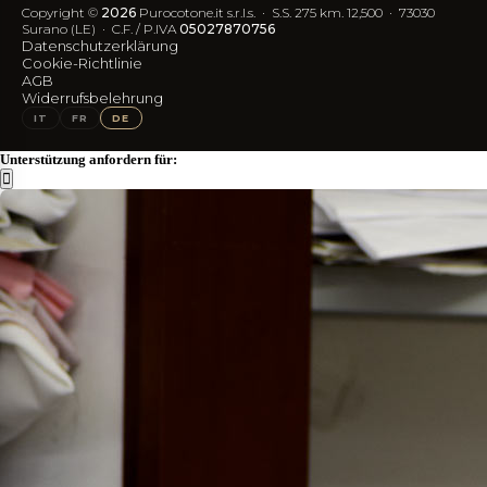
Blog
FAQ
Copyright ©
2026
Purocotone.it s.r.l.s. · S.S. 275 km. 12,500 · 73030
Trustpilot-Bewertungen
Versandkosten
Surano (LE) · C.F. / P.IVA
05027870756
Datenschutzerklärung
Cookie-Richtlinie
FOLGEN SIE UNS
AGB
Widerrufsbelehrung
IG
FB
IT
FR
DE
Unterstützung anfordern für: