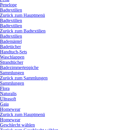
Penelope
Badtextilien
Zurück zum Hauptmenü
Badtextilien
Badtextilien
Zurück zum Badtextilien
Badtextilien
Bademäntel
Badetücher
Handtuch-Sets
Waschlappen
Strandtücher
Badezimmerteppiche
Sammlungen
Zurück zum Sammlungen
Sammlungen
Flora
Naturalis
Ultrasoft
Gaia
Homewear
Zurück zum Hauptmenü
Homewear
Geschlecht wählen