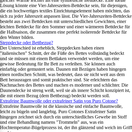
gleicher Wärme leichter als eine synthetische Bettdecke. Eine ideale
Lösung könnte eine Vier-Jahreszeiten-Bettdecke sein, für diejenigen,
die ein hochwertiges textiles Einrichtungselement haben möchten, das
sich zu jeder Jahreszeit anpassen lässt. Die Vier-Jahreszeiten-Bettdecke
besteht aus zwei Bettdecken mit unterschiedlichen Gewichten, einer
leichten Bettdecke für den Sommer und einer wärmeren Bettdecke für
die Halbsaison, die zusammen eine perfekt isolierende Bettdecke für
den Winter bilden.
Steppdecke oder Bettbezug?
Der Unterschied ist erheblich, Steppdecken haben einen
"italienischen" Schnitt, der die Füße des Bettes vollständig bedeckt
und sie müssen mit einem Bettlaken verwendet werden, um eine
gewisse Bedeutung für Ihr Bett zu verleihen. Sie können auch
einfarbig oder gemustert sein. Daunen mit Bezügen haben hingegen
einen nordischen Schnitt, was bedeutet, dass sie nicht weit aus dem
Bett herausragen und somit praktischer sind. Sie erleichtern das
Nachmachen des Bettes und machen es moderner und schlichter. Die
Daunendecke ist streng weiß, weil sie als innere Schicht konzipiert ist,
die mit einem Bezug (dem Bettbezug) bedeckt werden soll.
Extrafeine Baumwolle oder extrafeiner Satin von Puro Cotone?
Extrafeine Baumwolle ist die klassische und einfache Baumwolle,
leicht zu bügeln und langlebig. Puro Cotones Extrafeiner Satin
hingegen zeichnet sich durch ein unterschiedliches Gewebe im Stoff
und eine Behandlung namens "Trommeln" aus, was ein
Hochtemperatur-Bügelprozess ist, der ihn glänzend und weich im Griff