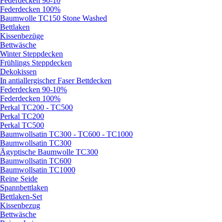
Federdecken 90-10
Federdecken 100%
Baumwolle TC150 Stone Washed
Bettlaken
Kissenbezüge
Bettwäsche
Winter Steppdecken
Frühlings Steppdecken
Dekokissen
In antiallergischer Faser Bettdecken
Federdecken 90-10%
Federdecken 100%
Perkal TC200 - TC500
Perkal TC200
Perkal TC500
Baumwollsatin TC300 - TC600 - TC1000
Baumwollsatin TC300
Ägyptische Baumwolle TC300
Baumwollsatin TC600
Baumwollsatin TC1000
Reine Seide
Spannbettlaken
Bettlaken-Set
Kissenbezug
Bettwäsche