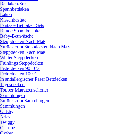
Bettlaken-Sets
Spannbettlaken
Laken
Kissenbezüge
Fantasie Bettlaken-Sets
Runde Spannbettlaken
Baby-Bettwäsche
Steppdecken Nach Maß
Zurück zum Steppdecken Nach Maß
Steppdecken Nach Maß
Winter Steppdecken
Frühlings Steppdecken
Federdecken 90-10%
Federdecken 100%
In antiallergischer Faser Bettdecken
Tagesdecken
Topper Matratzenschoner
Sammlungen
Zurück zum Sammlungen
Sammlungen
Gatsby
Arles
Twiggy
Charme
Oxford