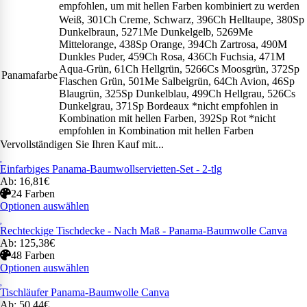
empfohlen, um mit hellen Farben kombiniert zu werden
Weiß, 301Ch Creme, Schwarz, 396Ch Helltaupe, 380Sp
Dunkelbraun, 5271Me Dunkelgelb, 5269Me
Mittelorange, 438Sp Orange, 394Ch Zartrosa, 490M
Dunkles Puder, 459Ch Rosa, 436Ch Fuchsia, 471M
Aqua-Grün, 61Ch Hellgrün, 5266Cs Moosgrün, 372Sp
Panamafarbe
Flaschen Grün, 501Me Salbeigrün, 64Ch Avion, 46Sp
Blaugrün, 325Sp Dunkelblau, 499Ch Hellgrau, 526Cs
Dunkelgrau, 371Sp Bordeaux *nicht empfohlen in
Kombination mit hellen Farben, 392Sp Rot *nicht
empfohlen in Kombination mit hellen Farben
Vervollständigen Sie Ihren Kauf mit...
Einfarbiges Panama-Baumwollservietten-Set - 2-tlg
Ab: 16,81€
24 Farben
Optionen auswählen
Rechteckige Tischdecke - Nach Maß - Panama-Baumwolle Canva
Ab: 125,38€
48 Farben
Optionen auswählen
Tischläufer Panama-Baumwolle Canva
Ab: 50,44€