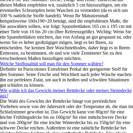
diesen Maßen empfehlen wir, zusätzlich 5 cm hinzuzufügen, um ein
eventuelles Schrumpfen beim Waschen zu vermeiden (da es sich um
100 % natürliche Stoffe handelt). Wenn Ihr Matratzenmaß
beispielsweise 160x190+20 beträgt, sind die empfohlenen Maße, die
Sie auswählen sollten, wie folgt: Spannbettlaken 165 cm x 195 cm mit
einer Tiefe von 16 bis 20 cm (Ihre Referenzgröße). Wichtig: Wenn Sie
ein Spannbettlaken möchten, das von Anfang an gut gespannt ist, oder
wenn Sie es lieber großzügiger mögen, liegt es bei Ihnen, zu
entscheiden. Sie kennen Ihre Waschmethoden, daher liegt es in Ihrem
Ermessen, zu bestimmen, ob und wie viele Zentimeter Sie zu den
verschiedenen Maßen hinzufügen möchten.
Welche Stoffqualität soll man für den Sommer wählen?
Definitiv ist Purocotones Extrafeiner Perkal der geeignetste Stoff für
den Sommer. Seine Frische und Weichheit nach jeder Wäsche machen
ihn zur perfekten Zutat, um auch in heißen und schwülen Situationen
gut schlafen zu können.
Wie wähle ich das Gewicht meiner Bettdecke oder meines Steppdecke
aus?
Die Wahl des Gewichts der Bettdecke hängt von persönlichen
Vorlieben sowie von der Jahreszeit oder der Temperatur ab, die man im
Schlafzimmer gewohnt ist. Das Gewicht kann von 80g/m² für eine
leichte Frühlingsdecke bis zu 160g/m² für eine mittelschwere Decke
und von 200g/m² für eine leichte Winterdecke bis zu 350g/m² für eine
schwere Decke reichen. Außerdem ist eine natürliche Bettdecke bei