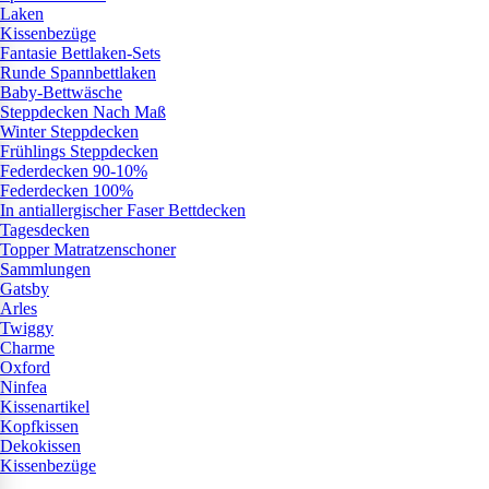
Laken
Kissenbezüge
Fantasie Bettlaken-Sets
Runde Spannbettlaken
Baby-Bettwäsche
Steppdecken Nach Maß
Winter Steppdecken
Frühlings Steppdecken
Federdecken 90-10%
Federdecken 100%
In antiallergischer Faser Bettdecken
Tagesdecken
Topper Matratzenschoner
Sammlungen
Gatsby
Arles
Twiggy
Charme
Oxford
Ninfea
Kissenartikel
Kopfkissen
Dekokissen
Kissenbezüge